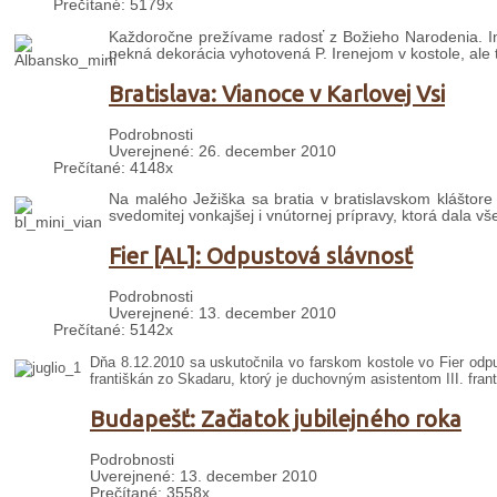
Prečítané: 5179x
Každoročne prežívame radosť z Božieho Narodenia. I
pekná dekorácia vyhotovená P. Irenejom v kostole, ale ta
Bratislava: Vianoce v Karlovej Vsi
Podrobnosti
Uverejnené: 26. december 2010
Prečítané: 4148x
Na malého Ježiška sa bratia v bratislavskom kláštore 
svedomitej vonkajšej i vnútornej prípravy, ktorá dala v
Fier [AL]: Odpustová slávnosť
Podrobnosti
Uverejnené: 13. december 2010
Prečítané: 5142x
Dňa 8.12.2010 sa uskutočnila vo farskom kostole vo Fier od
františkán zo Skadaru, ktorý je duchovným asistentom III. fra
Budapešť: Začiatok jubilejného roka
Podrobnosti
Uverejnené: 13. december 2010
Prečítané: 3558x