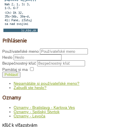
Prihlásenie
Používateľské meno
Heslo
Bezpečnostný kľúč
Pamätaj si ma
Prihlásiť
Nepamätáte si používateľské meno?
Zabudli ste heslo?
Oznamy
Oznamy - Bratislava - Karlova Ves
Oznamy - Spišský Štvrtok
Oznamy - Levoča
Kľúč k víťazstvám