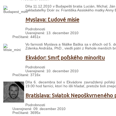
Dňa 11.12.2010 v Budapešti bratia Lucián, Michal, Ján
zakladateľky Dcér sv. Františka Assiského matky Anny 
Myslava: Ľudové misie
Podrobnosti
Uverejnené: 13. december 2010
Prečítané: 4451x
Vo farnosti Myslava a filiálke Baška sa v dňoch od 5. 
Zdenka Andráša, PhD., viedli pátri z Rehole menších br
Ekvádor: Smrť poľského minoritu
Podrobnosti
Uverejnené: 10. december 2010
Prečítané: 3716x
Dňa 6. decembra bol v Ekvádore zavraždený poľský mi
19.00 hod farníci, ktorí ho išli hľadať, pretože boli zn
Bratislava: Sviatok Nepoškvrneného p
Podrobnosti
Uverejnené: 09. december 2010
Prečítané: 3695x