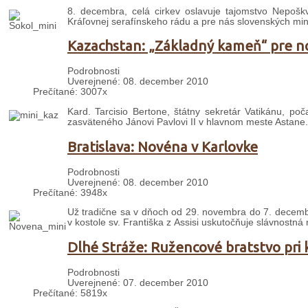
8. decembra, celá cirkev oslavuje tajomstvo Nepošk
Kráľovnej serafínskeho rádu a pre nás slovenských min
Kazachstan: „Základný kameň“ pre n
Podrobnosti
Uverejnené: 08. december 2010
Prečítané: 3007x
Kard. Tarcisio Bertone, štátny sekretár Vatikánu, po
zasväteného Jánovi Pavlovi II v hlavnom meste Astane. 
Bratislava: Novéna v Karlovke
Podrobnosti
Uverejnené: 08. december 2010
Prečítané: 3948x
Už tradične sa v dňoch od 29. novembra do 7. decemb
v kostole sv. Františka z Assisi uskutočňuje slávnostná
Dlhé Stráže: Ružencové bratstvo pri k
Podrobnosti
Uverejnené: 07. december 2010
Prečítané: 5819x