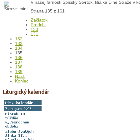
V našej farnosti Spišský Štvrtok, filiálke Dlhé Stráže 
Strana 135 z 161
Začiatok
Predch.
130
131
132
133
134
135
136
137
138
139
Nasl.
Koniec
Liturgický kalendár