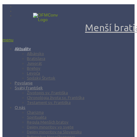
Menší bratia
menu
Aktuality
Albánsko
Bratislava
Juniorát
Brehov
Levoča
Spišský Štvrtok
Povolanie
Svätý František
Životopis sv. Františka
Chronológia života sv. Františka
Testament sv. Františka
O nás
Charizma
Spiritualita
Regula Menších bratov
Dejiny minoritov vo svete
Dejiny minoritov na Slovensku
Rytierstvo Nepoškvrnenej