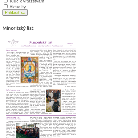
Kľúč k víťazstvám
Aktuality
Prihlásiť sa
Minoritský list