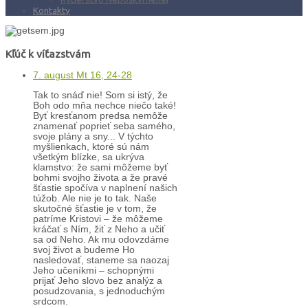
Kontakty
Kľúč k víťazstvám
7. august Mt 16, 24-28
Tak to snáď nie! Som si istý, že
Boh odo mňa nechce niečo také!
Byť kresťanom predsa nemôže
znamenať poprieť seba samého,
svoje plány a sny... V týchto
myšlienkach, ktoré sú nám
všetkým blízke, sa ukrýva
klamstvo: že sami môžeme byť
bohmi svojho života a že pravé
šťastie spočíva v naplnení našich
túžob. Ale nie je to tak. Naše
skutočné šťastie je v tom, že
patríme Kristovi – že môžeme
kráčať s Ním, žiť z Neho a učiť
sa od Neho. Ak mu odovzdáme
svoj život a budeme Ho
nasledovať, staneme sa naozaj
Jeho učeníkmi – schopnými
prijať Jeho slovo bez analýz a
posudzovania, s jednoduchým
srdcom.