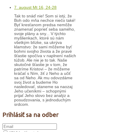
7. august Mt 16, 24-28
Tak to snáď nie! Som si istý, že
Boh odo mňa nechce niečo také!
Byť kresťanom predsa nemôže
znamenať poprieť seba samého,
svoje plány a sny... V týchto
myšlienkach, ktoré sú nám
všetkým blízke, sa ukrýva
klamstvo: že sami môžeme byť
bohmi svojho života a že pravé
šťastie spočíva v naplnení našich
túžob. Ale nie je to tak. Naše
skutočné šťastie je v tom, že
patríme Kristovi – že môžeme
kráčať s Ním, žiť z Neho a učiť
sa od Neho. Ak mu odovzdáme
svoj život a budeme Ho
nasledovať, staneme sa naozaj
Jeho učeníkmi – schopnými
prijať Jeho slovo bez analýz a
posudzovania, s jednoduchým
srdcom.
Prihlásiť sa na odber