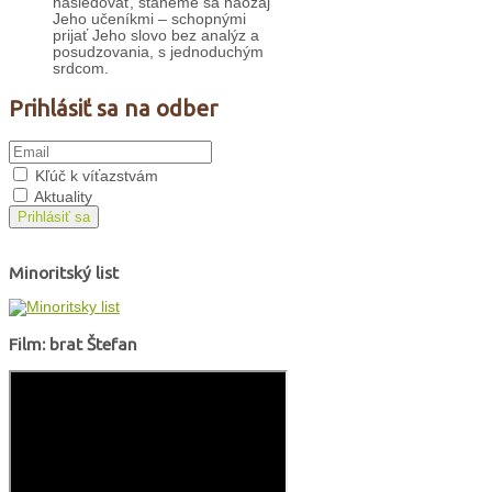
nasledovať, staneme sa naozaj
Jeho učeníkmi – schopnými
prijať Jeho slovo bez analýz a
posudzovania, s jednoduchým
srdcom.
Prihlásiť sa na odber
Kľúč k víťazstvám
Aktuality
Prihlásiť sa
Minoritský list
Film: brat Štefan