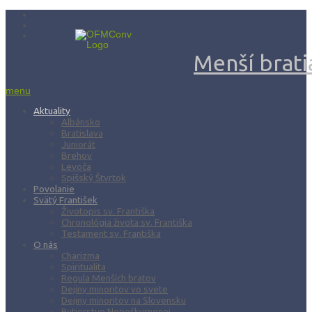
Menší bratia
menu
Aktuality
Albánsko
Bratislava
Juniorát
Brehov
Levoča
Spišský Štvrtok
Povolanie
Svätý František
Životopis sv. Františka
Chronológia života sv. Františka
Testament sv. Františka
O nás
Charizma
Spiritualita
Regula Menších bratov
Dejiny minoritov vo svete
Dejiny minoritov na Slovensku
Rytierstvo Nepoškvrnenej