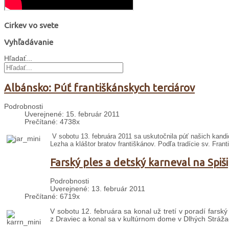
Cirkev vo svete
Vyhľadávanie
Hľadať...
Albánsko: Púť františkánskych terciárov
Podrobnosti
Uverejnené: 15. február 2011
Prečítané: 4738x
V sobotu 13. februára 2011 sa uskutočnila púť našich kand
Lezha a kláštor bratov františkánov. Podľa tradície sv. Frant
Farský ples a detský karneval na Spiši
Podrobnosti
Uverejnené: 13. február 2011
Prečítané: 6719x
V sobotu 12. februára sa konal už tretí v poradí farský 
z Draviec a konal sa v kultúrnom dome v Dlhých Strážac