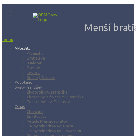
Menší bratia
menu
Aktuality
Albánsko
Bratislava
Juniorát
Brehov
Levoča
Spišský Štvrtok
Povolanie
Svätý František
Životopis sv. Františka
Chronológia života sv. Františka
Testament sv. Františka
O nás
Charizma
Spiritualita
Regula Menších bratov
Dejiny minoritov vo svete
Dejiny minoritov na Slovensku
Rytierstvo Nepoškvrnenej