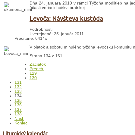
Dňa 24. januára 2010 v rámci Týždňa modlitieb na jed
účasti veriacichcirkvi bratskej.
Levoča: Návšteva kustóda
Podrobnosti
Uverejnené: 25. január 2011
Prečítané: 6414x
V piatok a sobotu minulého týždňa levočskú komunitu na
Strana 134 z 161
Začiatok
Predch.
129
130
131
132
133
134
135
136
137
138
Nasl.
Koniec
Liturgický kalendár