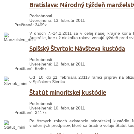
Bratislava: Národný týždeň manželst
Podrobnosti
Uverejnené: 13. február 2011
Prečítané: 3469x
V dňoch 7.-14.2.2011 sa v celej našej krajine koná 
Austrálie, kde už niekoľko rokov venujú týždeň pred s
Spišský Štvrtok: Návšteva kustóda
Podrobnosti
Uverejnené: 12. február 2011
Prečítané: 6546x
Od 10. do 11. februára 2011v rámci príprav na blížia
v Spišskom Štvrtku.
Štatút minoritskej kustódie
Podrobnosti
Uverejnené: 10. február 2011
Prečítané: 3417x
Po ôsmych rokoch existencie minoritskej kustódie 
vnútorných predpisov, ktoré sa úradne volajú Štatút kus