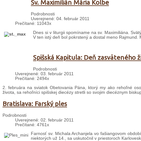
Sv. Maximilián Mária Kolbe
Podrobnosti
Uverejnené: 04. február 2011
Prečítané: 11043x
Dnes si v liturgii spomíname na sv. Maximiliána. S
vät
V ten istý deň bol pokrstený a dostal meno Rajmund. Ma
Spišská Kapitula: Deň zasväteného ž
Podrobnosti
Uverejnené: 03. február 2011
Prečítané: 2494x
2. februára na sviatok Obetovania Pána, ktorý my ako rehoľné os
života, sa rehoľníci spišskej diecézy stretli so svojim diecéznym bi
Bratislava: Farský ples
Podrobnosti
Uverejnené: 02. február 2011
Prečítané: 4761x
Farnosť sv. Michala Archanjela vo fašiangovom období 
niektorých už 14., sa uskutočnil v priestoroch Karloves