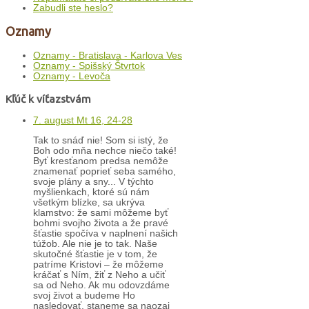
Zabudli ste heslo?
Oznamy
Oznamy - Bratislava - Karlova Ves
Oznamy - Spišský Štvrtok
Oznamy - Levoča
Kľúč k víťazstvám
7. august Mt 16, 24-28
Tak to snáď nie! Som si istý, že
Boh odo mňa nechce niečo také!
Byť kresťanom predsa nemôže
znamenať poprieť seba samého,
svoje plány a sny... V týchto
myšlienkach, ktoré sú nám
všetkým blízke, sa ukrýva
klamstvo: že sami môžeme byť
bohmi svojho života a že pravé
šťastie spočíva v naplnení našich
túžob. Ale nie je to tak. Naše
skutočné šťastie je v tom, že
patríme Kristovi – že môžeme
kráčať s Ním, žiť z Neho a učiť
sa od Neho. Ak mu odovzdáme
svoj život a budeme Ho
nasledovať, staneme sa naozaj