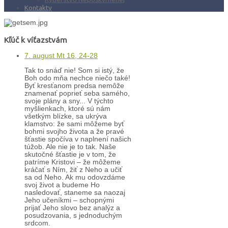
Kontakty
Kľúč k víťazstvám
7. august Mt 16, 24-28
Tak to snáď nie! Som si istý, že
Boh odo mňa nechce niečo také!
Byť kresťanom predsa nemôže
znamenať poprieť seba samého,
svoje plány a sny... V týchto
myšlienkach, ktoré sú nám
všetkým blízke, sa ukrýva
klamstvo: že sami môžeme byť
bohmi svojho života a že pravé
šťastie spočíva v naplnení našich
túžob. Ale nie je to tak. Naše
skutočné šťastie je v tom, že
patríme Kristovi – že môžeme
kráčať s Ním, žiť z Neho a učiť
sa od Neho. Ak mu odovzdáme
svoj život a budeme Ho
nasledovať, staneme sa naozaj
Jeho učeníkmi – schopnými
prijať Jeho slovo bez analýz a
posudzovania, s jednoduchým
srdcom.