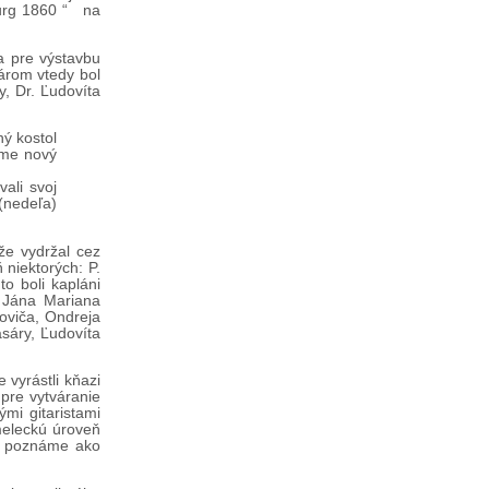
burg 1860 “ na
la pre výstavbu
árom vtedy bol
y, Dr. Ľudovíta
ný kostol
íme nový
vali svoj
 (nedeľa)
že vydržal cez
niektorých: P.
to boli kapláni
a Jána Mariana
oviča, Ondreja
asáry, Ľudovíta
 vyrástli kňazi
pre vytváranie
mi gitaristami
meleckú úroveň
ci poznáme ako