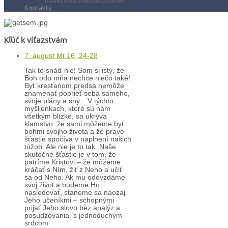
Kontakty
Kľúč k víťazstvám
7. august Mt 16, 24-28
Tak to snáď nie! Som si istý, že
Boh odo mňa nechce niečo také!
Byť kresťanom predsa nemôže
znamenať poprieť seba samého,
svoje plány a sny... V týchto
myšlienkach, ktoré sú nám
všetkým blízke, sa ukrýva
klamstvo: že sami môžeme byť
bohmi svojho života a že pravé
šťastie spočíva v naplnení našich
túžob. Ale nie je to tak. Naše
skutočné šťastie je v tom, že
patríme Kristovi – že môžeme
kráčať s Ním, žiť z Neho a učiť
sa od Neho. Ak mu odovzdáme
svoj život a budeme Ho
nasledovať, staneme sa naozaj
Jeho učeníkmi – schopnými
prijať Jeho slovo bez analýz a
posudzovania, s jednoduchým
srdcom.