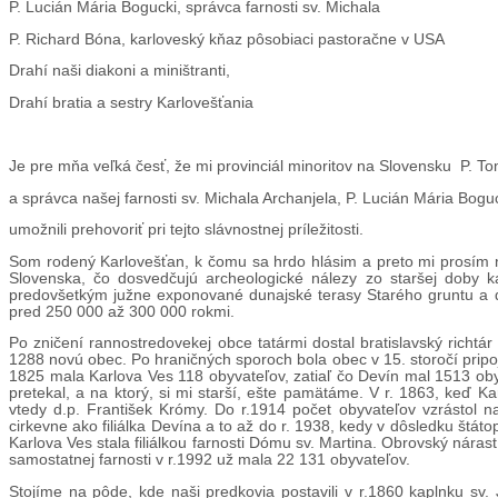
P. Lucián Mária Bogucki, správca farnosti sv. Michala
P. Richard Bóna, karloveský kňaz pôsobiaci pastoračne v USA
Drahí naši diakoni a miništranti,
Drahí bratia a sestry Karlovešťania
Je pre mňa veľká česť, že mi provinciál minoritov na Slovensku P. 
a správca našej farnosti sv. Michala Archanjela, P. Lucián Mária Bogu
umožnili prehovoriť pri tejto slávnostnej príležitosti.
Som rodený Karlovešťan, k čomu sa hrdo hlásim a preto mi prosím n
Slovenska, čo dosvedčujú archeologické nálezy zo staršej doby k
predovšetkým južne exponované dunajské terasy Starého gruntu a d
pred 250 000 až 300 000 rokmi.
Po zničení rannostredovekej obce tatármi dostal bratislavský richt
1288 novú obec. Po hraničných sporoch bola obec v 15. storočí pripo
1825 mala Karlova Ves 118 obyvateľov, zatiaľ čo Devín mal 1513 obyva
pretekal, a na ktorý, si mi starší, ešte pamätáme. V r. 1863, keď 
vtedy d.p. František Krómy. Do r.1914 počet obyvateľov vzrástol na 
cirkevne ako filiálka Devína a to až do r. 1938, kedy v dôsledku št
Karlova Ves stala filiálkou farnosti Dómu sv. Martina. Obrovský nárast
samostatnej farnosti v r.1992 už mala 22 131 obyvateľov.
Stojíme na pôde, kde naši predkovia postavili v r.1860 kaplnku sv.