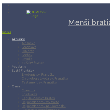
Menší bratia
menu
Aktuality
Albánsko
Bratislava
Juniorát
Brehov
Levoča
Spišský Štvrtok
Povolanie
Svätý František
Životopis sv. Františka
Chronológia života sv. Františka
Testament sv. Františka
O nás
Charizma
Spiritualita
Regula Menších bratov
Dejiny minoritov vo svete
Dejiny minoritov na Slovensku
Rytierstvo Nepoškvrnenej