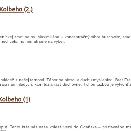
Kolbeho (2.)
eníckej smrti sv. sv. Maximiliána – koncentračný tábor Auschwitz, sme
 nechcelo, no nemali sme na výber.
e mládež z našej farnosti. Tábor sa niesol v duchu myšlienky: „Brat Fra
berájú naň mladých, ktorí túžia rásť duchovne. Tichou túžbou je vytvoriť 
Kolbeho (1)
yklopúť. Tento krát nás naše kolesá vezú do Gdaňska – prístavného m