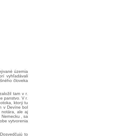
obývané územia
rí vyhľadávali
ešného človeka
ložil tam v r.
e panstvo. V r.
otoka, ktorý tu
m v Devíne bol
 notára, ale aj
ka Nemecku , sa
dobe vytvorenia
 Dosvedčujú to