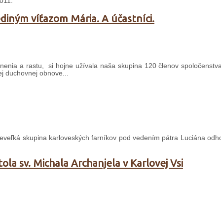
2011.
diným víťazom Mária. A účastníci.
lnenia a rastu, si hojne užívala naša skupina 120 členov spoločenstv
j duchovnej obnove...
a neveľká skupina karloveských farníkov pod vedením pátra Luciána odh
ola sv. Michala Archanjela v Karlovej Vsi