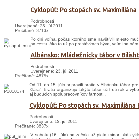
Cyklopúť: Po stopách sv. Maximiliána 
Podrobnosti
Uverejnené: 23. júl 2011
Prečítané: 3713x
Po dni voľna, počas ktorého sme navštívili miesto muč
na cestu. Ako to už po prestávkach býva, veľmi sa nám
Albánsko: Mládežnícky tábor v Bilisht
Podrobnosti
Uverejnené: 23. júl 2011
Prečítané: 4875x
Od 11. do 15. júla pripravili bratia v Albánsku tábor pr
Klára“. Bratia organizujú takýto tábor už tretí rok a vy
aj budúcich spolupracovníkov farnosti..
Cyklopúť: Po stopách sv. Maximiliána 
Podrobnosti
Uverejnené: 19. júl 2011
Prečítané: 3837x
V sobotu (16. júla) sa začala už piata minoritská c