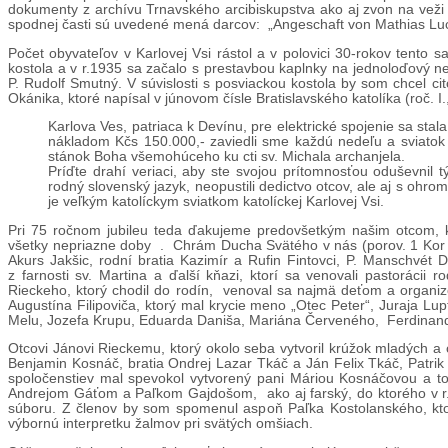
dokumenty z archívu Trnavského arcibiskupstva ako aj zvon na veži
spodnej časti sú uvedené mená darcov: „Angeschaft von Mathias Luc
Počet obyvateľov v Karlovej Vsi rástol a v polovici 30-rokov tento s
kostola a v r.1935 sa začalo s prestavbou kaplnky na jednoloďový n
P. Rudolf Smutný. V súvislosti s posviackou kostola by som chcel ci
Okánika, ktoré napísal v júnovom čísle Bratislavského katolíka (roč. I., 
Karlova Ves, patriaca k Devínu, pre elektrické spojenie sa st
nákladom Kčs 150.000,- zaviedli sme každú nedeľu a sviatok
stánok Boha všemohúceho ku cti sv. Michala archanjela.
Príďte drahí veriaci, aby ste svojou prítomnosťou oduševnil t
rodný slovenský jazyk, neopustili dedictvo otcov, ale aj s oh
je veľkým katolíckym sviatkom katolíckej Karlovej Vsi.
Pri 75 ročnom jubileu teda ďakujeme predovšetkým našim otcom, kto
všetky nepriazne doby . Chrám Ducha Svätého v nás (porov. 1 Kor 6,
Akurs Jakšic, rodní bratia Kazimír a Rufin Fintovci, P. Manschvét D
z farnosti sv. Martina a ďalší kňazi, ktorí sa venovali pastoráci
Rieckeho, ktorý chodil do rodín, venoval sa najmä deťom a organizo
Augustína Filipoviča, ktorý mal krycie meno „Otec Peter“, Juraja Lu
Melu, Jozefa Krupu, Eduarda Daniša, Mariána Červeného, Ferdinand
Otcovi Jánovi Rieckemu, ktorý okolo seba vytvoril krúžok mladých a o
Benjamin Kosnáč, bratia Ondrej Lazar Tkáč a Ján Felix Tkáč, Patrik
spoločenstiev mal spevokol vytvorený pani Máriou Kosnáčovou a to 
Andrejom Gáťom a Paľkom Gajdošom, ako aj farský, do ktorého v r. 
súboru. Z členov by som spomenul aspoň Paľka Kostolanského, kto
výbornú interpretku žalmov pri svätých omšiach.