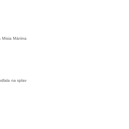
a Misia Máriina
odlala na splav