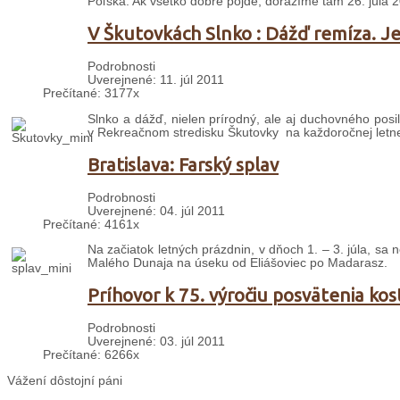
Poľska. Ak všetko dobre pôjde, dorazíme tam 26. júla 
V Škutovkách Slnko : Dážď remíza. Je
Podrobnosti
Uverejnené: 11. júl 2011
Prečítané: 3177x
Slnko a dážď, nielen prírodný, ale aj duchovného posi
v Rekreačnom stredisku Škutovky na každoročnej letne
Bratislava: Farský splav
Podrobnosti
Uverejnené: 04. júl 2011
Prečítané: 4161x
Na začiatok letných prázdnin, v dňoch 1. – 3. júla, s
Malého Dunaja na úseku od Eliášoviec po Madarasz.
Príhovor k 75. výročiu posvätenia kost
Podrobnosti
Uverejnené: 03. júl 2011
Prečítané: 6266x
Vážení dôstojní páni