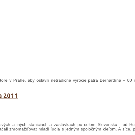
áštore v Prahe, aby oslávili netradičné výročie pátra Bernardína – 80
ra 2011
sových a iných staniciach a zastávkach po celom Slovensku - od 
začali zhromažďovať mladí ľudia s jedným spoločným cieľom. A síce, p