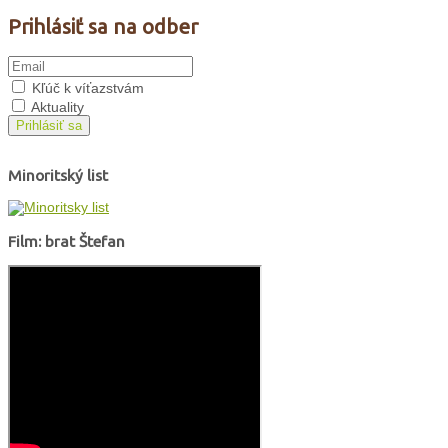
Prihlásiť sa na odber
Kľúč k víťazstvám
Aktuality
Prihlásiť sa
Minoritský list
Film: brat Štefan