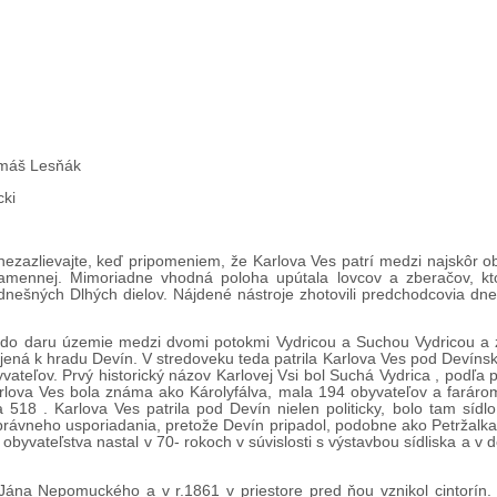
Tomáš Lesňák
cki
ezazlievajte, keď pripomeniem, že Karlova Ves patrí medzi najskôr 
amennej. Mimoriadne vhodná poloha upútala lovcov a zberačov, kto
nešných Dlhých dielov. Nájdené nástroje zhotovili predchodcovia dn
ár do daru územie medzi dvomi potokmi Vydricou a Suchou Vydricou a za
jená k hradu Devín. V stredoveku teda patrila Karlova Ves pod Devínsk
teľov. Prvý historický názov Karlovej Vsi bol Suchá Vydrica , podľa p
Karlova Ves bola známa ako Károlyfálva, mala 194 obyvateľov a faráro
518 . Karlova Ves patrila pod Devín nielen politicky, bolo tam sídlo
átoprávneho usporiadania, pretože Devín pripadol, podobne ako Petržal
 obyvateľstva nastal v 70- rokoch v súvislosti s výstavbou sídliska a v 
 Jána Nepomuckého a v r.1861 v priestore pred ňou vznikol cintorín.