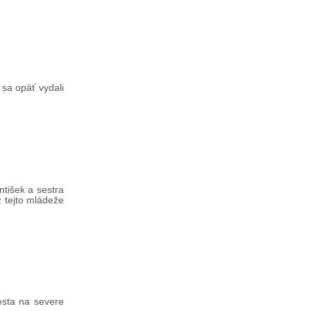
 sa opäť vydali
ntišek a sestra
z tejto mládeže
esta na severe