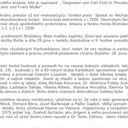
 nášho kostola, kde je napísané: „ Gegossen von Carl Fohr in Press
anic und Franz Muller“.
akrálny priestor už bol nedostačujúci. Vznikol preto Spolok sv. Micha
eskorobarokový kostol., ktorá bola dokončená v r.1936. Devínskym far
tovať slová apoštolského protonotára, dekana a farára mesta Bratislav
č.2, s.2 ) v r. 1936:
ala predmestím Bratislavy. Mala maličkú kaplnku. Dnes tam staváme pek
 služby Božie a dňa 28.júna v nedeľu dopoludnia o 9. hodine posvät
ýchto chudobných Karlovešťanov, ktorí nielen že cez stoletia si zacho
romnými obetami a prácou umožnili postavenie chrámu Božieho. 28. júna
rí kostol budovali a postavili ho na naozaj dobrých základoch, tak
 19) , budovali v 30 a 40 rokoch bratia františkáni, spomeňme aspoň 
robný a provinciál Celestín Lepáček. Neskôr v dobe hlbokej totality 
i rodín a najmä mládeže. Starší aj mladší s láskou spomínajú na otc
val s nimi aj výlety, ďalej Michala Kurucára, Dr. Ambróza Fidéla Jurk
ptáka, Ladislava Sakala, Viliama Arbeta, Mariana Horvátha, Elemíra T
a Javora a ďalších, Bohu dobre známych dobrodincov ľudskej duše.
sobitne skupinu miništrantov, vďačíme za to, že nám z tejto generácie
 Mock, Richard Bóna, Jozef Bartkovjak a Paľko Gajdoš. Veľký význam 
detský, ktorý účinkoval hlavne na Vianoce, mládežnícky s osvedčený
1979 prišiel Ing. Drahoš Jurčacko ako dirigent a veľmi povzniesol u
rý nás už pred dvomi rokmi opustil a Dr. Soňu Gáťovú, ktorú všet