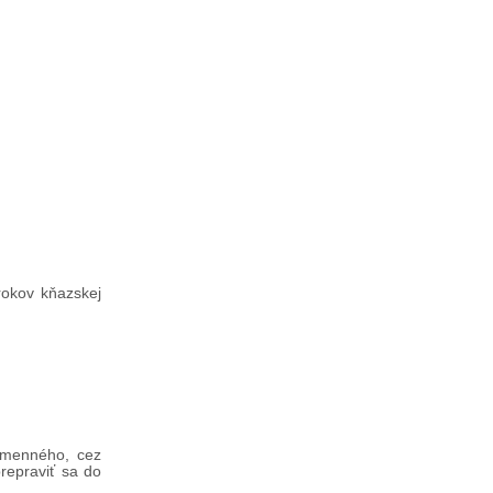
 rokov kňazskej
Humenného, cez
repraviť sa do