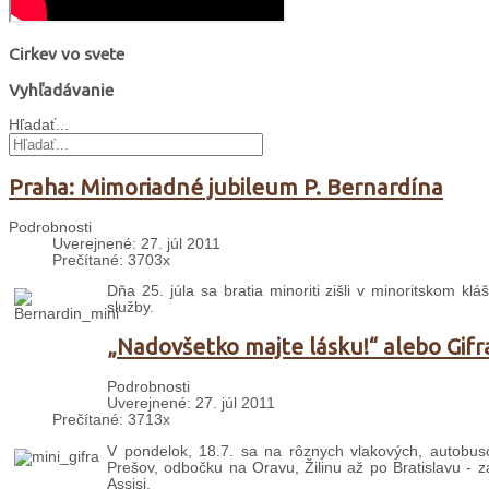
Cirkev vo svete
Vyhľadávanie
Hľadať...
Praha: Mimoriadné jubileum P. Bernardína
Podrobnosti
Uverejnené: 27. júl 2011
Prečítané: 3703x
Dňa 25. júla sa bratia minoriti zišli v minoritskom kl
služby.
„Nadovšetko majte lásku!“ alebo Gif
Podrobnosti
Uverejnené: 27. júl 2011
Prečítané: 3713x
V pondelok, 18.7. sa na rôznych vlakových, autobu
Prešov, odbočku na Oravu, Žilinu až po Bratislavu - 
Assisi.