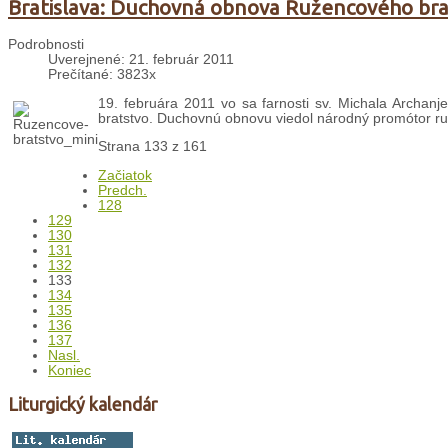
Bratislava: Duchovná obnova Ružencového bra
Podrobnosti
Uverejnené: 21. február 2011
Prečítané: 3823x
19. februára 2011 vo sa farnosti sv. Michala Archanj
bratstvo. Duchovnú obnovu viedol národný promótor ruž
Strana 133 z 161
Začiatok
Predch.
128
129
130
131
132
133
134
135
136
137
Nasl.
Koniec
Liturgický kalendár