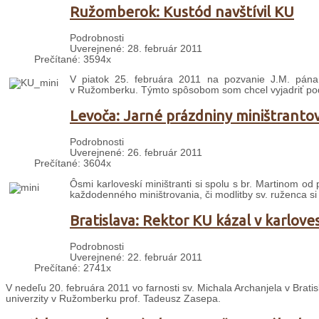
Ružomberok: Kustód navštívil KU
Podrobnosti
Uverejnené: 28. február 2011
Prečítané: 3594x
V piatok 25. februára 2011 na pozvanie J.M. pána 
v Ružomberku. Týmto spôsobom som chcel vyjadriť poďak
Levoča: Jarné prázdniny miništranto
Podrobnosti
Uverejnené: 26. február 2011
Prečítané: 3604x
Ôsmi karloveskí miništranti si spolu s br. Martinom od
každodenného miništrovania, či modlitby sv. ruženca si 
Bratislava: Rektor KU kázal v karloves
Podrobnosti
Uverejnené: 22. február 2011
Prečítané: 2741x
V nedeľu 20. februára 2011 vo farnosti sv. Michala Archanjela v Bratis
univerzity v Ružomberku prof. Tadeusz Zasepa.