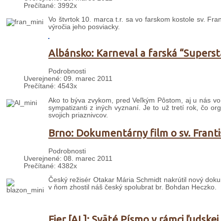
Prečítané: 3992x
Vo štvrtok 10. marca t.r. sa vo farskom kostole sv. Frant
výročia jeho posviacky.
Albánsko: Karneval a farská “Superst
Podrobnosti
Uverejnené: 09. marec 2011
Prečítané: 4543x
Ako to býva zvykom, pred Veľkým Pôstom, aj u nás vo Fi
sympatizanti z iných vyznaní. Je to už tretí rok, čo 
svojich priaznivcov.
Brno: Dokumentárny film o sv. Franti
Podrobnosti
Uverejnené: 08. marec 2011
Prečítané: 4382x
Český režisér Otakar Mária Schmidt nakrútil nový dokum
v ňom zhostil náš český spolubrat br. Bohdan Heczko.
Fier [AL]: Sväté Písmo v rámci ľudskej