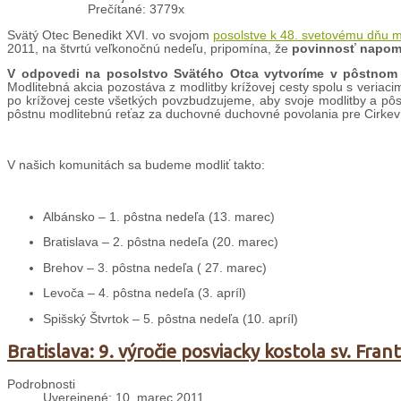
Prečítané: 3779x
Svätý Otec Benedikt XVI. vo svojom
posolstve k 48. svetovému dňu m
2011, na štvrtú veľkonočnú nedeľu, pripomína, že
povinnosť napomá
V odpovedi na posolstvo Svätého Otca vytvoríme v pôstnom 
Modlitebná akcia pozostáva z modlitby krížovej cesty spolu s veriaci
po krížovej ceste všetkých povzbudzujeme, aby svoje modlitby a pô
pôstnu modlitebnú reťaz za duchovné duchovné povolania pre Cirkev
V našich komunitách sa budeme modliť takto:
Albánsko – 1. pôstna nedeľa (13. marec)
Bratislava – 2. pôstna nedeľa (20. marec)
Brehov – 3. pôstna nedeľa ( 27. marec)
Levoča – 4. pôstna nedeľa (3. apríl)
Spišský Štvrtok – 5. pôstna nedeľa (10. apríl)
Bratislava: 9. výročie posviacky kostola sv. Frant
Podrobnosti
Uverejnené: 10. marec 2011