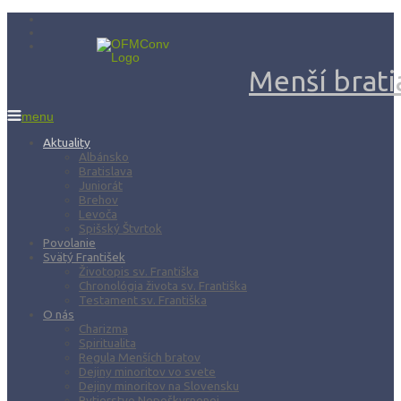
Menší bratia
menu
Aktuality
Albánsko
Bratislava
Juniorát
Brehov
Levoča
Spišský Štvrtok
Povolanie
Svätý František
Životopis sv. Františka
Chronológia života sv. Františka
Testament sv. Františka
O nás
Charizma
Spiritualita
Regula Menších bratov
Dejiny minoritov vo svete
Dejiny minoritov na Slovensku
Rytierstvo Nepoškvrnenej