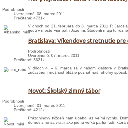
Podrobnosti
Uverejnené: 08. marec 2011
Prečítané: 4731x
V dňoch od 21. februára do 8. marca 2011 P. Jaroslav
vedú v meste Fier pátri Jozefíni. Študenti majú tu rôzne
Bratislava: Víkendove stretnutie pre
Podrobnosti
Uverejnené: 07. marec 2011
Prečítané: 3621x
V dňoch 4. – 6. marca sa v našom kláštore v Bratisla
zúčastnení možnosť bližšie poznať náš rehoľný spôsob 
Novoť: Školský zimný tábor
Podrobnosti
Uverejnené: 01. marec 2011
Prečítané: 4212x
Prázdninový týždeň nám ubehol až veľmi rýchlo. Domov 
domov sme sa vrátili ako jedna veľká partia ľudí, ktorá