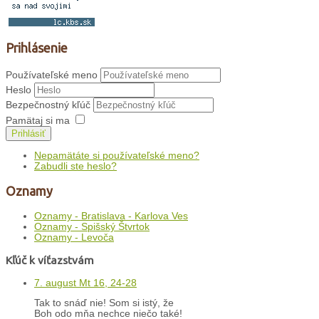
Prihlásenie
Používateľské meno
Heslo
Bezpečnostný kľúč
Pamätaj si ma
Prihlásiť
Nepamätáte si používateľské meno?
Zabudli ste heslo?
Oznamy
Oznamy - Bratislava - Karlova Ves
Oznamy - Spišský Štvrtok
Oznamy - Levoča
Kľúč k víťazstvám
7. august Mt 16, 24-28
Tak to snáď nie! Som si istý, že
Boh odo mňa nechce niečo také!