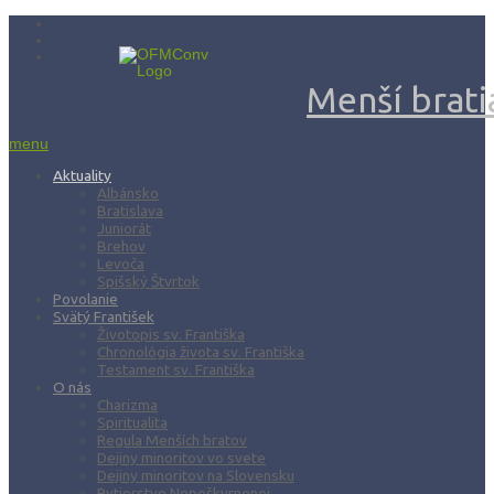
Menší bratia
menu
Aktuality
Albánsko
Bratislava
Juniorát
Brehov
Levoča
Spišský Štvrtok
Povolanie
Svätý František
Životopis sv. Františka
Chronológia života sv. Františka
Testament sv. Františka
O nás
Charizma
Spiritualita
Regula Menších bratov
Dejiny minoritov vo svete
Dejiny minoritov na Slovensku
Rytierstvo Nepoškvrnenej