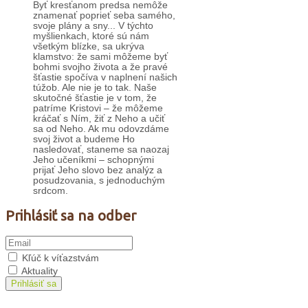
Byť kresťanom predsa nemôže
znamenať poprieť seba samého,
svoje plány a sny... V týchto
myšlienkach, ktoré sú nám
všetkým blízke, sa ukrýva
klamstvo: že sami môžeme byť
bohmi svojho života a že pravé
šťastie spočíva v naplnení našich
túžob. Ale nie je to tak. Naše
skutočné šťastie je v tom, že
patríme Kristovi – že môžeme
kráčať s Ním, žiť z Neho a učiť
sa od Neho. Ak mu odovzdáme
svoj život a budeme Ho
nasledovať, staneme sa naozaj
Jeho učeníkmi – schopnými
prijať Jeho slovo bez analýz a
posudzovania, s jednoduchým
srdcom.
Prihlásiť sa na odber
Kľúč k víťazstvám
Aktuality
Prihlásiť sa