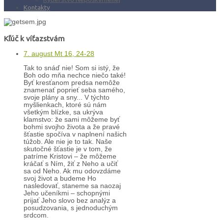
Kontakty
Kľúč k víťazstvám
7. august Mt 16, 24-28
Tak to snáď nie! Som si istý, že
Boh odo mňa nechce niečo také!
Byť kresťanom predsa nemôže
znamenať poprieť seba samého,
svoje plány a sny... V týchto
myšlienkach, ktoré sú nám
všetkým blízke, sa ukrýva
klamstvo: že sami môžeme byť
bohmi svojho života a že pravé
šťastie spočíva v naplnení našich
túžob. Ale nie je to tak. Naše
skutočné šťastie je v tom, že
patríme Kristovi – že môžeme
kráčať s Ním, žiť z Neho a učiť
sa od Neho. Ak mu odovzdáme
svoj život a budeme Ho
nasledovať, staneme sa naozaj
Jeho učeníkmi – schopnými
prijať Jeho slovo bez analýz a
posudzovania, s jednoduchým
srdcom.