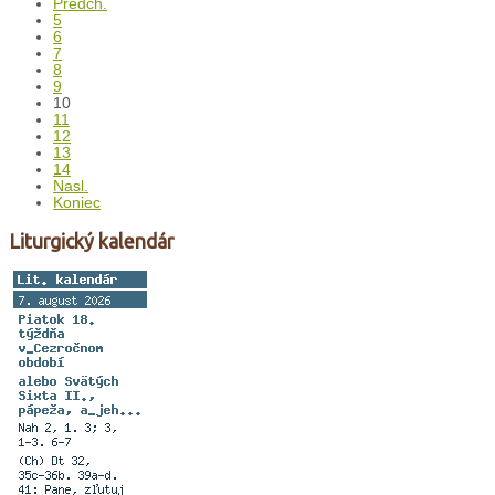
Predch.
5
6
7
8
9
10
11
12
13
14
Nasl.
Koniec
Liturgický kalendár