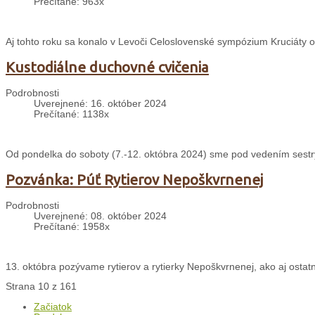
Prečítané: 963x
Aj tohto roku sa konalo v Levoči Celoslovenské sympózium Kruciáty o
Kustodiálne duchovné cvičenia
Podrobnosti
Uverejnené: 16. október 2024
Prečítané: 1138x
Od pondelka do soboty (7.-12. októbra 2024) sme pod vedením sestry
Pozvánka: Púť Rytierov Nepoškvrnenej
Podrobnosti
Uverejnené: 08. október 2024
Prečítané: 1958x
13. októbra pozývame rytierov a rytierky Nepoškvrnenej, ako aj ostat
Strana 10 z 161
Začiatok