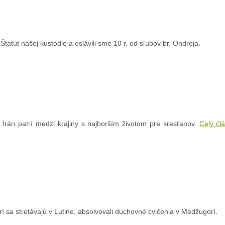
tatút našej kustódie a oslávili sme 10 r. od sľubov br. Ondreja.
 Irán patrí medzi krajiny s najhorším životom pre kresťanov.
Celý čl
í sa stretávajú v Ľutine, absolvovali duchovné cvičenia v Medžugorí.