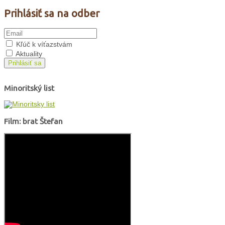
Prihlásiť sa na odber
Kľúč k víťazstvám
Aktuality
Prihlásiť sa
Minoritský list
Film: brat Štefan