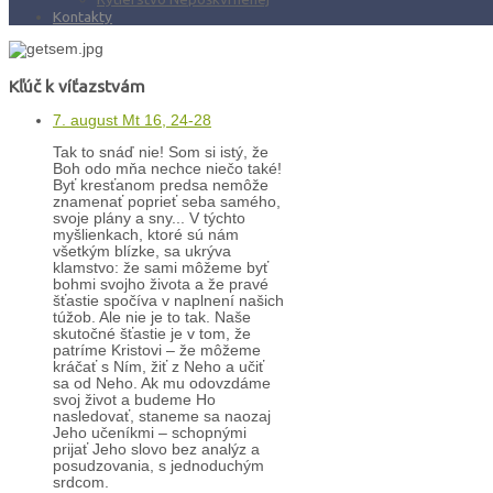
Kontakty
Kľúč k víťazstvám
7. august Mt 16, 24-28
Tak to snáď nie! Som si istý, že
Boh odo mňa nechce niečo také!
Byť kresťanom predsa nemôže
znamenať poprieť seba samého,
svoje plány a sny... V týchto
myšlienkach, ktoré sú nám
všetkým blízke, sa ukrýva
klamstvo: že sami môžeme byť
bohmi svojho života a že pravé
šťastie spočíva v naplnení našich
túžob. Ale nie je to tak. Naše
skutočné šťastie je v tom, že
patríme Kristovi – že môžeme
kráčať s Ním, žiť z Neho a učiť
sa od Neho. Ak mu odovzdáme
svoj život a budeme Ho
nasledovať, staneme sa naozaj
Jeho učeníkmi – schopnými
prijať Jeho slovo bez analýz a
posudzovania, s jednoduchým
srdcom.