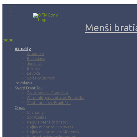
Menší bratia
menu
Aktuality
Albánsko
Bratislava
Juniorát
Brehov
Levoča
Spišský Štvrtok
Povolanie
Svätý František
Životopis sv. Františka
Chronológia života sv. Františka
Testament sv. Františka
O nás
Charizma
Spiritualita
Regula Menších bratov
Dejiny minoritov vo svete
Dejiny minoritov na Slovensku
Rytierstvo Nepoškvrnenej