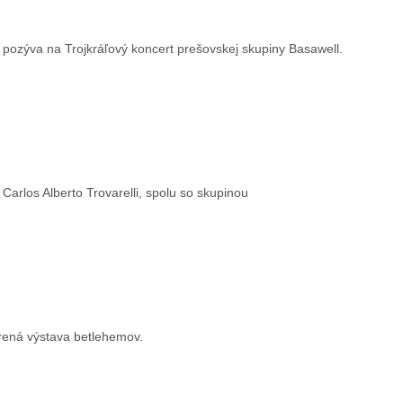
e pozýva na Trojkráľový koncert prešovskej skupiny Basawell.
Carlos Alberto Trovarelli, spolu so skupinou
rená výstava betlehemov.