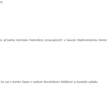
vy.
a prísaha komisie historikov pracujúcich v kauze blahorečenia minor
 čo sa v tomto čase v našom levočskom kláštore a kostole udialo.