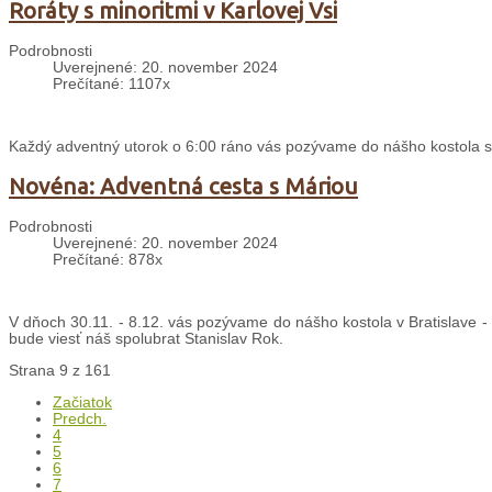
Roráty s minoritmi v Karlovej Vsi
Podrobnosti
Uverejnené: 20. november 2024
Prečítané: 1107x
Každý adventný utorok o 6:00 ráno vás pozývame do nášho kostola sv. 
Novéna: Adventná cesta s Máriou
Podrobnosti
Uverejnené: 20. november 2024
Prečítané: 878x
V dňoch 30.11. - 8.12. vás pozývame do nášho kostola v Bratislave 
bude viesť náš spolubrat Stanislav Rok.
Strana 9 z 161
Začiatok
Predch.
4
5
6
7