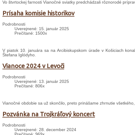
Vo štvrtockej farnosti Vianočné sviatky predchádzali rôznorodé prípra
Prísaha komisie historikov
Podrobnosti
Uverejnené: 15. január 2025
Prečítané: 1500x
V piatok 10. januára sa na Arcibiskupskom úrade v Košiciach konal
Štefana Iglódyho.
Vianoce 2024 v Levoči
Podrobnosti
Uverejnené: 13. január 2025
Prečítané: 806x
Vianočné obdobie sa už skončilo, preto prinášame zhrnutie všetkého,
Pozvánka na Trojkráľový koncert
Podrobnosti
Uverejnené: 28. december 2024
Prečítané: 969x