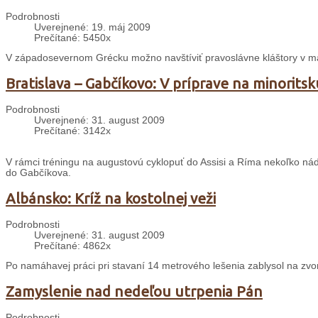
Podrobnosti
Uverejnené: 19. máj 2009
Prečítané: 5450x
V západosevernom Grécku možno navštíviť pravoslávne kláštory v m
Bratislava – Gabčíkovo: V príprave na minorits
Podrobnosti
Uverejnené: 31. august 2009
Prečítané: 3142x
V rámci tréningu na augustovú cyklopuť do Assisi a Ríma nekoľko nád
do Gabčíkova.
Albánsko: Kríž na kostolnej veži
Podrobnosti
Uverejnené: 31. august 2009
Prečítané: 4862x
Po namáhavej práci pri stavaní 14 metrového lešenia zablysol na zvoni
Zamyslenie nad nedeľou utrpenia Pán
Podrobnosti