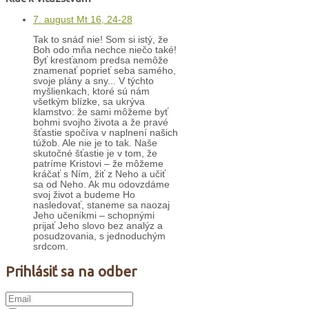
7. august Mt 16, 24-28
Tak to snáď nie! Som si istý, že
Boh odo mňa nechce niečo také!
Byť kresťanom predsa nemôže
znamenať poprieť seba samého,
svoje plány a sny... V týchto
myšlienkach, ktoré sú nám
všetkým blízke, sa ukrýva
klamstvo: že sami môžeme byť
bohmi svojho života a že pravé
šťastie spočíva v naplnení našich
túžob. Ale nie je to tak. Naše
skutočné šťastie je v tom, že
patríme Kristovi – že môžeme
kráčať s Ním, žiť z Neho a učiť
sa od Neho. Ak mu odovzdáme
svoj život a budeme Ho
nasledovať, staneme sa naozaj
Jeho učeníkmi – schopnými
prijať Jeho slovo bez analýz a
posudzovania, s jednoduchým
srdcom.
Prihlásiť sa na odber