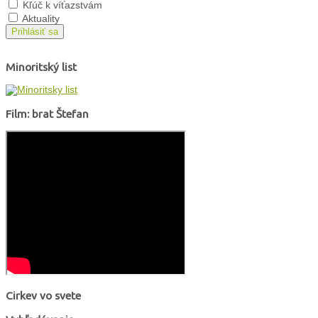
Kľúč k víťazstvám
Aktuality
Prihlásiť sa
Minoritský list
Film: brat Štefan
Cirkev vo svete