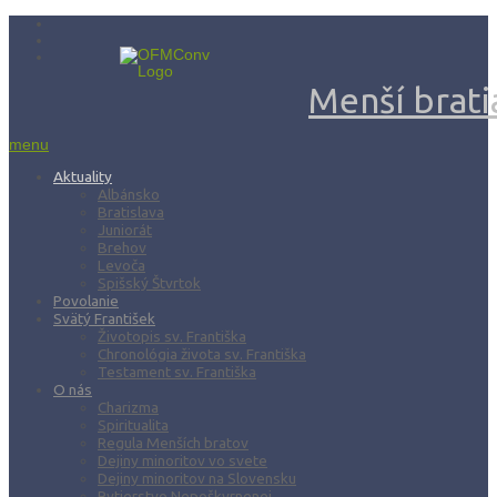
Menší bratia
menu
Aktuality
Albánsko
Bratislava
Juniorát
Brehov
Levoča
Spišský Štvrtok
Povolanie
Svätý František
Životopis sv. Františka
Chronológia života sv. Františka
Testament sv. Františka
O nás
Charizma
Spiritualita
Regula Menších bratov
Dejiny minoritov vo svete
Dejiny minoritov na Slovensku
Rytierstvo Nepoškvrnenej