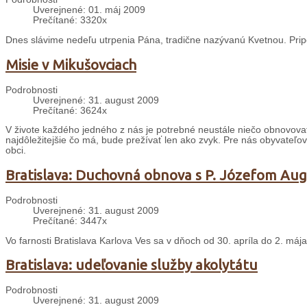
Uverejnené: 01. máj 2009
Prečítané: 3320x
Dnes slávime nedeľu utrpenia Pána, tradične nazývanú Kvetnou. Prip
Misie v Mikušovciach
Podrobnosti
Uverejnené: 31. august 2009
Prečítané: 3624x
V živote každého jedného z nás je potrebné neustále niečo obnovovať a
najdôležitejšie čo má, bude prežívať len ako zvyk. Pre nás obyvateľov
obci.
Bratislava: Duchovná obnova s P. Józefom A
Podrobnosti
Uverejnené: 31. august 2009
Prečítané: 3447x
Vo farnosti Bratislava Karlova Ves sa v dňoch od 30. apríla do 2. máj
Bratislava: udeľovanie služby akolytátu
Podrobnosti
Uverejnené: 31. august 2009