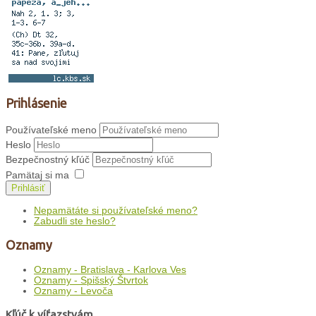
Prihlásenie
Používateľské meno
Heslo
Bezpečnostný kľúč
Pamätaj si ma
Prihlásiť
Nepamätáte si používateľské meno?
Zabudli ste heslo?
Oznamy
Oznamy - Bratislava - Karlova Ves
Oznamy - Spišský Štvrtok
Oznamy - Levoča
Kľúč k víťazstvám