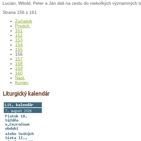
Lucián, Witold, Peter a Ján dali na cestu do niekoľkých významných t
Strana 156 z 161
Začiatok
Predch.
151
152
153
154
155
156
157
158
159
160
Nasl.
Koniec
Liturgický kalendár