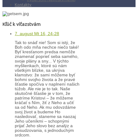
Kontakty
Kľúč k víťazstvám
7. august Mt 16, 24-28
Tak to snáď nie! Som si istý, že
Boh odo mňa nechce niečo také!
Byť kresťanom predsa nemôže
znamenať poprieť seba samého,
svoje plány a sny... V týchto
myšlienkach, ktoré sú nám
všetkým blízke, sa ukrýva
klamstvo: že sami môžeme byť
bohmi svojho života a že pravé
šťastie spočíva v naplnení našich
túžob. Ale nie je to tak. Naše
skutočné šťastie je v tom, že
patríme Kristovi – že môžeme
kráčať s Ním, žiť z Neho a učiť
sa od Neho. Ak mu odovzdáme
svoj život a budeme Ho
nasledovať, staneme sa naozaj
Jeho učeníkmi – schopnými
prijať Jeho slovo bez analýz a
posudzovania, s jednoduchým
srdcom.