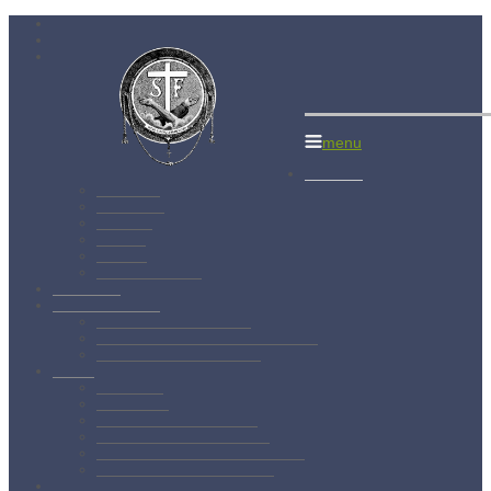
Menší bratia 
menu
Aktuality
Albánsko
Bratislava
Juniorát
Brehov
Levoča
Spišský Štvrtok
Povolanie
Svätý František
Životopis sv. Františka
Chronológia života sv. Františka
Testament sv. Františka
O nás
Charizma
Spiritualita
Regula Menších bratov
Dejiny minoritov vo svete
Dejiny minoritov na Slovensku
Rytierstvo Nepoškvrnenej
Kontakty