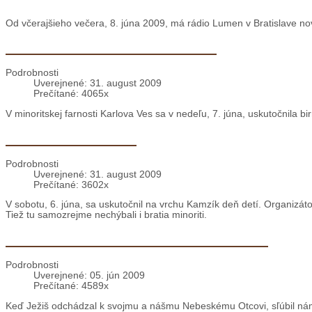
Od včerajšieho večera, 8. júna 2009, má rádio Lumen v Bratislave no
Bratislava: Sviatosť birmovania
Podrobnosti
Uverejnené: 31. august 2009
Prečítané: 4065x
V minoritskej farnosti Karlova Ves sa v nedeľu, 7. júna, uskutočnila b
Bratislava: Deň detí
Podrobnosti
Uverejnené: 31. august 2009
Prečítané: 3602x
V sobotu, 6. júna, sa uskutočnil na vrchu Kamzík deň detí. Organizátorm
Tiež tu samozrejme nechýbali i bratia minoriti.
Levoča: Vigília Zoslania Ducha Svätého
Podrobnosti
Uverejnené: 05. jún 2009
Prečítané: 4589x
Keď Ježiš odchádzal k svojmu a nášmu Nebeskému Otcovi, sľúbil nám