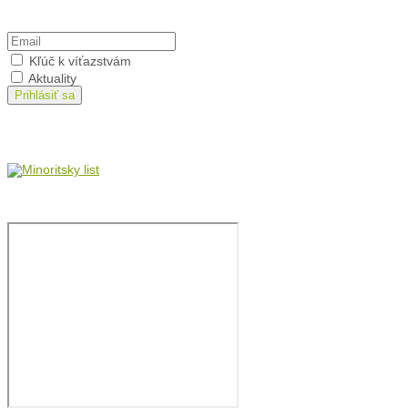
Prihlásiť sa na odber
Kľúč k víťazstvám
Aktuality
Prihlásiť sa
Minoritský list
Film: brat Štefan