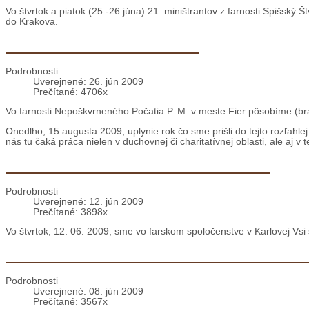
Vo štvrtok a piatok (25.-26.júna) 21. miništrantov z farnosti Spišský Št
do Krakova.
Albánsko: Strecha na kostole
Podrobnosti
Uverejnené: 26. jún 2009
Prečítané: 4706x
Vo farnosti Nepoškvrneného Počatia P. M. v meste Fier pôsobíme (brat
Onedlho, 15 augusta 2009, uplynie rok čo sme prišli do tejto rozľahle
nás tu čaká práca nielen v duchovnej či charitatívnej oblasti, ale aj v t
Bratislava: Slávnosť Božieho Tela a Krvi
Podrobnosti
Uverejnené: 12. jún 2009
Prečítané: 3898x
Vo štvrtok, 12. 06. 2009, sme vo farskom spoločenstve v Karlovej Vsi s
Bratislava: Požehnanie nového štúdia rádia 
Podrobnosti
Uverejnené: 08. jún 2009
Prečítané: 3567x