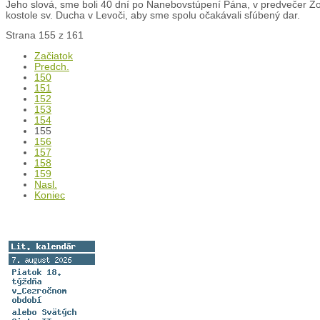
Jeho slová, sme boli 40 dní po Nanebovstúpení Pána, v predvečer Z
kostole sv. Ducha v Levoči, aby sme spolu očakávali sľúbený dar.
Strana 155 z 161
Začiatok
Predch.
150
151
152
153
154
155
156
157
158
159
Nasl.
Koniec
Liturgický kalendár