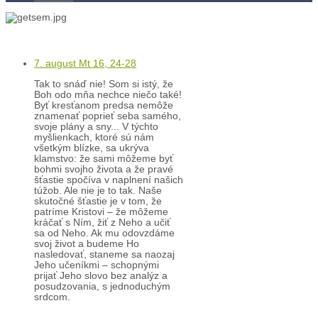
Kľúč k víťazstvám
7. august Mt 16, 24-28
Tak to snáď nie! Som si istý, že
Boh odo mňa nechce niečo také!
Byť kresťanom predsa nemôže
znamenať poprieť seba samého,
svoje plány a sny... V týchto
myšlienkach, ktoré sú nám
všetkým blízke, sa ukrýva
klamstvo: že sami môžeme byť
bohmi svojho života a že pravé
šťastie spočíva v naplnení našich
túžob. Ale nie je to tak. Naše
skutočné šťastie je v tom, že
patríme Kristovi – že môžeme
kráčať s Ním, žiť z Neho a učiť
sa od Neho. Ak mu odovzdáme
svoj život a budeme Ho
nasledovať, staneme sa naozaj
Jeho učeníkmi – schopnými
prijať Jeho slovo bez analýz a
posudzovania, s jednoduchým
srdcom.