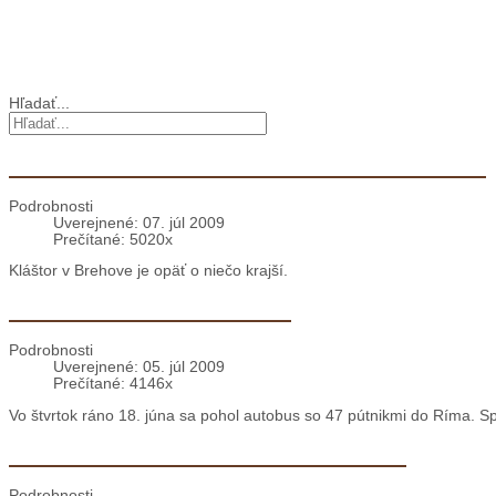
Cirkev vo svete
Vyhľadávanie
Hľadať...
Rekonštrukcia Kláštora v Brehove pokračuje.
Podrobnosti
Uverejnené: 07. júl 2009
Prečítané: 5020x
Kláštor v Brehove je opäť o niečo krajší.
Svätopavlovská farská púť
Podrobnosti
Uverejnené: 05. júl 2009
Prečítané: 4146x
Vo štvrtok ráno 18. júna sa pohol autobus so 47 pútnikmi do Ríma. S
Cesta do Šaštína ako príprava na Rím
Podrobnosti