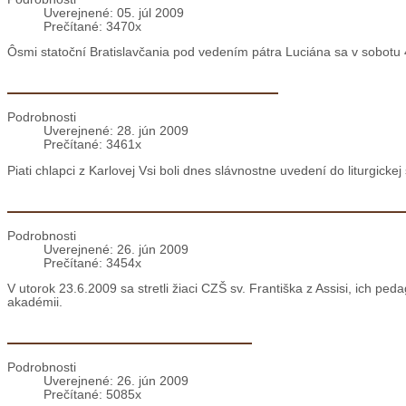
Uverejnené: 05. júl 2009
Prečítané: 3470x
Ôsmi statoční Bratislavčania pod vedením pátra Luciána sa v sobotu 4.
Bratislava: Miništrantské sľuby
Podrobnosti
Uverejnené: 28. jún 2009
Prečítané: 3461x
Piati chlapci z Karlovej Vsi boli dnes slávnostne uvedení do liturgicke
Bratislava: Slávnostná akadémia CZŠ sv. Frant
Podrobnosti
Uverejnené: 26. jún 2009
Prečítané: 3454x
V utorok 23.6.2009 sa stretli žiaci CZŠ sv. Františka z Assisi, ich peda
akadémii.
Spišskí miništranti v Poľsku
Podrobnosti
Uverejnené: 26. jún 2009
Prečítané: 5085x