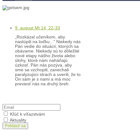
Kontakty
Kľúč k víťazstvám
9. august Mt 14, 22-33
„Rozkázal učeníkom, aby
nastúpili na loďku...“ Niekedy nás
Pán vedie do situácií, ktorých sa
obávame. Niekedy sú to dôležité
nové etapy nášho života alebo
úlohy, ktoré nám naháňajú
úzkosť. Pán nás pozýva, aby
sme sa vzchopili, zanechali
paralyzujúci strach a uverili, že to
On sám je s nami a má moc
previesť nás na druhý breh.
Prihlásiť sa na odber
Kľúč k víťazstvám
Aktuality
Prihlásiť sa