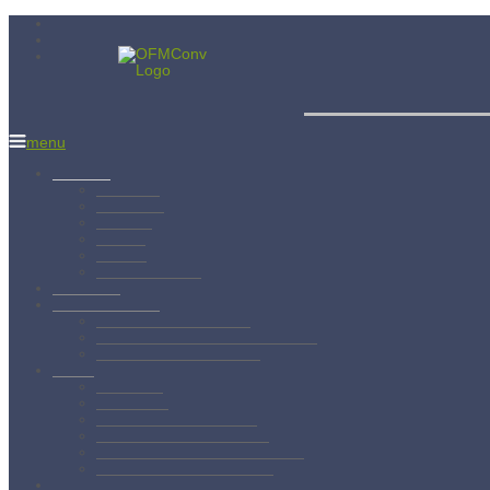
Menší bratia
menu
Aktuality
Albánsko
Bratislava
Juniorát
Brehov
Levoča
Spišský Štvrtok
Povolanie
Svätý František
Životopis sv. Františka
Chronológia života sv. Františka
Testament sv. Františka
O nás
Charizma
Spiritualita
Regula Menších bratov
Dejiny minoritov vo svete
Dejiny minoritov na Slovensku
Rytierstvo Nepoškvrnenej