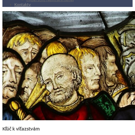
Kontakty
Kľúč k víťazstvám