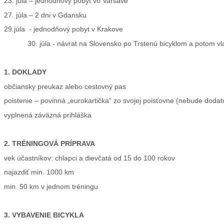
23. júla – jednodňový pobyt vo Varšave
27. júla – 2 dni v Gdansku
29.júla - jednodňový pobyt v Krakove
30. júla - návrat na Slovensko po Trstenú bicyklom a potom v
1. DOKLADY
občiansky preukaz alebo cestovný pas
poistenie – povinná „eurokartička“ zo svojej poisťovne (nebude dodat
vyplnená záväzná prihláška
2. TRÉNINGOVÁ PRÍPRAVA
vek účastníkov: chlapci a dievčatá od 15 do 100 rokov
najazdiť min. 1000 km
min. 50 km v jednom tréningu
3. VYBAVENIE BICYKLA