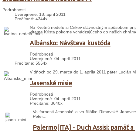
Podrobnosti
Uverejnené: 18. apríl 2011
Prečítané: 4344x
Na Kvetnú nedeľu si Cirkev slávnostným spôsobom prip
vítame Krista pokorne vchádzajúceho do našich chrámov
Albánsko: Návšteva kustóda
Podrobnosti
Uverejnené: 04. apríl 2011
Prečítané: 5554x
V dňoch od 29. marca do 1. apríla 2011 páter Lucián Má
Jasenské misie
Podrobnosti
Uverejnené: 04. apríl 2011
Prečítané: 3640x
Vo farnosti Jesenské a vo filiálke Rimavské Janovce
Peter...
Palermo[ITA] - Duch Assisi: pamäť a