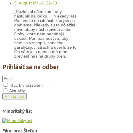
9. august Mt 14, 22-33
„Rozkázal učeníkom, aby
nastúpili na loďku...“ Niekedy nás
Pán vedie do situácií, ktorých sa
obávame. Niekedy sú to dôležité
nové etapy nášho života alebo
úlohy, ktoré nám naháňajú
úzkosť. Pán nás pozýva, aby
sme sa vzchopili, zanechali
paralyzujúci strach a uverili, že to
On sám je s nami a má moc
previesť nás na druhý breh.
Prihlásiť sa na odber
Kľúč k víťazstvám
Aktuality
Prihlásiť sa
Minoritský list
Film: brat Štefan