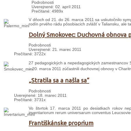
Podrobnosti
Uverejnené: 02. apríl 2011
Prečítané: 4989x
V
dňoch od 21. do 26. marca 2011 sa uskutočnilo sympó
rodín prvého rádu pôsobiacich zvlášť v Taliansku, ale ta
Dolný Smokovec: Duchovná obnova pr
Podrobnosti
Uverejnené: 21. marec 2011
Prečítané: 3722x
27 pedagogických a nepedagogických zamestnancov Str
– 20. marca 2011 zúčastnili duchovnej obnovy v Char
„Stratila sa a našla sa“
Podrobnosti
Uverejnené: 18. marec 2011
Prečítané: 3731x
Vo štvrtok 17. marca 2011 po desiatkach rokov nepr
inventariorum rerum universarum conventus Leucsovien
Františkánske proprium