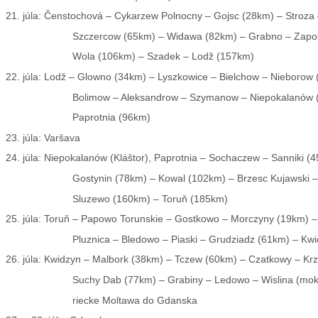
21. júla:
Čenstochová – Cykarzew Polnocny – Gojsc (28km) – Stroza
Szczercow (65km) – Widawa (82km) – Grabno – Zapol
Wola (106km) – Szadek – Lodž (157km)
22. júla:
Lodž – Glowno (34km) – Lyszkowice – Bielchow – Nieborow 
Bolimow – Aleksandrow – Szymanow – Niepokalanów (
Paprotnia (96km)
23. júla:
Varšava
24. júla:
Niepokalanów (Kláštor), Paprotnia – Sochaczew – Sanniki (
Gostynin (78km) – Kowal (102km) – Brzesc Kujawski 
Sluzewo (160km) – Toruň (185km)
25. júla:
Toruň – Papowo Torunskie – Gostkowo – Morczyny (19km) – 
Pluznica – Bledowo – Piaski – Grudziadz (61km) – Kw
26. júla:
Kwidzyn – Malbork (38km) – Tczew (60km) – Czatkowy – Kr
Suchy Dab (77km) – Grabiny – Ledowo – Wislina (mok
riecke Moltawa do Gdanska