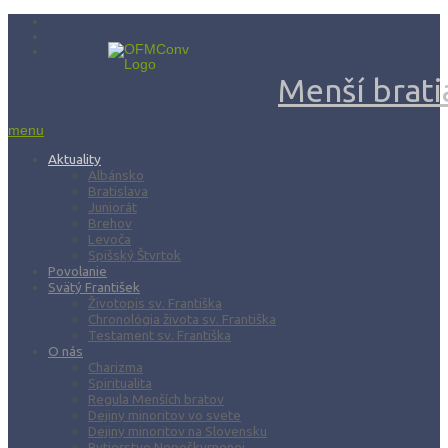
Menší bratia
menu
Aktuality
Albánsko
Bratislava
Juniorát
Brehov
Levoča
Spišský Štvrtok
Povolanie
Svätý František
Životopis sv. Františka
Chronológia života sv. Františka
Testament sv. Františka
O nás
Charizma
Spiritualita
Regula Menších bratov
Dejiny minoritov vo svete
Dejiny minoritov na Slovensku
Rytierstvo Nepoškvrnenej