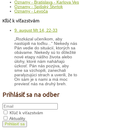
Oznamy - Bratislava - Karlova Ves
Oznamy - Spišský Štvrtok
Oznamy - Levoča
Kľúč k víťazstvám
9. august Mt 14, 22-33
„Rozkázal učeníkom, aby
nastúpili na loďku...“ Niekedy nás
Pán vedie do situácií, ktorých sa
obávame. Niekedy sú to dôležité
nové etapy nášho života alebo
úlohy, ktoré nám naháňajú
úzkosť. Pán nás pozýva, aby
sme sa vzchopili, zanechali
paralyzujúci strach a uverili, že to
On sám je s nami a má moc
previesť nás na druhý breh.
Prihlásiť sa na odber
Kľúč k víťazstvám
Aktuality
Prihlásiť sa