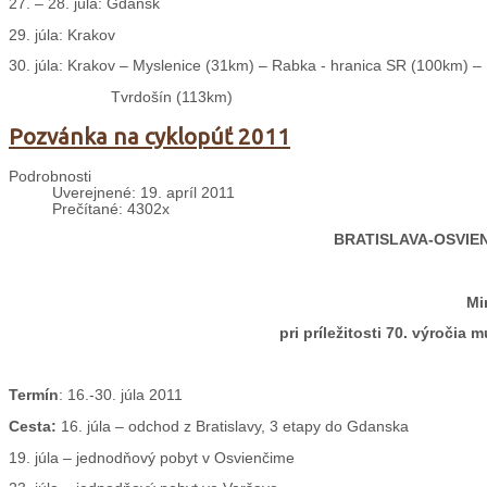
27. – 28. júla:
Gdansk
29. júla:
Krakov
30. júla:
Krakov – Myslenice (31km) – Rabka - hranica SR (100km) –
Tvrdošín (113km)
Pozvánka na cyklopúť 2011
Podrobnosti
Uverejnené: 19. apríl 2011
Prečítané: 4302x
BRATISLAVA-OSVIE
Mi
pri príležitosti 70. výročia
Termín
: 16.-30. júla 2011
Cesta:
16. júla – odchod z Bratislavy, 3 etapy do Gdanska
19. júla – jednodňový pobyt v Osvienčime