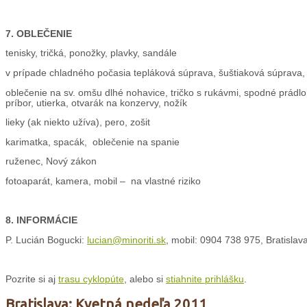
7. OBLEČENIE
tenisky, tričká, ponožky, plavky, sandále
v prípade chladného počasia tepláková súprava, šuštiaková súprava, š
oblečenie na sv. omšu dlhé nohavice, tričko s rukávmi, spodné prádlo
príbor, utierka, otvarák na konzervy, nožík
lieky (ak niekto užíva), pero, zošit
karimatka, spacák, oblečenie na spanie
ruženec, Nový zákon
fotoaparát, kamera, mobil – na vlastné riziko
8. INFORMÁCIE
P. Lucián Bogucki:
lucian@minoriti.sk
, mobil: 0904 738 975, Bratislav
Pozrite si aj
trasu cyklopúte
, alebo si
stiahnite prihlášku
.
Bratislava: Kvetná nedeľa 2011