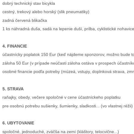
dobrý technický stav bicykla
cestný, trekový alebo horský (slik pneumatiky)
zadná červená blikačka
1 ks náhradná duša, sadá na lepenie duší, prilba, cyklistické nohavice, 
4. FINANCIE
účastnícky poplatok 150 Eur (keď nájdeme sponzorov, možno bude t
záloha 50 Eur (v prípade neúčasti záloha ostáva v prospech účastníko
osobné financie podľa potreby (múzeá, vstupy, doplnková strava, zmrz
5. STRAVA
raňajky, obedy, večere spoločné v cene účastníckeho poplatku
pre osobnú potrebu sušienky, šumienky, sladkosti... (vo vlastnej réžii)
6. UBYTOVANIE
spoločné, jednoduché, zväčša na zemi (kláštory, telocvične...)