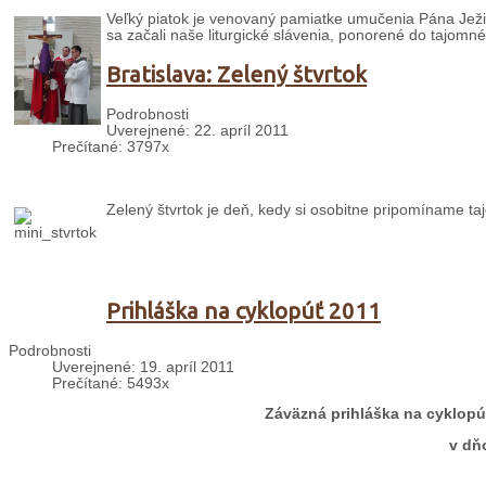
Veľký piatok je venovaný pamiatke umučenia Pána Ježiš
sa začali naše liturgické slávenia, ponorené do tajomné
Bratislava: Zelený štvrtok
Podrobnosti
Uverejnené: 22. apríl 2011
Prečítané: 3797x
Zelený štvrtok je deň, kedy si osobitne pripomíname ta
Prihláška na cyklopúť 2011
Podrobnosti
Uverejnené: 19. apríl 2011
Prečítané: 5493x
Záväzná prihláška na cyklop
v dňo