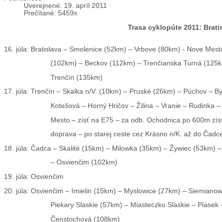
Uverejnené: 19. apríl 2011
Prečítané: 5459x
Trasa cyklopúte 2011: Brat
16. júla:
Bratislava – Smolenice (52km) – Vrbove (80km) - Nove Mes
(102km) – Beckov (112km) – Trenčianska Turná (125
Trenčín (135km)
17. júla:
Trenčín – Skalka n/V. (10km) – Pruské (26km) – Púchov – B
Kotešová – Horný Hričov – Žilina – Vranie – Rudinka 
Mesto – zísť na E75 – za odb. Ochodnica po 600m zísť
doprava – po starej ceste cez Krásno n/K. až do Čadc
18. júla:
Čadca – Skalité (15km) – Milowka (35km) – Žywiec (53km) –
– Osvienčim (102km)
19. júla:
Osvienčim
20. júla:
Osvienčim – Imielin (15km) – Myslowice (27km) – Siemianow
Piekary Slaskie (57km) – Miasteczko Slaskie – Piasek 
Čenstochová (108km)