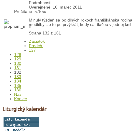
Podrobnosti
Uverejnené: 16. marec 2011
Prečítané: 5755x
Minulý týždeň sa po dlhých rokoch františkánska rodina
modlitby. Je to po prvýkrát, kedy sa tlačou v jednej knihe
Strana 132 z 161
Začiatok
Predch.
127
128
129
130
131
132
133
134
135
136
Nasl.
Koniec
Liturgický kalendár