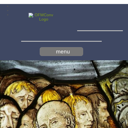
Menší
bratia konventuáli - minoriti
menu