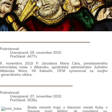
Albánsko: Nominácia pre P. Jaroslava
Podrobnosti
Uverejnené: 09. november 2010
Prečítané: 4477x
8. novembra 2010 P. Jaroslava Mária Cára, predstaveného
minoritskej misie v Albánsku, apoštolský administrátor Južného
Albánska Mons. Hil Kabashi, OFM vymenoval za svojho
generálneho vikára.
Kuba: Nový minoritský kláštor
Podrobnosti
Uverejnené: 07. november 2010
Prečítané: 3535x
Bratia minoriti majú v hlavnom meste Kuby v
Havane nový kláštor. Je zasvätený sv.