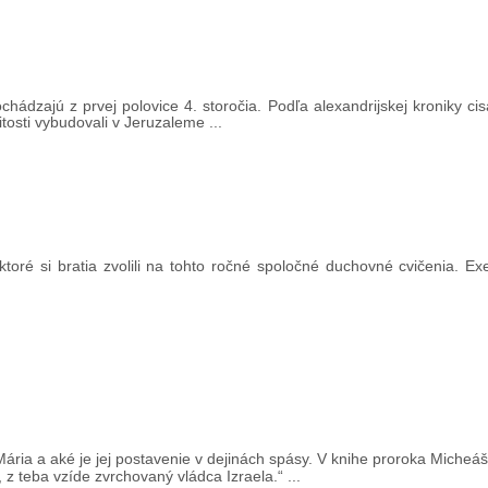
chádzajú z prvej polovice 4. storočia. Podľa alexandrijskej kroniky c
itosti vybudovali v Jeruzaleme ...
toré si bratia zvolili na tohto ročné spoločné duchovné cvičenia. Exe
ria a aké je jej postavenie v dejinách spásy. V knihe proroka Micheáš
z teba vzíde zvrchovaný vládca Izraela.“ ...