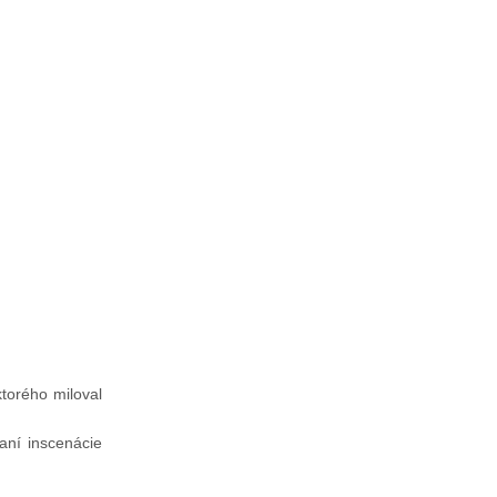
ktorého miloval
vaní inscenácie