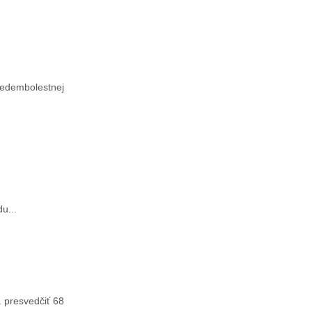
Sedembolestnej
u...
 presvedčiť 68