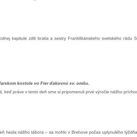
dnej kapitule zišli bratia a sestry Františkánskeho svetského rádu 
farskom kostole vo Fier ďakovnú sv. omšu.
ti, keď práve v tento deň sme si pripomenuli prvé výročie nášho príchod
veň hesla nášho tábora – sa mohlo v Brehove počas uplynulého týždňa