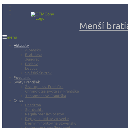
Menší bratia
menu
Aktuality
Albánsko
Bratislava
Juniorát
Brehov
Levoča
Spišský Štvrtok
Povolanie
Svätý František
Životopis sv. Františka
Chronológia života sv. Františka
Testament sv. Františka
O nás
Charizma
Spiritualita
Regula Menších bratov
Dejiny minoritov vo svete
Dejiny minoritov na Slovensku
Rytierstvo Nepoškvrnenej