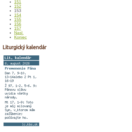
151
152
153
154
155
156
157
Nasl.
Koniec
Liturgický kalendár