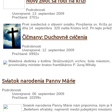
Nový život sa rodí na kríži
Podrobnosti
Uverejnené: 13. september 2009
Prečítané: 3701x
Prvé svedectvá o slávení sviatku Povýšenia sv. Kríža po
dňa 14. septembra 320 našla Kristov kríž. Pri tejto prílež
Čičmany: Duchovné cvičenia
Podrobnosti
Uverejnené: 12. september 2009
Prečítané: 6992x
Malebná dedinka v kotline Strážovských vrchov, bola miestom, k
provinciálny minister bratov františkánov P. Juraj Mihály.
Sviatok narodenia Panny Márie
Podrobnosti
Uverejnené: 06. september 2009
Prečítané: 10299x
Sviatok narodenia Panny Márie nám pripomína, kým je Má
„Betlehem efratský, najmenší medzi judejskými mestami, 