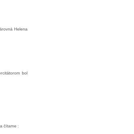
isárovná Helena
rcitátorom bol
a čítame :