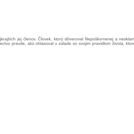
jkrajších jej členov. Človek, ktorý dôveroval Nepoškvrnenej a neskla
ctvo pravde, akú ohlasoval v súlade so svojim pravidlom života, ktor