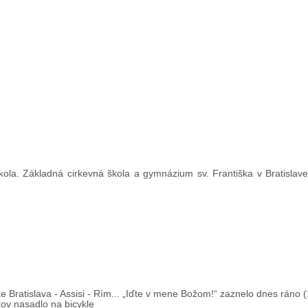
ola. Základná cirkevná škola a gymnázium sv. Františka v Bratislave 
e Bratislava - Assisi - Rím... „Iďte v mene Božom!“ zaznelo dnes ráno (
kov nasadlo na bicykle