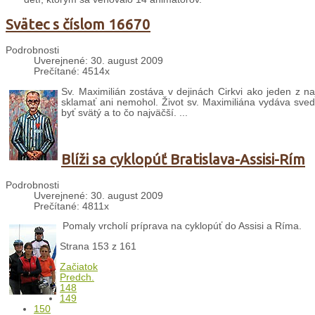
Svätec s číslom 16670
Podrobnosti
Uverejnené: 30. august 2009
Prečítané: 4514x
Sv. Maximilián zostáva v dejinách Cirkvi ako jeden z na
sklamať ani nemohol. Život sv. Maximiliána vydáva svede
byť svätý a to čo najväčší. ...
Blíži sa cyklopúť Bratislava-Assisi-Rím
Podrobnosti
Uverejnené: 30. august 2009
Prečítané: 4811x
Pomaly vrcholí príprava na cyklopúť do Assisi a Ríma.
Strana 153 z 161
Začiatok
Predch.
148
149
150