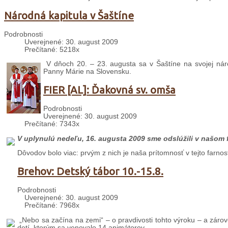
Národná kapitula v Šaštíne
Podrobnosti
Uverejnené: 30. august 2009
Prečítané: 5218x
V dňoch 20. – 23. augusta sa v Šaštíne na svojej náro
Panny Márie na Slovensku.
FIER [AL]: Ďakovná sv. omša
Podrobnosti
Uverejnené: 30. august 2009
Prečítané: 7343x
V uplynulú nedeľu, 16. augusta 2009 sme odslúžili v našom 
Dôvodov bolo viac: prvým z nich je naša prítomnosť v tejto farnos
Brehov: Detský tábor 10.-15.8.
Podrobnosti
Uverejnené: 30. august 2009
Prečítané: 7968x
„Nebo sa začína na zemi“ – o pravdivosti tohto výroku – a záro
detí, ktorým sa venovalo 14 animátorov.