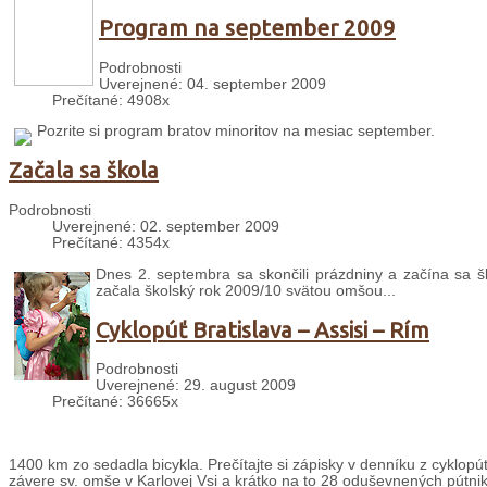
Program na september 2009
Podrobnosti
Uverejnené: 04. september 2009
Prečítané: 4908x
Pozrite si program bratov minoritov na mesiac september.
Začala sa škola
Podrobnosti
Uverejnené: 02. september 2009
Prečítané: 4354x
Dnes 2. septembra sa skončili prázdniny a začína sa šk
začala školský rok 2009/10 svätou omšou...
Cyklopúť Bratislava – Assisi – Rím
Podrobnosti
Uverejnené: 29. august 2009
Prečítané: 36665x
1400 km zo sedadla bicykla. Prečítajte si zápisky v denníku z cyklopút
závere sv. omše v Karlovej Vsi a krátko na to 28 oduševnených pútni