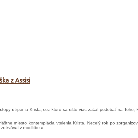
ka z Assisi
 stopy utrpenia Krista, cez ktoré sa ešte viac začal podobať na Toho, 
vláštne miesto kontemplácia vtelenia Krista. Necelý rok po zorganizo
zotrvával v modlitbe a...