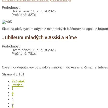
Podrobnosti
Uverejnené: 11. august 2025
Prečítané: 827x
Skupina aktívnych mladých z minoritských kláštorov sa spolu s bratom 
Jubileum mladých v Assisi a Ríme
Podrobnosti
Uverejnené: 11. august 2025
Prečítané: 781x
Okrem cyklopútnikov putovalo s minoritmi do Assisi a Ríma na Jubileu
Strana 4 z 161
Začiatok
Predch.
1
2
3
4
5
6