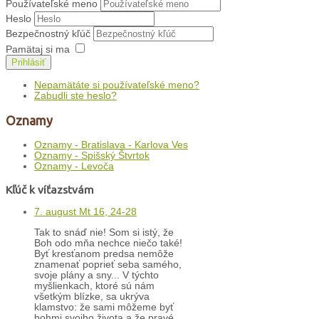
Používateľské meno
Heslo
Bezpečnostný kľúč
Pamätaj si ma
Prihlásiť
Nepamätáte si používateľské meno?
Zabudli ste heslo?
Oznamy
Oznamy - Bratislava - Karlova Ves
Oznamy - Spišský Štvrtok
Oznamy - Levoča
Kľúč k víťazstvám
7. august Mt 16, 24-28
Tak to snáď nie! Som si istý, že
Boh odo mňa nechce niečo také!
Byť kresťanom predsa nemôže
znamenať poprieť seba samého,
svoje plány a sny... V týchto
myšlienkach, ktoré sú nám
všetkým blízke, sa ukrýva
klamstvo: že sami môžeme byť
bohmi svojho života a že pravé