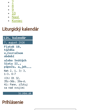
7
8
9
10
Nasl.
Koniec
Liturgický kalendár
Prihlásenie