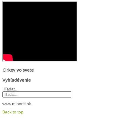
Cirkev vo svete
Vyhľadávanie
Hľadať...
www.minoriti.sk
Back to top