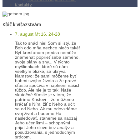
Kontakty
Kľúč k víťazstvám
7. august Mt 16, 24-28
Tak to snáď nie! Som si istý, že
Boh odo mňa nechce niečo také!
Byť kresťanom predsa nemôže
znamenať poprieť seba samého,
svoje plány a sny... V týchto
myšlienkach, ktoré sú nám
všetkým blízke, sa ukrýva
klamstvo: že sami môžeme byť
bohmi svojho života a že pravé
šťastie spočíva v naplnení našich
túžob. Ale nie je to tak. Naše
skutočné šťastie je v tom, že
patríme Kristovi – že môžeme
kráčať s Ním, žiť z Neho a učiť
sa od Neho. Ak mu odovzdáme
svoj život a budeme Ho
nasledovať, staneme sa naozaj
Jeho učeníkmi – schopnými
prijať Jeho slovo bez analýz a
posudzovania, s jednoduchým
srdcom.