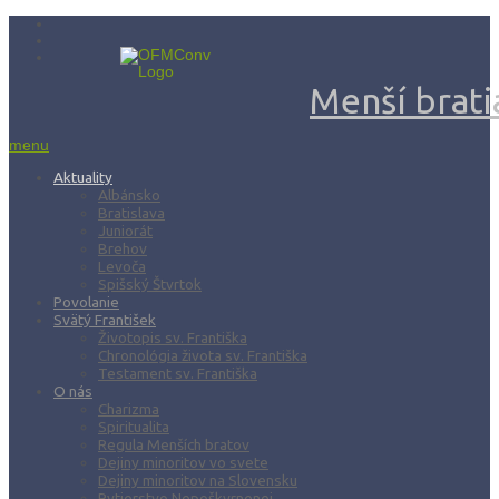
Menší bratia
menu
Aktuality
Albánsko
Bratislava
Juniorát
Brehov
Levoča
Spišský Štvrtok
Povolanie
Svätý František
Životopis sv. Františka
Chronológia života sv. Františka
Testament sv. Františka
O nás
Charizma
Spiritualita
Regula Menších bratov
Dejiny minoritov vo svete
Dejiny minoritov na Slovensku
Rytierstvo Nepoškvrnenej