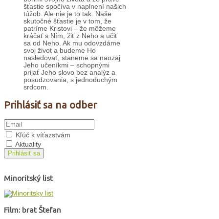
šťastie spočíva v naplnení našich
túžob. Ale nie je to tak. Naše
skutočné šťastie je v tom, že
patríme Kristovi – že môžeme
kráčať s Ním, žiť z Neho a učiť
sa od Neho. Ak mu odovzdáme
svoj život a budeme Ho
nasledovať, staneme sa naozaj
Jeho učeníkmi – schopnými
prijať Jeho slovo bez analýz a
posudzovania, s jednoduchým
srdcom.
Prihlásiť sa na odber
Kľúč k víťazstvám
Aktuality
Prihlásiť sa
Minoritský list
Film: brat Štefan