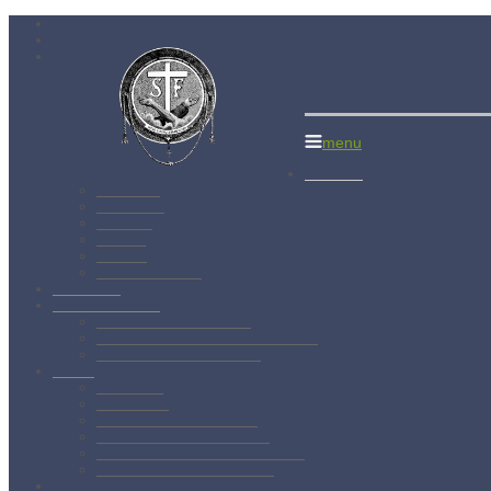
Menší bratia
menu
Aktuality
Albánsko
Bratislava
Juniorát
Brehov
Levoča
Spišský Štvrtok
Povolanie
Svätý František
Životopis sv. Františka
Chronológia života sv. Františka
Testament sv. Františka
O nás
Charizma
Spiritualita
Regula Menších bratov
Dejiny minoritov vo svete
Dejiny minoritov na Slovensku
Rytierstvo Nepoškvrnenej