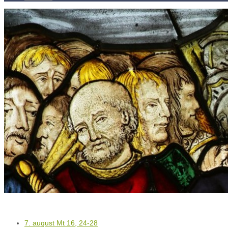
Kontakty
Kľúč k víťazstvám