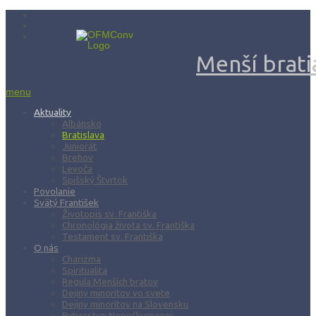
Menší bratia
menu
Aktuality
Albánsko
Bratislava
Juniorát
Brehov
Levoča
Spišský Štvrtok
Povolanie
Svätý František
Životopis sv. Františka
Chronológia života sv. Františka
Testament sv. Františka
O nás
Charizma
Spiritualita
Regula Menších bratov
Dejiny minoritov vo svete
Dejiny minoritov na Slovensku
Rytierstvo Nepoškvrnenej