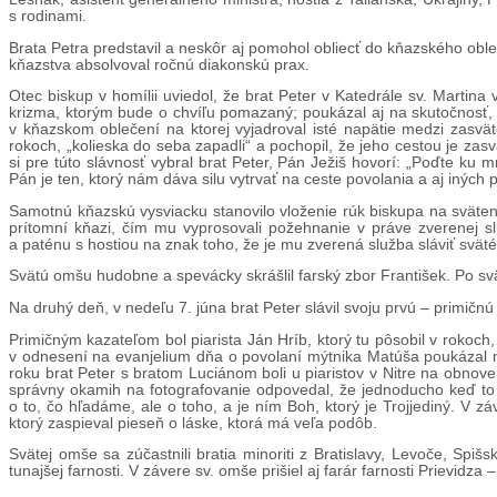
s rodinami.
Brata Petra predstavil a neskôr aj pomohol obliecť do kňazského oble
kňazstva absolvoval ročnú diakonskú prax.
Otec biskup v homílii uviedol, že brat Peter v Katedrále sv. Martina
krizma, ktorým bude o chvíľu pomazaný; poukázal aj na skutočnosť, že
v kňazskom oblečení na ktorej vyjadroval isté napätie medzi zasvät
rokoch, „kolieska do seba zapadli“ a pochopil, že jeho cestou je zasv
si pre túto slávnosť vybral brat Peter, Pán Ježiš hovorí: „Poďte ku 
Pán je ten, ktorý nám dáva silu vytrvať na ceste povolania a aj iných
Samotnú kňazskú vysviacku stanovilo vloženie rúk biskupa na svätenc
prítomní kňazi, čím mu vyprosovali požehnanie v práve zverenej 
a paténu s hostiou na znak toho, že je mu zverená služba sláviť svät
Svätú omšu hudobne a spevácky skrášlil farský zbor František. Po svä
Na druhý deň, v nedeľu 7. júna brat Peter slávil svoju prvú – primičnú 
Primičným kazateľom bol piarista Ján Hríb, ktorý tu pôsobil v rokoch
v odnesení na evanjelium dňa o povolaní mýtnika Matúša poukázal na 
roku brat Peter s bratom Luciánom boli u piaristov v Nitre na obnove ľ
správny okamih na fotografovanie odpovedal, že jednoducho keď to p
o to, čo hľadáme, ale o toho, a je ním Boh, ktorý je Trojjediný. V 
ktorý zaspieval pieseň o láske, ktorá má veľa podôb.
Svätej omše sa zúčastnili bratia minoriti z Bratislavy, Levoče, Spišsk
tunajšej farnosti. V závere sv. omše prišiel aj farár farnosti Prievidz