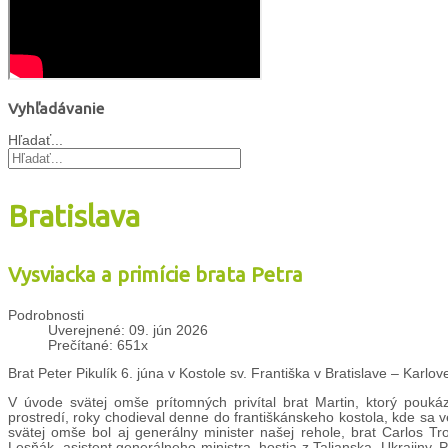
Vyhľadávanie
Hľadať...
Bratislava
Vysviacka a primície brata Petra
Podrobnosti
Uverejnené: 09. jún 2026
Prečítané: 651x
Brat Peter Pikulík 6. júna v Kostole sv. Františka v Bratislave – Karlo
V úvode svätej omše prítomných privítal brat Martin, ktorý poukáza
prostredí, roky chodieval denne do františkánskeho kostola, kde sa 
svätej omše bol aj generálny minister našej rehole, brat Carlos Tro
Lesňák, asistent generálneho ministra, hostia z Talianska, Ukrajiny, P