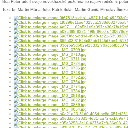
Brat Peter udelil svoje novokňazské požehnanie najprv rodičom, p
Text: br. Martin Mária; foto: Patrik Solár, Martin Guniš, Miroslav Šimko