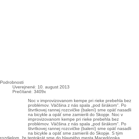
Cyklopúť: Solún (3.)
Podrobnosti
Uverejnené: 10. august 2013
Prečítané: 3409x
Noc v improvizovanom kempe pri rieke prebehla bez
problémov. Väčšina z nás spala „pod širákom“. Po
štvrtkovej rannej rozcvičke (balení) sme opäť nasadli
na bicykle a opäť sme zamierili do Skopje. Noc v
improvizovanom kempe pri rieke prebehla bez
problémov. Väčšina z nás spala „pod širákom“. Po
štvrtkovej rannej rozcvičke (balení) sme opäť nasadli
na bicykle a opäť sme zamierili do Skopje. S tým