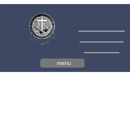
Menší
bratia
konventuáli - minoriti
menu