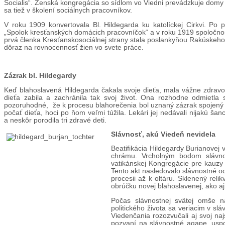
Socialis“. Ženská kongregácia so sídlom vo Viedni prevádzkuje domy
sa tiež v školení sociálnych pracovníkov.
V roku 1909 konvertovala Bl. Hildegarda ku katolíckej Cirkvi. Po 
„Spolok kresťanských domácich pracovníčok“ a v roku 1919 spoločnosť
prvá členka Kresťanskosociálnej strany stala poslankyňou Rakúskeho
dôraz na rovnocennosť žien vo svete práce.
Zázrak bl. Hildegardy
Keď blahoslavená Hildegarda čakala svoje dieťa, mala vážne zdravot
dieťa zabila a zachránila tak svoj život. Ona rozhodne odmietla
pozoruhodné, že k procesu blahorečenia bol uznaný zázrak spojený
počať dieťa, hoci po ňom veľmi túžila. Lekári jej nedávali nijakú š
a neskôr porodila tri zdravé deti.
Slávnosť, akú Viedeň nevidela
Beatifikácia Hildegardy Burianovej
chrámu. Vrcholným bodom slávnos
vatikánskej Kongregácie pre kauzy s
Tento akt nasledovalo slávnostné odh
procesii až k oltáru. Sklenený rel
obrúčku novej blahoslavenej, ako aj 
Počas slávnostnej svätej omše na
politického života sa veriacim v sl
Viedenčania rozozvučali aj svoj najs
pozvaní na slávnostné agape, usp