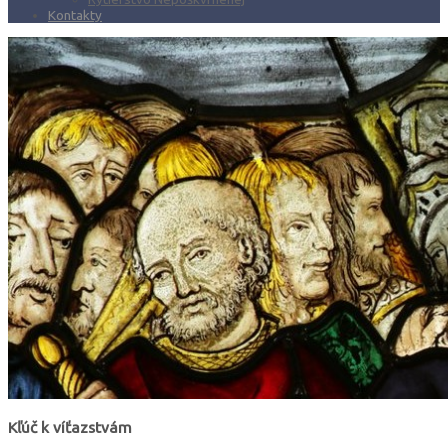
Kontakty
Kľúč k víťazstvám