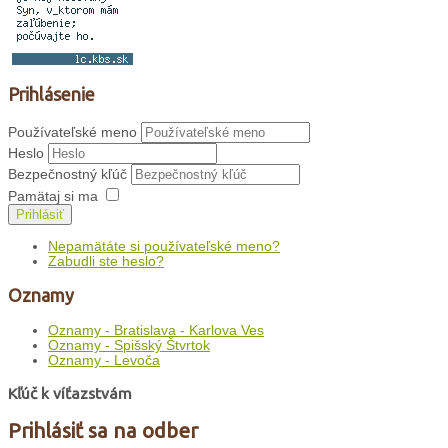
Prihlásenie
Používateľské meno
Heslo
Bezpečnostný kľúč
Pamätaj si ma
Prihlásiť
Nepamätáte si používateľské meno?
Zabudli ste heslo?
Oznamy
Oznamy - Bratislava - Karlova Ves
Oznamy - Spišský Štvrtok
Oznamy - Levoča
Kľúč k víťazstvám
Prihlásiť sa na odber