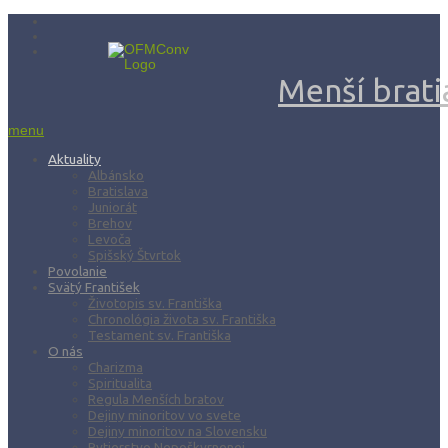
Menší bratia
menu
Aktuality
Albánsko
Bratislava
Juniorát
Brehov
Levoča
Spišský Štvrtok
Povolanie
Svätý František
Životopis sv. Františka
Chronológia života sv. Františka
Testament sv. Františka
O nás
Charizma
Spiritualita
Regula Menších bratov
Dejiny minoritov vo svete
Dejiny minoritov na Slovensku
Rytierstvo Nepoškvrnenej