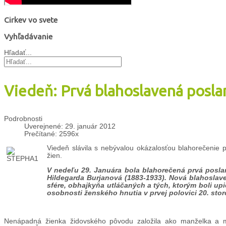
Cirkev vo svete
Vyhľadávanie
Hľadať...
Viedeň: Prvá blahoslavená posl
Podrobnosti
Uverejnené: 29. január 2012
Prečítané: 2596x
Viedeň slávila s nebývalou okázalosťou blahorečenie 
žien.
V nedeľu 29. Januára bola blahorečená prvá posla
Hildegarda Burjanová (1883-1933). Nová blahoslav
sfére, obhajkyňa utláčaných a tých, ktorým boli upie
osobnosti ženského hnutia v prvej polovici 20. stor
Nenápadná žienka židovského pôvodu založila ako manželka a m