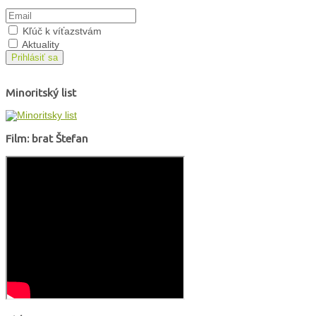
Kľúč k víťazstvám
Aktuality
Prihlásiť sa
Minoritský list
Film: brat Štefan