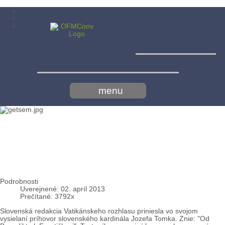
Menší
bratia konventuáli - minoriti
menu
Jozef Tomko: Od Benedikta k
Františkovi
Podrobnosti
Uverejnené: 02. apríl 2013
Prečítané: 3792x
Slovenská redakcia Vatikánskeho rozhlasu priniesla vo svojom
vysielaní príhovor slovenského kardinála Jozefa Tomka. Znie: "Od