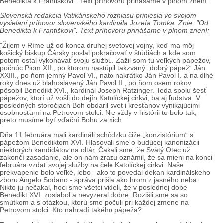
Benedikta k Františkovi". Text príhovoru prinášame v plnom znení.
Slovenská redakcia Vatikánskeho rozhlasu priniesla vo svojom
vysielaní príhovor slovenského kardinála Jozefa Tomka. Znie: "Od
Benedikta k Františkovi". Text príhovoru prinášame v plnom znení:
"Žijem v Ríme už od konca druhej svetovej vojny, keď ma môj
košický biskup Čársky poslal pokračovať v štúdiách a kde som
potom ostal vykonávať svoju službu. Zažil som tu veľkých pápežov,
počnúc Piom XII., po ktorom nastúpil takzvaný „dobrý pápež“ Ján
XXIII., po ňom jemný Pavol VI., nato nakrátko Ján Pavol I. a na dlhé
roky dnes už blahoslavený Ján Pavol II., po ňom osem rokov
pôsobil Benedikt XVI., kardinál Joseph Ratzinger. Teda spolu šesť
pápežov, ktorí už vošli do dejín Katolíckej cirkvi, ba aj ľudstva. V
posledných storočiach Boh obdaril svet i kresťanov vynikajúcimi
osobnosťami na Petrovom stolci. Nie vždy v histórii to bolo tak,
preto musíme byť vďační Bohu za nich.
Dňa 11.februára mali kardináli schôdzku čiže „konzistórium“ s
pápežom Benediktom XVI. Hlasovali sme o budúcej kanonizácii
niektorých kandidátov na oltár. Čakali sme, že Svätý Otec už
zakončí zasadanie, ale on nám zrazu oznámil, že sa mieni na konci
februára vzdať svojej služby na čele Katolíckej cirkvi. Naše
prekvapenie bolo veľké, lebo –ako to povedal dekan kardinálskeho
zboru Angelo Sodano - správa prišla ako hrom z jasného neba.
Nikto ju nečakal, hoci sme všetci videli, že v poslednej dobe
Benedikt XVI. zoslabol a nevyzeral dobre. Rozišli sme sa so
smútkom a s otázkou, ktorú sme počuli pri každej zmene na
Petrovom stolci: Kto nahradí takého pápeža?