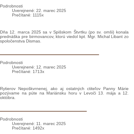
Podrobnosti
Uverejnené: 22. marec 2025
Prečítané: 1115x
Dňa 12. marca 2025 sa v Spišskom Štvrtku (po sv. omši) konala
prednáška pre birmovancov, ktorú viedol kpt. Mgr. Michal Libant zo
spoločenstva Dismas.
Pozvánka: Púte rytierov do Levoče
Podrobnosti
Uverejnené: 12. marec 2025
Prečítané: 1713x
Rytierov Nepoškvrnenej, ako aj ostatných ctiteľov Panny Márie
pozývame na púte na Mariánsku horu v Levoči 13. mája a 12.
októbra.
Pozvánka: Miništrantský tábor
Podrobnosti
Uverejnené: 11. marec 2025
Prečítané: 1492x