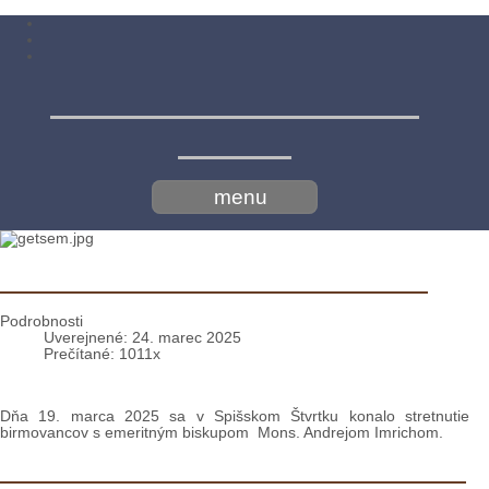
Menší bratia konventuáli -
minoriti
menu
Stretnutie o. bp. Andreja s birmovancami
Podrobnosti
Uverejnené: 24. marec 2025
Prečítané: 1011x
Dňa 19. marca 2025 sa v Spišskom Štvrtku konalo stretnutie
birmovancov s emeritným biskupom Mons. Andrejom Imrichom.
Prednáška pre birmovancov: Z tmy do svetla