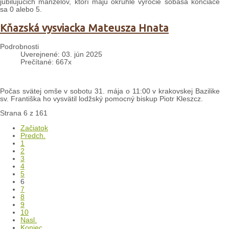
jubilujúcich manželov, ktorí majú okrúhle výročie sobáša končiace
sa 0 alebo 5.
Kňazská vysviacka Mateusza Hnata
Podrobnosti
Uverejnené: 03. jún 2025
Prečítané: 667x
Počas svätej omše v sobotu 31. mája o 11:00 v krakovskej Bazilike
sv. Františka ho vysvätil lodžský pomocný biskup Piotr Kleszcz.
Strana 6 z 161
Začiatok
Predch.
1
2
3
4
5
6
7
8
9
10
Nasl.
Koniec