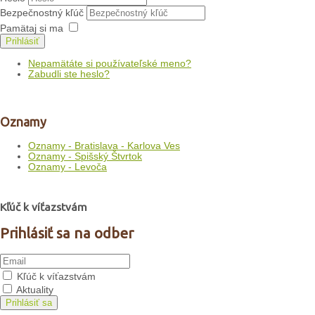
Bezpečnostný kľúč
Pamätaj si ma
Prihlásiť
Nepamätáte si používateľské meno?
Zabudli ste heslo?
Oznamy
Oznamy - Bratislava - Karlova Ves
Oznamy - Spišský Štvrtok
Oznamy - Levoča
Kľúč k víťazstvám
Prihlásiť sa na odber
Kľúč k víťazstvám
Aktuality
Prihlásiť sa