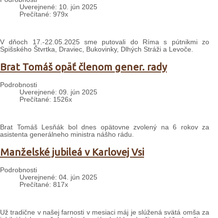
Uverejnené: 10. jún 2025
Prečítané: 979x
V dňoch 17.-22.05.2025 sme putovali do Ríma s pútnikmi zo
Spišského Štvrtka, Draviec, Bukovinky, Dlhých Stráži a Levoče.
Brat Tomáš opäť členom gener. rady
Podrobnosti
Uverejnené: 09. jún 2025
Prečítané: 1526x
Brat Tomáš Lesňák bol dnes opätovne zvolený na 6 rokov za
asistenta generálneho ministra nášho rádu.
Manželské jubileá v Karlovej Vsi
Podrobnosti
Uverejnené: 04. jún 2025
Prečítané: 817x
Už tradične v našej farnosti v mesiaci máj je slúžená svätá omša za