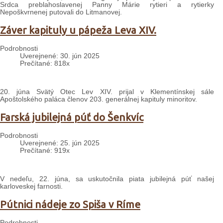
Srdca preblahoslavenej Panny Márie rytieri a rytierky
Nepoškvrnenej putovali do Litmanovej.
Záver kapituly u pápeža Leva XIV.
Podrobnosti
Uverejnené: 30. jún 2025
Prečítané: 818x
20. júna Svätý Otec Lev XIV. prijal v Klementínskej sále
Apoštolského paláca členov 203. generálnej kapituly minoritov.
Farská jubilejná púť do Šenkvíc
Podrobnosti
Uverejnené: 25. jún 2025
Prečítané: 919x
V nedeľu, 22. júna, sa uskutočnila piata jubilejná púť našej
karloveskej farnosti.
Pútnici nádeje zo Spiša v Ríme
Podrobnosti