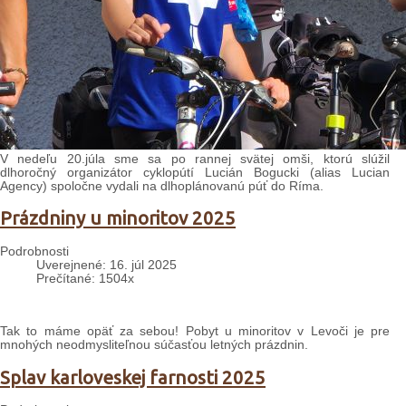
V nedeľu 20.júla sme sa po rannej svätej omši, ktorú slúžil
dlhoročný organizátor cyklopútí Lucián Bogucki (alias Lucian
Agency) spoločne vydali na dlhoplánovanú púť do Ríma.
Prázdniny u minoritov 2025
Podrobnosti
Uverejnené: 16. júl 2025
Prečítané: 1504x
Tak to máme opäť za sebou! Pobyt u minoritov v Levoči je pre
mnohých neodmysliteľnou súčasťou letných prázdnin.
Splav karloveskej farnosti 2025