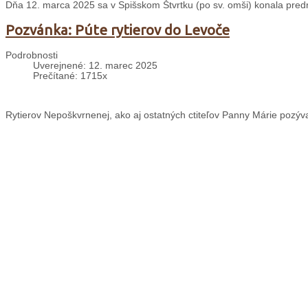
Dňa 12. marca 2025 sa v Spišskom Štvrtku (po sv. omši) konala predn
Pozvánka: Púte rytierov do Levoče
Podrobnosti
Uverejnené: 12. marec 2025
Prečítané: 1715x
Rytierov Nepoškvrnenej, ako aj ostatných ctiteľov Panny Márie pozýv
Pozvánka: Miništrantský tábor
Podrobnosti
Uverejnené: 11. marec 2025
Prečítané: 1494x
Miništrantov vo veku 8 - 15 r. pozývame v dňoch 11. - 16. augusta na
Pozvánka: Prázdniny u minoritov
Podrobnosti
Uverejnené: 10. marec 2025
Prečítané: 1175x