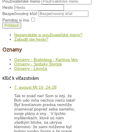
Používateľské meno
Heslo
Bezpečnostný kľúč
Pamätaj si ma
Prihlásiť
Nepamätáte si používateľské meno?
Zabudli ste heslo?
Oznamy
Oznamy - Bratislava - Karlova Ves
Oznamy - Spišský Štvrtok
Oznamy - Levoča
Kľúč k víťazstvám
7. august Mt 16, 24-28
Tak to snáď nie! Som si istý, že
Boh odo mňa nechce niečo také!
Byť kresťanom predsa nemôže
znamenať poprieť seba samého,
svoje plány a sny... V týchto
myšlienkach, ktoré sú nám
všetkým blízke, sa ukrýva
klamstvo: že sami môžeme byť
bohmi svojho života a že pravé