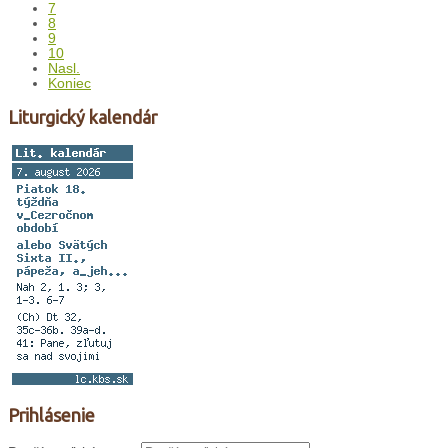
7
8
9
10
Nasl.
Koniec
Liturgický kalendár
Prihlásenie