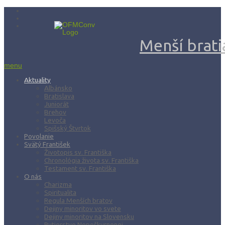
Menší bratia
menu
Aktuality
Albánsko
Bratislava
Juniorát
Brehov
Levoča
Spišský Štvrtok
Povolanie
Svätý František
Životopis sv. Františka
Chronológia života sv. Františka
Testament sv. Františka
O nás
Charizma
Spiritualita
Regula Menších bratov
Dejiny minoritov vo svete
Dejiny minoritov na Slovensku
Rytierstvo Nepoškvrnenej