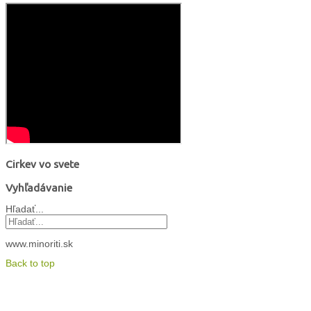
Cirkev vo svete
Vyhľadávanie
Hľadať...
www.minoriti.sk
Back to top