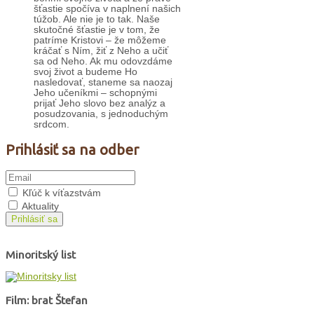
šťastie spočíva v naplnení našich
túžob. Ale nie je to tak. Naše
skutočné šťastie je v tom, že
patríme Kristovi – že môžeme
kráčať s Ním, žiť z Neho a učiť
sa od Neho. Ak mu odovzdáme
svoj život a budeme Ho
nasledovať, staneme sa naozaj
Jeho učeníkmi – schopnými
prijať Jeho slovo bez analýz a
posudzovania, s jednoduchým
srdcom.
Prihlásiť sa na odber
Kľúč k víťazstvám
Aktuality
Prihlásiť sa
Minoritský list
Film: brat Štefan