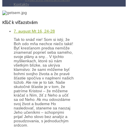
Kontakty
Kľúč k víťazstvám
7. august Mt 16, 24-28
Tak to snáď nie! Som si istý, že
Boh odo mňa nechce niečo také!
Byť kresťanom predsa nemôže
znamenať poprieť seba samého,
svoje plány a sny... V týchto
myšlienkach, ktoré sú nám
všetkým blízke, sa ukrýva
klamstvo: že sami môžeme byť
bohmi svojho života a že pravé
šťastie spočíva v naplnení našich
túžob. Ale nie je to tak. Naše
skutočné šťastie je v tom, že
patríme Kristovi – že môžeme
kráčať s Ním, žiť z Neho a učiť
sa od Neho. Ak mu odovzdáme
svoj život a budeme Ho
nasledovať, staneme sa naozaj
Jeho učeníkmi – schopnými
prijať Jeho slovo bez analýz a
posudzovania, s jednoduchým
srdcom.