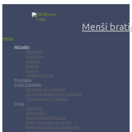
Menší bratia
menu
Aktuality
Albánsko
Bratislava
Juniorát
Brehov
Levoča
Spišský Štvrtok
Povolanie
Svätý František
Životopis sv. Františka
Chronológia života sv. Františka
Testament sv. Františka
O nás
Charizma
Spiritualita
Regula Menších bratov
Dejiny minoritov vo svete
Dejiny minoritov na Slovensku
Rytierstvo Nepoškvrnenej