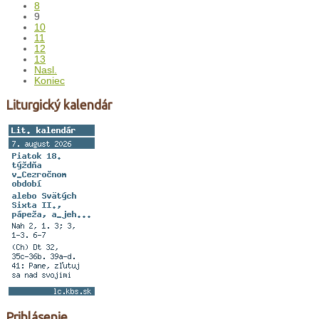
8
9
10
11
12
13
Nasl.
Koniec
Liturgický kalendár
Prihlásenie