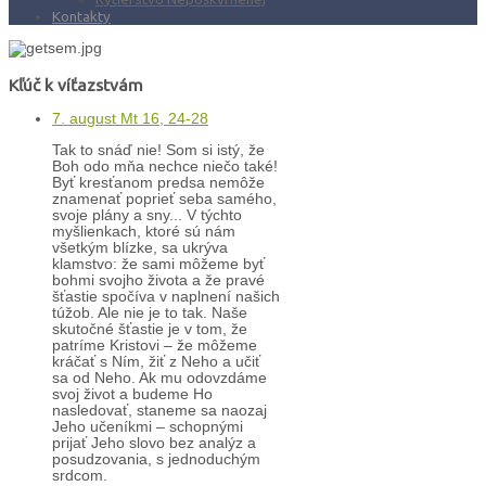
Kontakty
Kľúč k víťazstvám
7. august Mt 16, 24-28
Tak to snáď nie! Som si istý, že
Boh odo mňa nechce niečo také!
Byť kresťanom predsa nemôže
znamenať poprieť seba samého,
svoje plány a sny... V týchto
myšlienkach, ktoré sú nám
všetkým blízke, sa ukrýva
klamstvo: že sami môžeme byť
bohmi svojho života a že pravé
šťastie spočíva v naplnení našich
túžob. Ale nie je to tak. Naše
skutočné šťastie je v tom, že
patríme Kristovi – že môžeme
kráčať s Ním, žiť z Neho a učiť
sa od Neho. Ak mu odovzdáme
svoj život a budeme Ho
nasledovať, staneme sa naozaj
Jeho učeníkmi – schopnými
prijať Jeho slovo bez analýz a
posudzovania, s jednoduchým
srdcom.