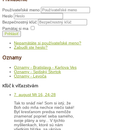
Používateľské meno
Heslo
Bezpečnostný kľúč
Pamätaj si ma
Prihlásiť
Nepamätáte si používateľské meno?
Zabudli ste heslo?
Oznamy
Oznamy - Bratislava - Karlova Ves
Oznamy - Spišský Štvrtok
Oznamy - Levoča
Kľúč k víťazstvám
7. august Mt 16, 24-28
Tak to snáď nie! Som si istý, že
Boh odo mňa nechce niečo také!
Byť kresťanom predsa nemôže
znamenať poprieť seba samého,
svoje plány a sny... V týchto
myšlienkach, ktoré sú nám
všetkým blízke, sa ukrýva