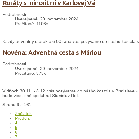
Roráty s minoritmi v Karlovej Vsi
Podrobnosti
Uverejnené: 20. november 2024
Prečítané: 1106x
Každý adventný utorok o 6:00 ráno vás pozývame do nášho kostola sv. 
Novéna: Adventná cesta s Máriou
Podrobnosti
Uverejnené: 20. november 2024
Prečítané: 878x
V dňoch 30.11. - 8.12. vás pozývame do nášho kostola v Bratislave 
bude viesť náš spolubrat Stanislav Rok.
Strana 9 z 161
Začiatok
Predch.
4
5
6
7