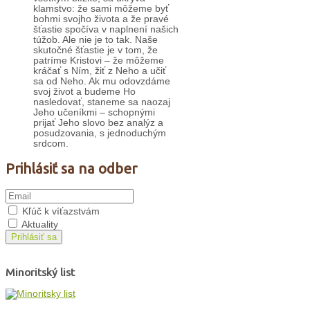
klamstvo: že sami môžeme byť
bohmi svojho života a že pravé
šťastie spočíva v naplnení našich
túžob. Ale nie je to tak. Naše
skutočné šťastie je v tom, že
patríme Kristovi – že môžeme
kráčať s Ním, žiť z Neho a učiť
sa od Neho. Ak mu odovzdáme
svoj život a budeme Ho
nasledovať, staneme sa naozaj
Jeho učeníkmi – schopnými
prijať Jeho slovo bez analýz a
posudzovania, s jednoduchým
srdcom.
Prihlásiť sa na odber
Kľúč k víťazstvám
Aktuality
Prihlásiť sa
Minoritský list