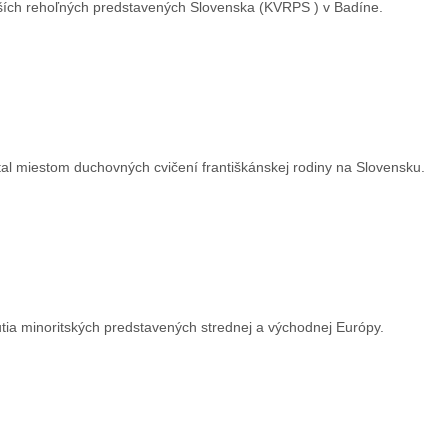
yšších rehoľných predstavených Slovenska (KVRPS ) v Badíne.
tal miestom duchovných cvičení františkánskej rodiny na Slovensku.
tia minoritských predstavených strednej a východnej Európy.