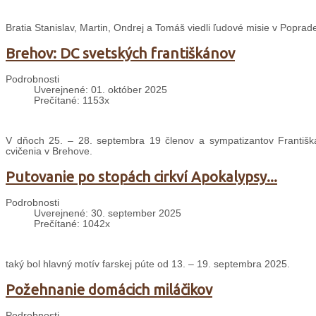
Bratia Stanislav, Martin, Ondrej a Tomáš viedli ľudové misie v Poprade
Brehov: DC svetských františkánov
Podrobnosti
Uverejnené: 01. október 2025
Prečítané: 1153x
V dňoch 25. – 28. septembra 19 členov a sympatizantov Františ
cvičenia v Brehove.
Putovanie po stopách cirkví Apokalypsy...
Podrobnosti
Uverejnené: 30. september 2025
Prečítané: 1042x
taký bol hlavný motív farskej púte od 13. – 19. septembra 2025.
Požehnanie domácich miláčikov
Podrobnosti