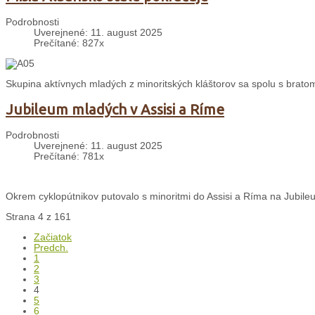
Podrobnosti
Uverejnené: 11. august 2025
Prečítané: 827x
Skupina aktívnych mladých z minoritských kláštorov sa spolu s bratom 
Jubileum mladých v Assisi a Ríme
Podrobnosti
Uverejnené: 11. august 2025
Prečítané: 781x
Okrem cyklopútnikov putovalo s minoritmi do Assisi a Ríma na Jubileu
Strana 4 z 161
Začiatok
Predch.
1
2
3
4
5
6