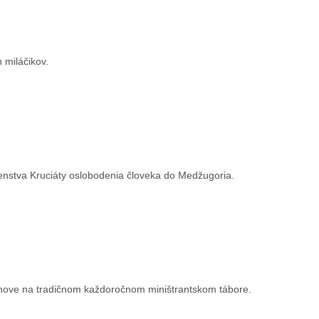
 miláčikov.
čenstva Kruciáty oslobodenia človeka do Medžugoria.
Brehove na tradičnom každoročnom miništrantskom tábore.