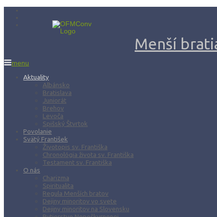
Menší bratia
menu
Aktuality
Albánsko
Bratislava
Juniorát
Brehov
Levoča
Spišský Štvrtok
Povolanie
Svätý František
Životopis sv. Františka
Chronológia života sv. Františka
Testament sv. Františka
O nás
Charizma
Spiritualita
Regula Menších bratov
Dejiny minoritov vo svete
Dejiny minoritov na Slovensku
Rytierstvo Nepoškvrnenej