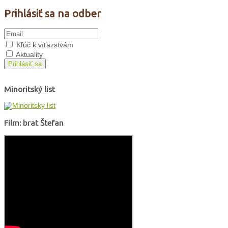
Prihlásiť sa na odber
Kľúč k víťazstvám
Aktuality
Prihlásiť sa
Minoritský list
Film: brat Štefan