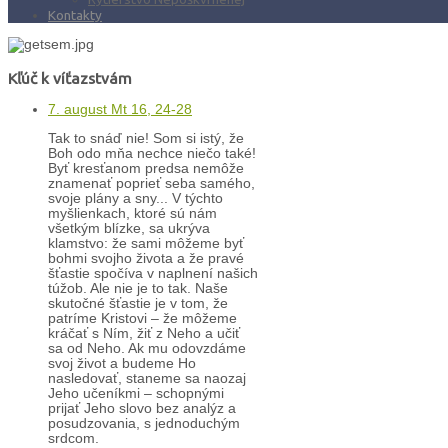
Kontakty
Kľúč k víťazstvám
7. august Mt 16, 24-28
Tak to snáď nie! Som si istý, že
Boh odo mňa nechce niečo také!
Byť kresťanom predsa nemôže
znamenať poprieť seba samého,
svoje plány a sny... V týchto
myšlienkach, ktoré sú nám
všetkým blízke, sa ukrýva
klamstvo: že sami môžeme byť
bohmi svojho života a že pravé
šťastie spočíva v naplnení našich
túžob. Ale nie je to tak. Naše
skutočné šťastie je v tom, že
patríme Kristovi – že môžeme
kráčať s Ním, žiť z Neho a učiť
sa od Neho. Ak mu odovzdáme
svoj život a budeme Ho
nasledovať, staneme sa naozaj
Jeho učeníkmi – schopnými
prijať Jeho slovo bez analýz a
posudzovania, s jednoduchým
srdcom.