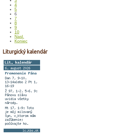
3
4
5
6
7
8
9
10
Nasl.
Koniec
Liturgický kalendár