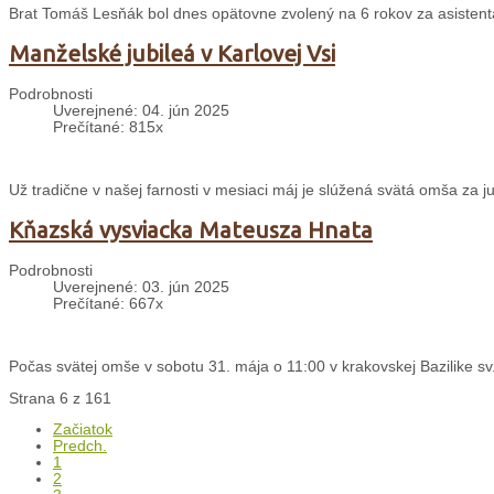
Brat Tomáš Lesňák bol dnes opätovne zvolený na 6 rokov za asisten
Manželské jubileá v Karlovej Vsi
Podrobnosti
Uverejnené: 04. jún 2025
Prečítané: 815x
Už tradične v našej farnosti v mesiaci máj je slúžená svätá omša za j
Kňazská vysviacka Mateusza Hnata
Podrobnosti
Uverejnené: 03. jún 2025
Prečítané: 667x
Počas svätej omše v sobotu 31. mája o 11:00 v krakovskej Bazilike sv.
Strana 6 z 161
Začiatok
Predch.
1
2