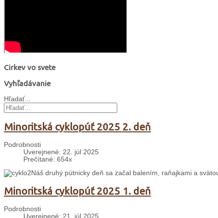
Cirkev vo svete
Vyhľadávanie
Hľadať...
Minoritská cyklopúť 2025 2. deň
Podrobnosti
Uverejnené: 22. júl 2025
Prečítané: 654x
Náš druhý pútnicky deň sa začal balením, raňajkami a svät
Minoritská cyklopúť 2025 1. deň
Podrobnosti
Uverejnené: 21. júl 2025