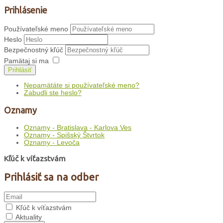
Prihlásenie
Používateľské meno
Heslo
Bezpečnostný kľúč
Pamätaj si ma
Prihlásiť
Nepamätáte si používateľské meno?
Zabudli ste heslo?
Oznamy
Oznamy - Bratislava - Karlova Ves
Oznamy - Spišský Štvrtok
Oznamy - Levoča
Kľúč k víťazstvám
Prihlásiť sa na odber
Kľúč k víťazstvám
Aktuality