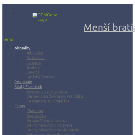
Menší bratia
menu
Aktuality
Albánsko
Bratislava
Juniorát
Brehov
Levoča
Spišský Štvrtok
Povolanie
Svätý František
Životopis sv. Františka
Chronológia života sv. Františka
Testament sv. Františka
O nás
Charizma
Spiritualita
Regula Menších bratov
Dejiny minoritov vo svete
Dejiny minoritov na Slovensku
Rytierstvo Nepoškvrnenej