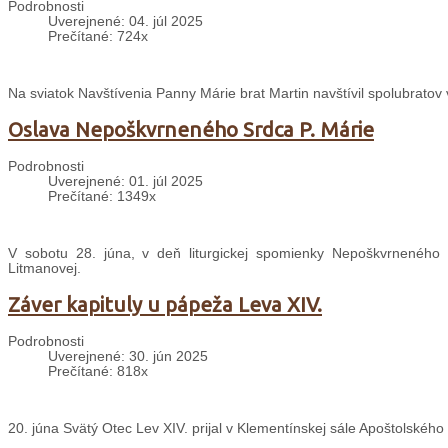
Podrobnosti
Uverejnené: 04. júl 2025
Prečítané: 724x
Na sviatok Navštívenia Panny Márie brat Martin navštívil spolubratov
Oslava Nepoškvrneného Srdca P. Márie
Podrobnosti
Uverejnené: 01. júl 2025
Prečítané: 1349x
V sobotu 28. júna, v deň liturgickej spomienky Nepoškvrneného S
Litmanovej.
Záver kapituly u pápeža Leva XIV.
Podrobnosti
Uverejnené: 30. jún 2025
Prečítané: 818x
20. júna Svätý Otec Lev XIV. prijal v Klementínskej sále Apoštolského 