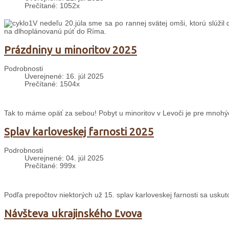
Prečítané: 1052x
V nedeľu 20.júla sme sa po rannej svätej omši, ktorú slúžil
na dlhoplánovanú púť do Ríma.
Prázdniny u minoritov 2025
Podrobnosti
Uverejnené: 16. júl 2025
Prečítané: 1504x
Tak to máme opäť za sebou! Pobyt u minoritov v Levoči je pre mnohý
Splav karloveskej farnosti 2025
Podrobnosti
Uverejnené: 04. júl 2025
Prečítané: 999x
Podľa prepočtov niektorých už 15. splav karloveskej farnosti sa uskuto
Návšteva ukrajinského Ľvova