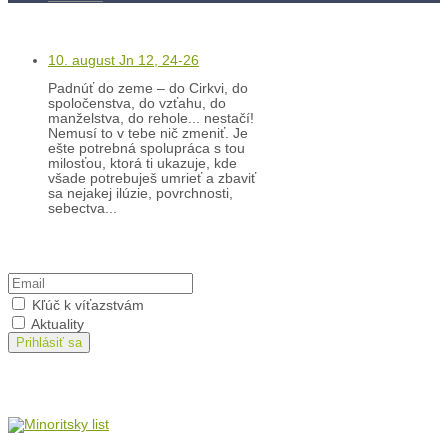
Kľúč k víťazstvám
10. august Jn 12, 24-26
Padnúť do zeme – do Cirkvi, do
spoločenstva, do vzťahu, do
manželstva, do rehole... nestačí!
Nemusí to v tebe nič zmeniť. Je
ešte potrebná spolupráca s tou
milosťou, ktorá ti ukazuje, kde
všade potrebuješ umrieť a zbaviť
sa nejakej ilúzie, povrchnosti,
sebectva...
Prihlásiť sa na odber
Kľúč k víťazstvám
Aktuality
Prihlásiť sa
Minoritský list