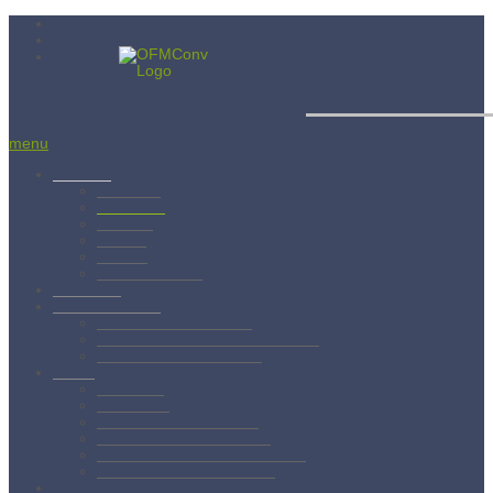
Menší bratia 
menu
Aktuality
Albánsko
Bratislava
Juniorát
Brehov
Levoča
Spišský Štvrtok
Povolanie
Svätý František
Životopis sv. Františka
Chronológia života sv. Františka
Testament sv. Františka
O nás
Charizma
Spiritualita
Regula Menších bratov
Dejiny minoritov vo svete
Dejiny minoritov na Slovensku
Rytierstvo Nepoškvrnenej
Kontakty