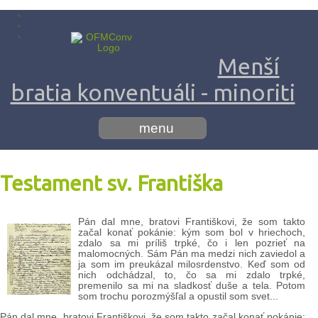
Menší
bratia konventuáli - minoriti
menu
Testament sv. Františka
Pán dal mne, bratovi Františkovi, že som takto
začal konať pokánie: kým som bol v hriechoch,
zdalo sa mi príliš trpké, čo i len pozrieť na
malomocných. Sám Pán ma medzi nich zaviedol a
ja som im preukázal milosrdenstvo. Keď som od
nich odchádzal, to, čo sa mi zdalo trpké,
premenilo sa mi na sladkosť duše a tela. Potom
som trochu porozmýšľal a opustil som svet...
Pán dal mne, bratovi Františkovi, že som takto začal konať pokánie: