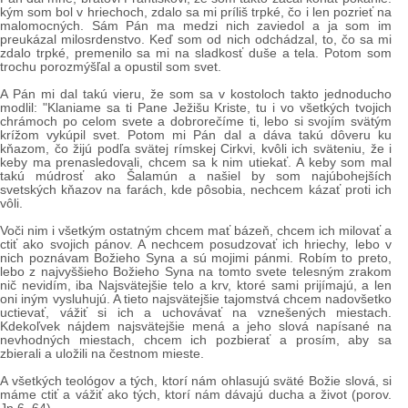
kým som bol v hriechoch, zdalo sa mi príliš trpké, čo i len pozrieť na
malomocných. Sám Pán ma medzi nich zaviedol a ja som im
preukázal milosrdenstvo. Keď som od nich odchádzal, to, čo sa mi
zdalo trpké, premenilo sa mi na sladkosť duše a tela. Potom som
trochu porozmýšľal a opustil som svet.
A Pán mi dal takú vieru, že som sa v kostoloch takto jednoducho
modlil: "Klaniame sa ti Pane Ježišu Kriste, tu i vo všetkých tvojich
chrámoch po celom svete a dobrorečíme ti, lebo si svojím svätým
krížom vykúpil svet. Potom mi Pán dal a dáva takú dôveru ku
kňazom, čo žijú podľa svätej rímskej Cirkvi, kvôli ich sväteniu, že i
keby ma prenasledovali, chcem sa k nim utiekať. A keby som mal
takú múdrosť ako Šalamún a našiel by som najúbohejších
svetských kňazov na farách, kde pôsobia, nechcem kázať proti ich
vôli.
Voči nim i všetkým ostatným chcem mať bázeň, chcem ich milovať a
ctiť ako svojich pánov. A nechcem posudzovať ich hriechy, lebo v
nich poznávam Božieho Syna a sú mojimi pánmi. Robím to preto,
lebo z najvyššieho Božieho Syna na tomto svete telesným zrakom
nič nevidím, iba Najsvätejšie telo a krv, ktoré sami prijímajú, a len
oni iným vysluhujú. A tieto najsvätejšie tajomstvá chcem nadovšetko
uctievať, vážiť si ich a uchovávať na vznešených miestach.
Kdekoľvek nájdem najsvätejšie mená a jeho slová napísané na
nevhodných miestach, chcem ich pozbierať a prosím, aby sa
zbierali a uložili na čestnom mieste.
A všetkých teológov a tých, ktorí nám ohlasujú sväté Božie slová, si
máme ctiť a vážiť ako tých, ktorí nám dávajú ducha a život (porov.