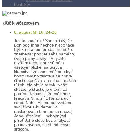
Kontakty
Kľúč k víťazstvám
8. august Mt 16, 24-28
Tak to snáď nie! Som si istý, že
Boh odo mňa nechce niečo také!
Byť kresťanom predsa nemôže
znamenať poprieť seba samého,
svoje plány a sny... V týchto
myšlienkach, ktoré sú nám
všetkým blízke, sa ukrýva
klamstvo: že sami môžeme byť
bohmi svojho života a že pravé
šťastie spočíva v naplnení našich
túžob. Ale nie je to tak. Naše
skutočné šťastie je v tom, že
patríme Kristovi – že môžeme
kráčať s Ním, žiť z Neho a učiť
sa od Neho. Ak mu odovzdáme
svoj život a budeme Ho
nasledovať, staneme sa naozaj
Jeho učeníkmi – schopnými
prijať Jeho slovo bez analýz a
posudzovania, s jednoduchým
srdcom.