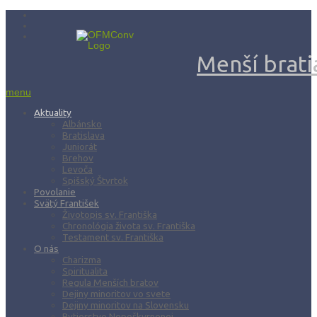
Menší bratia
menu
Aktuality
Albánsko
Bratislava
Juniorát
Brehov
Levoča
Spišský Štvrtok
Povolanie
Svätý František
Životopis sv. Františka
Chronológia života sv. Františka
Testament sv. Františka
O nás
Charizma
Spiritualita
Regula Menších bratov
Dejiny minoritov vo svete
Dejiny minoritov na Slovensku
Rytierstvo Nepoškvrnenej