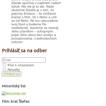
šťastie spočíva v naplnení našich
túžob. Ale nie je to tak. Naše
skutočné šťastie je v tom, že
patríme Kristovi – že môžeme
kráčať s Ním, žiť z Neho a učiť
sa od Neho. Ak mu odovzdáme
svoj život a budeme Ho
nasledovať, staneme sa naozaj
Jeho učeníkmi – schopnými
prijať Jeho slovo bez analýz a
posudzovania, s jednoduchým
srdcom.
Prihlásiť sa na odber
Kľúč k víťazstvám
Aktuality
Prihlásiť sa
Minoritský list
Film: brat Štefan