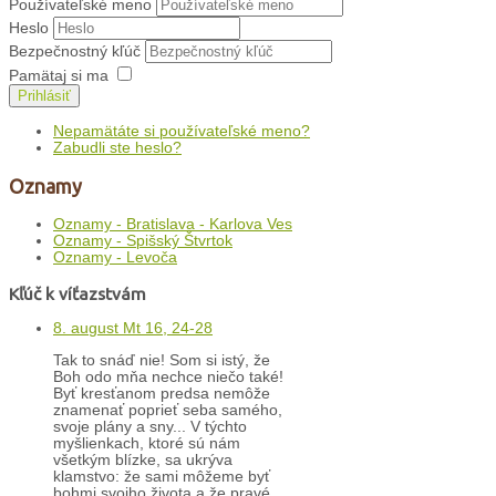
Používateľské meno
Heslo
Bezpečnostný kľúč
Pamätaj si ma
Prihlásiť
Nepamätáte si používateľské meno?
Zabudli ste heslo?
Oznamy
Oznamy - Bratislava - Karlova Ves
Oznamy - Spišský Štvrtok
Oznamy - Levoča
Kľúč k víťazstvám
8. august Mt 16, 24-28
Tak to snáď nie! Som si istý, že
Boh odo mňa nechce niečo také!
Byť kresťanom predsa nemôže
znamenať poprieť seba samého,
svoje plány a sny... V týchto
myšlienkach, ktoré sú nám
všetkým blízke, sa ukrýva
klamstvo: že sami môžeme byť
bohmi svojho života a že pravé