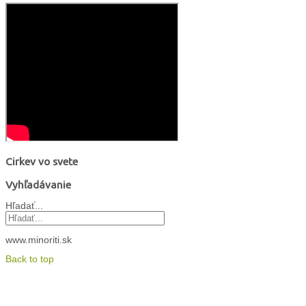
Cirkev vo svete
Vyhľadávanie
Hľadať...
www.minoriti.sk
Back to top