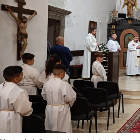
27. mája uplynulo 25 rokov od kňazskej vysviacky brata Romana