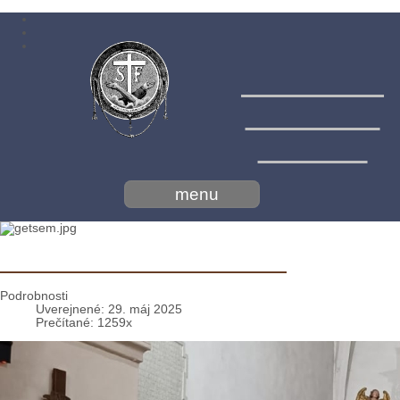
Menší bratia
konventuáli
- minoriti
Deň kustódie + 25 rokov kňazstva
Podrobnosti
Uverejnené: 29. máj 2025
Prečítané: 1259x