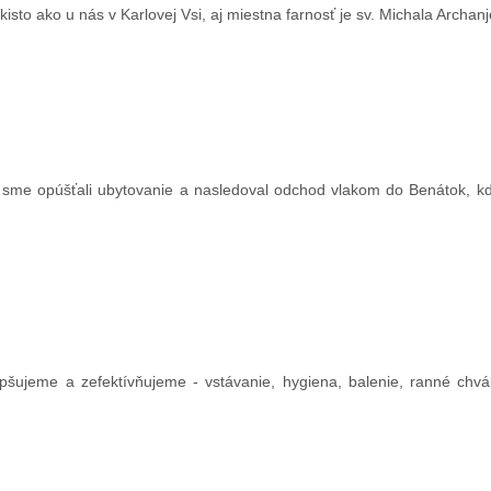
sto ako u nás v Karlovej Vsi, aj miestna farnosť je sv. Michala Archanj
 sme opúšťali ubytovanie a nasledoval odchod vlakom do Benátok, k
pšujeme a zefektívňujeme - vstávanie, hygiena, balenie, ranné chvá