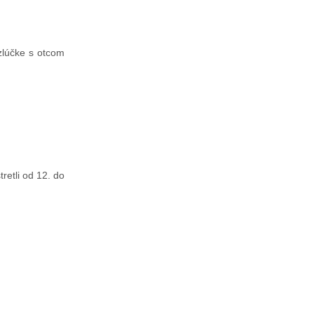
zlúčke s otcom
retli od 12. do