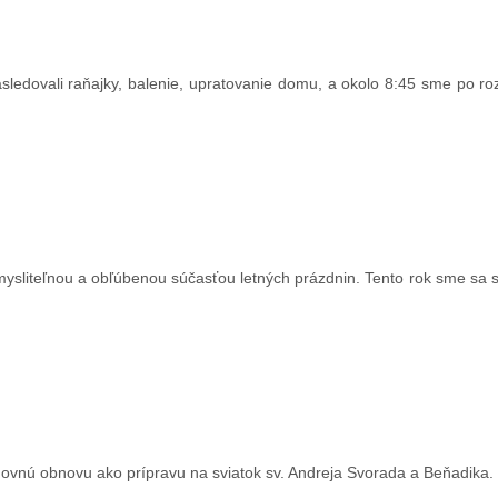
ledovali raňajky, balenie, upratovanie domu, a okolo 8:45 sme po ro
ysliteľnou a obľúbenou súčasťou letných prázdnin. Tento rok sme sa st
uchovnú obnovu ako prípravu na sviatok sv. Andreja Svorada a Beňadika.