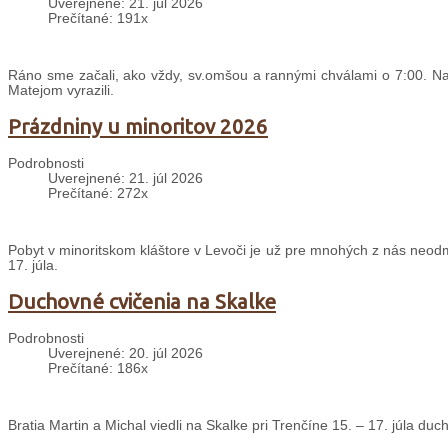
Uverejnené: 21. júl 2026
Prečítané: 191x
Ráno sme začali, ako vždy, sv.omšou a rannými chválami o 7:00. Nas
Matejom vyrazili.
Prázdniny u minoritov 2026
Podrobnosti
Uverejnené: 21. júl 2026
Prečítané: 272x
Pobyt v minoritskom kláštore v Levoči je už pre mnohých z nás neodm
17. júla.
Duchovné cvičenia na Skalke
Podrobnosti
Uverejnené: 20. júl 2026
Prečítané: 186x
Bratia Martin a Michal viedli na Skalke pri Trenčíne 15. – 17. júla d