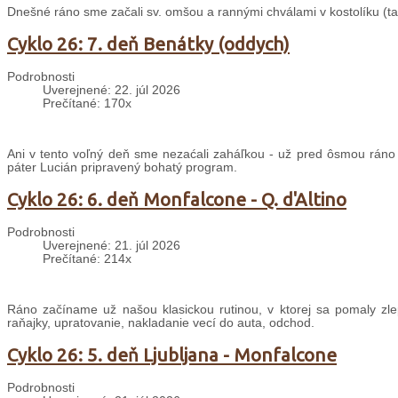
Dnešné ráno sme začali sv. omšou a rannými chválami v kostolíku (taki
Cyklo 26: 7. deň Benátky (oddych)
Podrobnosti
Uverejnené: 22. júl 2026
Prečítané: 170x
Ani v tento voľný deň sme nezaćali zaháľkou - už pred ôsmou ráno
páter Lucián pripravený bohatý program.
Cyklo 26: 6. deň Monfalcone - Q. d'Altino
Podrobnosti
Uverejnené: 21. júl 2026
Prečítané: 214x
Ráno začíname už našou klasickou rutinou, v ktorej sa pomaly zle
raňajky, upratovanie, nakladanie vecí do auta, odchod.
Cyklo 26: 5. deň Ljubljana - Monfalcone
Podrobnosti