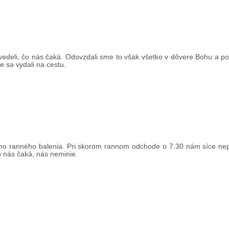
edeli, čo nás čaká. Odovzdali sme to však všetko v dôvere Bohu a po 
me sa vydali na cestu.
ho ranného balenia. Pri skorom rannom odchode o 7:30 nám síce nep
o nás čaká, nás neminie.