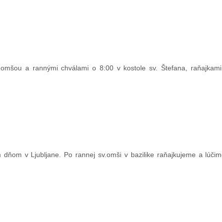
.omšou a rannými chválami o 8:00 v kostole sv. Štefana, raňajkam
 dňom v Ljubljane. Po rannej sv.omši v bazilike raňajkujeme a lúči