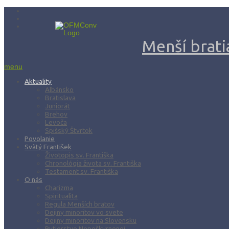
Menší bratia
menu
Aktuality
Albánsko
Bratislava
Juniorát
Brehov
Levoča
Spišský Štvrtok
Povolanie
Svätý František
Životopis sv. Františka
Chronológia života sv. Františka
Testament sv. Františka
O nás
Charizma
Spiritualita
Regula Menších bratov
Dejiny minoritov vo svete
Dejiny minoritov na Slovensku
Rytierstvo Nepoškvrnenej