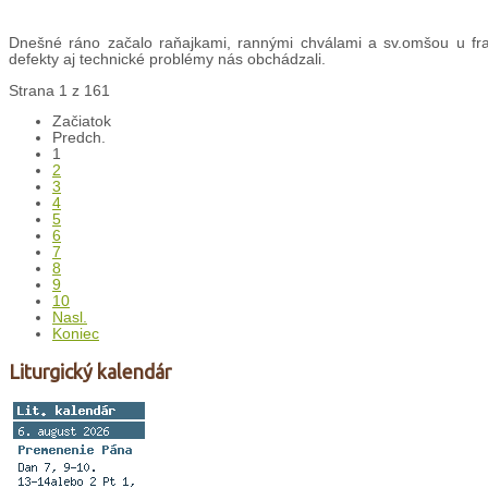
Dnešné ráno začalo raňajkami, rannými chválami a sv.omšou u fran
defekty aj technické problémy nás obchádzali.
Strana 1 z 161
Začiatok
Predch.
1
2
3
4
5
6
7
8
9
10
Nasl.
Koniec
Liturgický kalendár