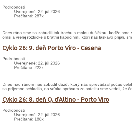
Podrobnosti
Uverejnené: 22. júl 2026
Prečítané: 287x
Dnes ráno sme sa zobudili tak trochu s malou dušičkou, keďže sme v
omši a vrelej rozlúčke s bratmi kapucínmi, ktorí nás láskavo prijali, s
Cyklo 26: 9. deň Porto Viro - Cesena
Podrobnosti
Uverejnené: 22. júl 2026
Prečítané: 222x
Dnes nad ránom nás zobudil dážď, ktorý nás sprevádzal počas celé
sa príjemne schladilo, no vďaka správam zo satelitu sme vedeli, že č
Cyklo 26: 8. deň Q. d'Altino - Porto Viro
Podrobnosti
Uverejnené: 22. júl 2026
Prečítané: 188x