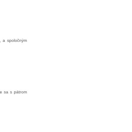
i, a spoločným
me sa s pátrom