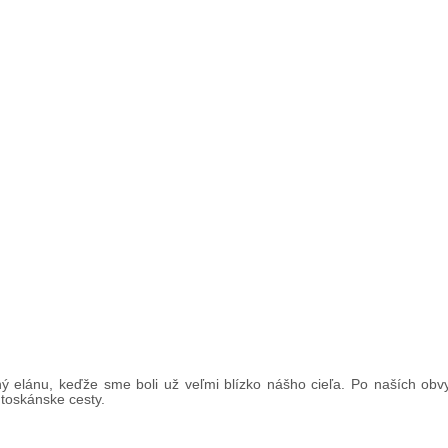
 elánu, keďže sme boli už veľmi blízko nášho cieľa. Po naších obv
 toskánske cesty.