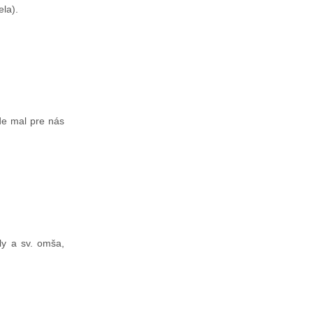
ela).
de mal pre nás
ly a sv. omša,