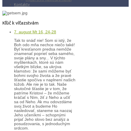
Kontakty
Kľúč k víťazstvám
7. august Mt 16, 24-28
Tak to snáď nie! Som si istý, že
Boh odo mňa nechce niečo také!
Byť kresťanom predsa nemôže
znamenať poprieť seba samého,
svoje plány a sny... V týchto
myšlienkach, ktoré sú nám
všetkým blízke, sa ukrýva
klamstvo: že sami môžeme byť
bohmi svojho života a že pravé
šťastie spočíva v naplnení našich
túžob. Ale nie je to tak. Naše
skutočné šťastie je v tom, že
patríme Kristovi – že môžeme
kráčať s Ním, žiť z Neho a učiť
sa od Neho. Ak mu odovzdáme
svoj život a budeme Ho
nasledovať, staneme sa naozaj
Jeho učeníkmi – schopnými
prijať Jeho slovo bez analýz a
posudzovania, s jednoduchým
srdcom.