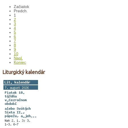
Začiatok
Predch.
1
2
3
4
5
6
7
8
9
10
Nasl.
Koniec
Liturgický kalendár