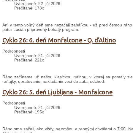
Uverejnené: 22. júl 2026
Prečítané: 178x
Ani v tento voľný deň sme nezaćali zaháľkou - už pred ôsmou ráno
páter Lucián pripravený bohatý program.
Cyklo 26: 6. deň Monfalcone - Q. d'Altino
Podrobnosti
Uverejnené: 21. júl 2026
Prečítané: 221x
Ráno začíname už našou klasickou rutinou, v ktorej sa pomaly zle
raňajky, upratovanie, nakladanie vecí do auta, odchod.
Cyklo 26: 5. deň Ljubljana - Monfalcone
Podrobnosti
Uverejnené: 21. júl 2026
Prečítané: 195x
Ráno sme začali, ako vždy, sv.omšou a rannými chválami o 7:00. Nas