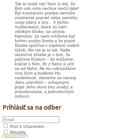
Tak to snáď nie! Som si istý, že
Boh odo mňa nechce niečo také!
Byť kresťanom predsa nemôže
znamenať poprieť seba samého,
svoje plány a sny... V týchto
myšlienkach, ktoré sú nám
všetkým blízke, sa ukrýva
klamstvo: že sami môžeme byť
bohmi svojho života a že pravé
šťastie spočíva v naplnení našich
túžob. Ale nie je to tak. Naše
skutočné šťastie je v tom, že
patríme Kristovi – že môžeme
kráčať s Ním, žiť z Neho a učiť
sa od Neho. Ak mu odovzdáme
svoj život a budeme Ho
nasledovať, staneme sa naozaj
Jeho učeníkmi – schopnými
prijať Jeho slovo bez analýz a
posudzovania, s jednoduchým
srdcom.
Prihlásiť sa na odber
Kľúč k víťazstvám
Aktuality
Prihlásiť sa