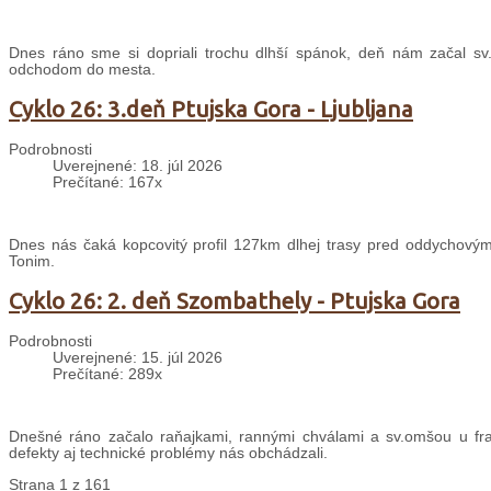
Dnes ráno sme si dopriali trochu dlhší spánok, deň nám začal sv
odchodom do mesta.
Cyklo 26: 3.deň Ptujska Gora - Ljubljana
Podrobnosti
Uverejnené: 18. júl 2026
Prečítané: 167x
Dnes nás čaká kopcovitý profil 127km dlhej trasy pred oddychovým
Tonim.
Cyklo 26: 2. deň Szombathely - Ptujska Gora
Podrobnosti
Uverejnené: 15. júl 2026
Prečítané: 289x
Dnešné ráno začalo raňajkami, rannými chválami a sv.omšou u fran
defekty aj technické problémy nás obchádzali.
Strana 1 z 161