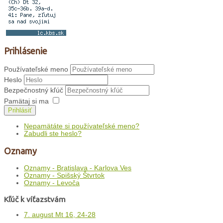
Prihlásenie
Používateľské meno
Heslo
Bezpečnostný kľúč
Pamätaj si ma
Prihlásiť
Nepamätáte si používateľské meno?
Zabudli ste heslo?
Oznamy
Oznamy - Bratislava - Karlova Ves
Oznamy - Spišský Štvrtok
Oznamy - Levoča
Kľúč k víťazstvám
7. august Mt 16, 24-28