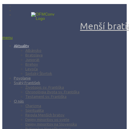
Menší bratia
menu
Aktuality
Albánsko
Bratislava
Juniorát
Brehov
Levoča
Spišský Štvrtok
Povolanie
Svätý František
Životopis sv. Františka
Chronológia života sv. Františka
Testament sv. Františka
O nás
Charizma
Spiritualita
Regula Menších bratov
Dejiny minoritov vo svete
Dejiny minoritov na Slovensku
Rytierstvo Nepoškvrnenej