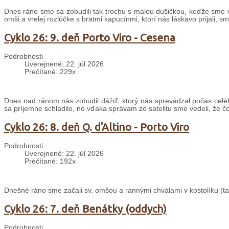
Dnes ráno sme sa zobudili tak trochu s malou dušičkou, keďže sme v
omši a vrelej rozlúčke s bratmi kapucínmi, ktorí nás láskavo prijali, s
Cyklo 26: 9. deň Porto Viro - Cesena
Podrobnosti
Uverejnené: 22. júl 2026
Prečítané: 229x
Dnes nad ránom nás zobudil dážď, ktorý nás sprevádzal počas celé
sa príjemne schladilo, no vďaka správam zo satelitu sme vedeli, že č
Cyklo 26: 8. deň Q. d'Altino - Porto Viro
Podrobnosti
Uverejnené: 22. júl 2026
Prečítané: 192x
Dnešné ráno sme začali sv. omšou a rannými chválami v kostolíku (taki
Cyklo 26: 7. deň Benátky (oddych)
Podrobnosti