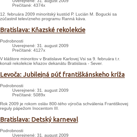
Uverejnené: 31. august 2009
Prečítané: 4374x
12. februára 2009 minoritský kustód P. Lucián M. Bogucki sa
zúčastnil televízneho programu Ranná káva.
Bratislava: Kňazské rekolekcie
Podrobnosti
Uverejnené: 31. august 2009
Prečítané: 4127x
V kláštore minoritov v Bratislave Karlovej Vsi sa 9. februára t.r.
konali rekolekcie kňazov dekanátu Bratislava - Sever.
Levoča: Jubilejná púť františkánskeho kríža
Podrobnosti
Uverejnené: 31. august 2009
Prečítané: 5089x
Rok 2009 je rokom osláv 800-tého výročia schválenia Františkovej
reguly pápežom Inocentom III.
Bratislava: Detský karneval
Podrobnosti
Uverejnené: 31. august 2009