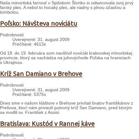
Naša minoritská farnosť v Spišskom Štvrtku si odtancovala svoj prvý
farský ples. A nebol to hocaký ples, ale riadny s plnou účasťou a
tombolou.
Poľsko: Návšteva noviciátu
Podrobnosti
Uverejnené: 31. august 2009
Prečítané: 4613x
Od 18. do 19. februára som navštívil noviciát krakovskej minoritskej
provincie, ktorý sa nachádza na juhovýchode Poľska na hraniciach
s Ukrajinou.
Kríž San Damiano v Brehove
Podrobnosti
Uverejnené: 31. august 2009
Prečítané: 5375x
Dnes sme v našom kláštore v Brehove privítali bratov františkánov z
Prešova, ktorí nám priviezli putovný kríž San Damiano, pred ktorým
sa modlil sv. František z Assisi.
Bratislava: Kustód v Rannej káve
Podrobnosti