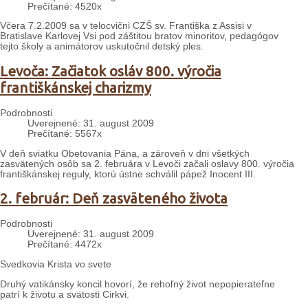
Prečítané: 4520x
Včera 7.2.2009 sa v telocvični CZŠ sv. Františka z Assisi v
Bratislave Karlovej Vsi pod záštitou bratov minoritov, pedagógov
tejto školy a animátorov uskutočnil detský ples.
Levoča: Začiatok osláv 800. výročia
františkánskej charizmy
Podrobnosti
Uverejnené: 31. august 2009
Prečítané: 5567x
V deň sviatku Obetovania Pána, a zároveň v dni všetkých
zasvätených osôb sa 2. februára v Levoči začali oslavy 800. výročia
františkánskej reguly, ktorú ústne schválil pápež Inocent III.
2. február: Deň zasväteného života
Podrobnosti
Uverejnené: 31. august 2009
Prečítané: 4472x
Svedkovia Krista vo svete
Druhý vatikánsky koncil hovorí, že rehoľný život nepopierateľne
patrí k životu a svätosti Cirkvi.