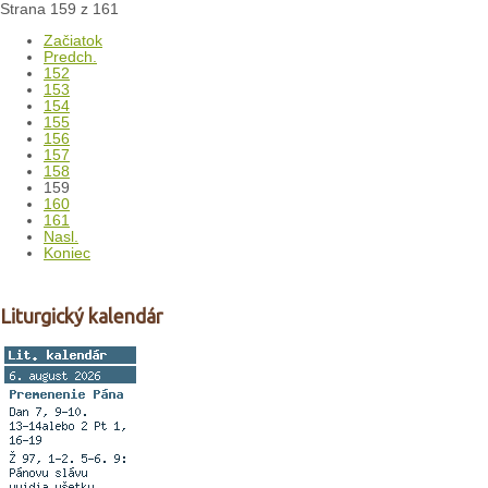
Strana 159 z 161
Začiatok
Predch.
152
153
154
155
156
157
158
159
160
161
Nasl.
Koniec
Liturgický kalendár