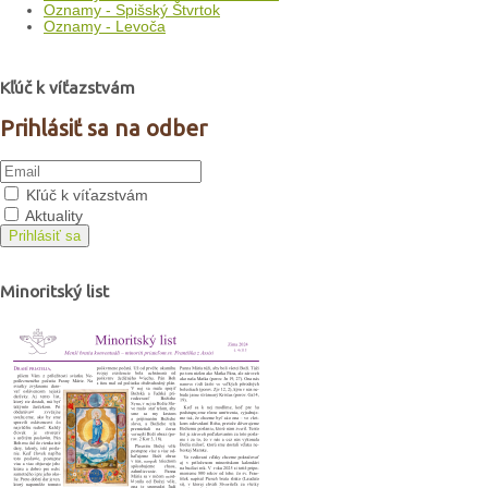
Oznamy - Spišský Štvrtok
Oznamy - Levoča
Kľúč k víťazstvám
Prihlásiť sa na odber
Kľúč k víťazstvám
Aktuality
Prihlásiť sa
Minoritský list