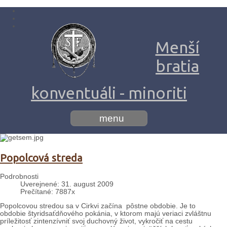
Menší
bratia
konventuáli - minoriti
menu
Popolcová streda
Podrobnosti
Uverejnené: 31. august 2009
Prečítané: 7887x
Popolcovou stredou sa v Cirkvi začína pôstne obdobie. Je to
obdobie štyridsaťdňového pokánia, v ktorom majú veriaci zvláštnu
príležitosť zintenzívniť svoj duchovný život, vykročiť na cestu