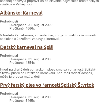
osobnej obnovy a pripraviť sa na slávenie najväčších kresťanských
sviatkov – Veľkej noci.
Albánsko: Karneval
Podrobnosti
Uverejnené: 31. august 2009
Prečítané: 4866x
V Nedeľu 22. februára, v meste Fier, zorganizovali bratia minoriti
spoločne s Jozefínmi zabavy a karneval.
Detský karneval na Spiši
Podrobnosti
Uverejnené: 31. august 2009
Prečítané: 4854x
Hneď na druhý deň po farskom plese sme sa vo farnosti Spišský
Štvrtok pustili do Detského karnevalu. Keď mali radosť dospelí,
môžu ju predsa mať aj deti.
Prvý farský ples vo farnosti Spišský Štvrtok
Podrobnosti
Uverejnené: 31. august 2009
Prečítané: 5465x