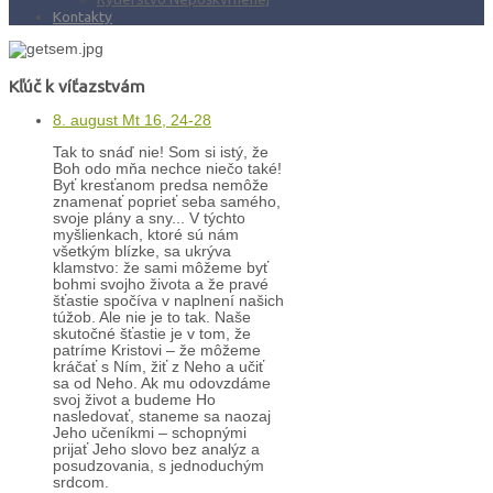
Kontakty
Kľúč k víťazstvám
8. august Mt 16, 24-28
Tak to snáď nie! Som si istý, že
Boh odo mňa nechce niečo také!
Byť kresťanom predsa nemôže
znamenať poprieť seba samého,
svoje plány a sny... V týchto
myšlienkach, ktoré sú nám
všetkým blízke, sa ukrýva
klamstvo: že sami môžeme byť
bohmi svojho života a že pravé
šťastie spočíva v naplnení našich
túžob. Ale nie je to tak. Naše
skutočné šťastie je v tom, že
patríme Kristovi – že môžeme
kráčať s Ním, žiť z Neho a učiť
sa od Neho. Ak mu odovzdáme
svoj život a budeme Ho
nasledovať, staneme sa naozaj
Jeho učeníkmi – schopnými
prijať Jeho slovo bez analýz a
posudzovania, s jednoduchým
srdcom.