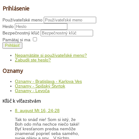
Prihlásenie
Používateľské meno
Heslo
Bezpečnostný kľúč
Pamätaj si ma
Prihlásiť
Nepamätáte si používateľské meno?
Zabudli ste heslo?
Oznamy
Oznamy - Bratislava - Karlova Ves
Oznamy - Spišský Štvrtok
Oznamy - Levoča
Kľúč k víťazstvám
8. august Mt 16, 24-28
Tak to snáď nie! Som si istý, že
Boh odo mňa nechce niečo také!
Byť kresťanom predsa nemôže
znamenať poprieť seba samého,
svoje plány a sny... V týchto