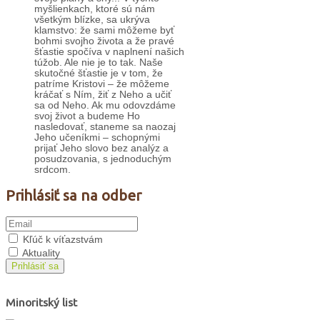
myšlienkach, ktoré sú nám
všetkým blízke, sa ukrýva
klamstvo: že sami môžeme byť
bohmi svojho života a že pravé
šťastie spočíva v naplnení našich
túžob. Ale nie je to tak. Naše
skutočné šťastie je v tom, že
patríme Kristovi – že môžeme
kráčať s Ním, žiť z Neho a učiť
sa od Neho. Ak mu odovzdáme
svoj život a budeme Ho
nasledovať, staneme sa naozaj
Jeho učeníkmi – schopnými
prijať Jeho slovo bez analýz a
posudzovania, s jednoduchým
srdcom.
Prihlásiť sa na odber
Kľúč k víťazstvám
Aktuality
Prihlásiť sa
Minoritský list