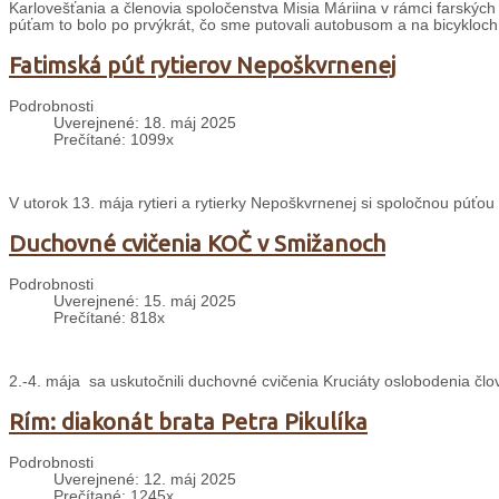
Karlovešťania a členovia spoločenstva Misia Máriina v rámci farských 
púťam to bolo po prvýkrát, čo sme putovali autobusom a na bicykloch
Fatimská púť rytierov Nepoškvrnenej
Podrobnosti
Uverejnené: 18. máj 2025
Prečítané: 1099x
V utorok 13. mája rytieri a rytierky Nepoškvrnenej si spoločnou púťou
Duchovné cvičenia KOČ v Smižanoch
Podrobnosti
Uverejnené: 15. máj 2025
Prečítané: 818x
2.-4. mája sa uskutočnili duchovné cvičenia Kruciáty oslobodenia čl
Rím: diakonát brata Petra Pikulíka
Podrobnosti
Uverejnené: 12. máj 2025
Prečítané: 1245x