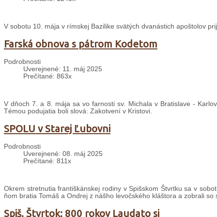
V sobotu 10. mája v rímskej Bazilike svätých dvanástich apoštolov pri
Farská obnova s pátrom Kodetom
Podrobnosti
Uverejnené: 11. máj 2025
Prečítané: 863x
V dňoch 7. a 8. mája sa vo farnosti sv. Michala v Bratislave - Karlo
Témou podujatia boli slová: Zakotvení v Kristovi.
SPOLU v Starej Ľubovni
Podrobnosti
Uverejnené: 08. máj 2025
Prečítané: 811x
Okrem stretnutia františkánskej rodiny v Spišskom Štvrtku sa v sobot
ňom bratia Tomáš a Ondrej z nášho levočského kláštora a zobrali so s
Spiš. Štvrtok: 800 rokov Laudato si