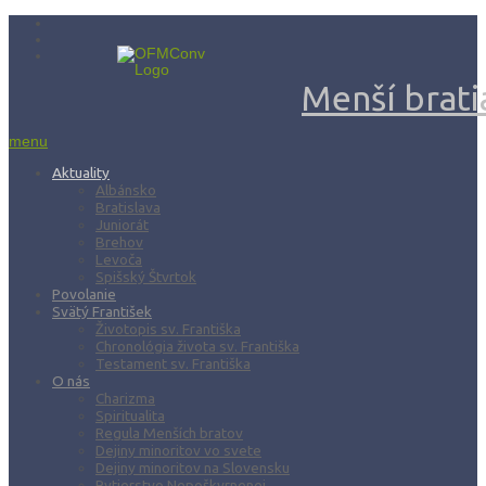
Menší bratia
menu
Aktuality
Albánsko
Bratislava
Juniorát
Brehov
Levoča
Spišský Štvrtok
Povolanie
Svätý František
Životopis sv. Františka
Chronológia života sv. Františka
Testament sv. Františka
O nás
Charizma
Spiritualita
Regula Menších bratov
Dejiny minoritov vo svete
Dejiny minoritov na Slovensku
Rytierstvo Nepoškvrnenej