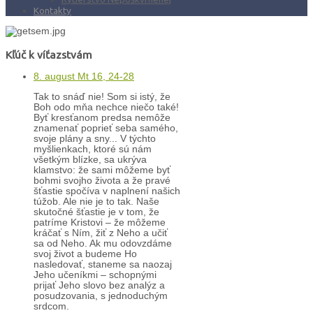
Kontakty
Kľúč k víťazstvám
8. august Mt 16, 24-28
Tak to snáď nie! Som si istý, že
Boh odo mňa nechce niečo také!
Byť kresťanom predsa nemôže
znamenať poprieť seba samého,
svoje plány a sny... V týchto
myšlienkach, ktoré sú nám
všetkým blízke, sa ukrýva
klamstvo: že sami môžeme byť
bohmi svojho života a že pravé
šťastie spočíva v naplnení našich
túžob. Ale nie je to tak. Naše
skutočné šťastie je v tom, že
patríme Kristovi – že môžeme
kráčať s Ním, žiť z Neho a učiť
sa od Neho. Ak mu odovzdáme
svoj život a budeme Ho
nasledovať, staneme sa naozaj
Jeho učeníkmi – schopnými
prijať Jeho slovo bez analýz a
posudzovania, s jednoduchým
srdcom.