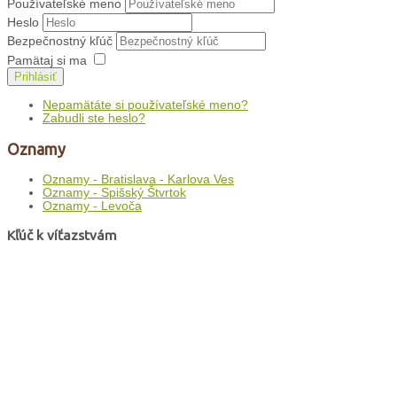
Používateľské meno
Heslo
Bezpečnostný kľúč
Pamätaj si ma
Prihlásiť
Nepamätáte si používateľské meno?
Zabudli ste heslo?
Oznamy
Oznamy - Bratislava - Karlova Ves
Oznamy - Spišský Štvrtok
Oznamy - Levoča
Kľúč k víťazstvám
8. august Mt 16, 24-28
Tak to snáď nie! Som si istý, že
Boh odo mňa nechce niečo také!
Byť kresťanom predsa nemôže
znamenať poprieť seba samého,
svoje plány a sny... V týchto
myšlienkach, ktoré sú nám
všetkým blízke, sa ukrýva
klamstvo: že sami môžeme byť
bohmi svojho života a že pravé