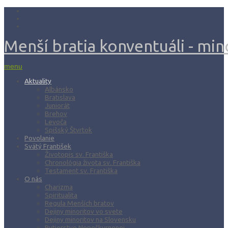
Menší bratia konventuáli - mino
menu
Aktuality
Albánsko
Bratislava
Juniorát
Brehov
Levoča
Spišský Štvrtok
Povolanie
Svätý František
Životopis sv. Františka
Chronológia života sv. Františka
Testament sv. Františka
O nás
Charizma
Spiritualita
Regula Menších bratov
Dejiny minoritov vo svete
Dejiny minoritov na Slovensku
Rytierstvo Nepoškvrnenej