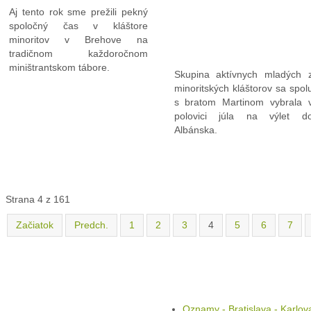
Aj tento rok sme prežili pekný
Skupina aktívnych mladých 
spoločný čas v kláštore
minoritských kláštorov sa spol
minoritov v Brehove na
s bratom Martinom vybrala 
tradičnom každoročnom
polovici júla na výlet d
miništrantskom tábore.
Albánska.
Strana 4 z 161
Začiatok
Predch.
1
2
3
4
5
6
7
Liturgický kalendár
Oznamy
Oznamy - Bratislava - Karlov
Ves
Oznamy - Spišský Štvrtok
Oznamy - Levoča