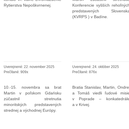
Rytierstva Nepoškvrnenej.
Konferencie vyšších rehoľnýc
predstavených Slovensk
(KVRPS ) v Badíne.
STRETNUTIE
ĽUDOVÉ MISIE
PREDSTAVENÝCH
V POPRADE A V
V GDANSKU
KRIVEJ
Uverejnené: 22. november 2025
Uverejnené: 24. október 2025
Prečítané: 909x
Prečítané: 876x
10.-15. novembra sa brat
Bratia Stanislav, Martin, Ondre
Martin v poľskom Gdańsku
a Tomáš viedli ľudové misi
zúčastnil stretnutia
v Poprade – konkatedrál
minoritských predstavených
a v Krivej.
strednej a východnej Európy.