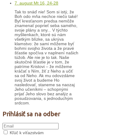
7. august Mt 16, 24-28
Tak to snáď nie! Som si istý, že
Boh odo mňa nechce niečo také!
Byť kresťanom predsa nemôže
znamenať poprieť seba samého,
svoje plány a sny... V týchto
myšlienkach, ktoré sú nám
všetkým blízke, sa ukrýva
klamstvo: že sami môžeme byť
bohmi svojho života a že pravé
šťastie spočíva v naplnení našich
túžob. Ale nie je to tak. Naše
skutočné šťastie je v tom, že
patríme Kristovi – že môžeme
kráčať s Ním, žiť z Neho a učiť
sa od Neho. Ak mu odovzdáme
svoj život a budeme Ho
nasledovať, staneme sa naozaj
Jeho učeníkmi – schopnými
prijať Jeho slovo bez analýz a
posudzovania, s jednoduchým
srdcom.
Prihlásiť sa na odber
Kľúč k víťazstvám