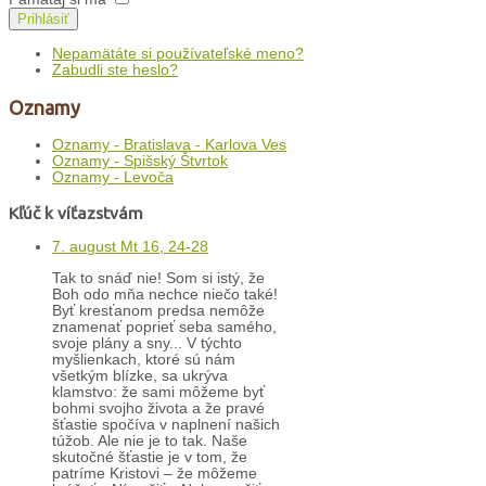
Prihlásiť
Nepamätáte si používateľské meno?
Zabudli ste heslo?
Oznamy
Oznamy - Bratislava - Karlova Ves
Oznamy - Spišský Štvrtok
Oznamy - Levoča
Kľúč k víťazstvám
7. august Mt 16, 24-28
Tak to snáď nie! Som si istý, že
Boh odo mňa nechce niečo také!
Byť kresťanom predsa nemôže
znamenať poprieť seba samého,
svoje plány a sny... V týchto
myšlienkach, ktoré sú nám
všetkým blízke, sa ukrýva
klamstvo: že sami môžeme byť
bohmi svojho života a že pravé
šťastie spočíva v naplnení našich
túžob. Ale nie je to tak. Naše
skutočné šťastie je v tom, že
patríme Kristovi – že môžeme