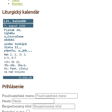
Koniec
Liturgický kalendár
Prihlásenie
Používateľské meno
Heslo
Bezpečnostný kľúč
Pamätaj si ma