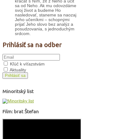
kráčať s Ním, žiť z Neho a učiť
sa od Neho. Ak mu odovzdáme
svoj život a budeme Ho
nasledovať, staneme sa naozaj
Jeho učeníkmi – schopnými
prijať Jeho slovo bez analýz a
posudzovania, s jednoduchým
srdcom.
Prihlásiť sa na odber
Kľúč k víťazstvám
Aktuality
Prihlásiť sa
Minoritský list
Film: brat Štefan