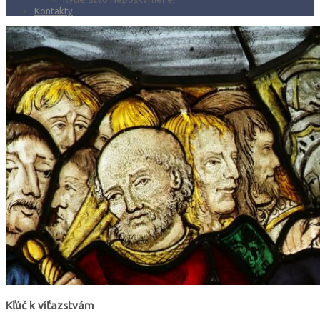
Kontakty
Kľúč k víťazstvám