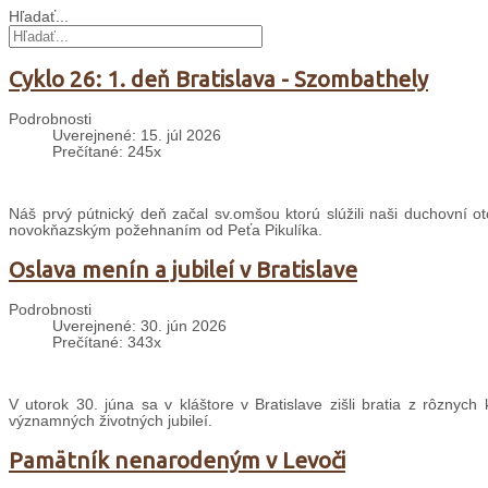
Hľadať...
Cyklo 26: 1. deň Bratislava - Szombathely
Podrobnosti
Uverejnené: 15. júl 2026
Prečítané: 245x
Náš prvý pútnický deň začal sv.omšou ktorú slúžili naši duchovní ot
novokňazským požehnaním od Peťa Pikulíka.
Oslava menín a jubileí v Bratislave
Podrobnosti
Uverejnené: 30. jún 2026
Prečítané: 343x
V utorok 30. júna sa v kláštore v Bratislave zišli bratia z rôznyc
významných životných jubileí.
Pamätník nenarodeným v Levoči