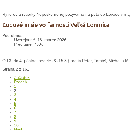
Rytierov a rytierky Nepoškvrnenej pozývame na púte do Levoče v máji
Ľudové misie vo farnosti Veľká Lomnica
Podrobnosti
Uverejnené: 18. marec 2026
Prečítané: 759x
Od 3. do 4. pôstnej nedele (8.-15.3.) bratia Peter, Tomáš, Michal a Ma
Strana 2 z 161
Začiatok
Predch.
1
2
3
4
5
6
7
8
9
10
Nasl.