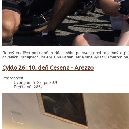
Ranný budíček posledného dňa nášho putovania bol príjemný a plný
chválach, raňajkách, balení a nakladaní auta sme vyrazili smerom na
Cyklo 26: 10. deň Cesena - Arezzo
Podrobnosti
Uverejnené: 22. júl 2026
Prečítané: 286x