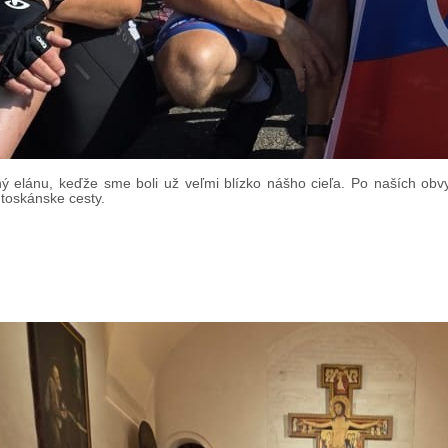
 elánu, keďže sme boli už veľmi blízko nášho cieľa. Po naších obv
 toskánske cesty.