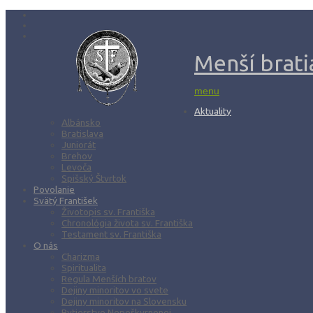
Menší bratia
menu
Aktuality
Albánsko
Bratislava
Juniorát
Brehov
Levoča
Spišský Štvrtok
Povolanie
Svätý František
Životopis sv. Františka
Chronológia života sv. Františka
Testament sv. Františka
O nás
Charizma
Spiritualita
Regula Menších bratov
Dejiny minoritov vo svete
Dejiny minoritov na Slovensku
Rytierstvo Nepoškvrnenej