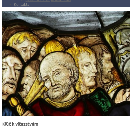
Kontakty
Kľúč k víťazstvám