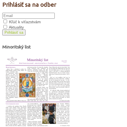
Prihlásiť sa na odber
Kľúč k víťazstvám
Aktuality
Prihlásiť sa
Minoritský list