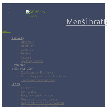
Menší bratia
menu
Aktuality
Albánsko
Bratislava
Juniorát
Brehov
Levoča
Spišský Štvrtok
Povolanie
Svätý František
Životopis sv. Františka
Chronológia života sv. Františka
Testament sv. Františka
O nás
Charizma
Spiritualita
Regula Menších bratov
Dejiny minoritov vo svete
Dejiny minoritov na Slovensku
Rytierstvo Nepoškvrnenej