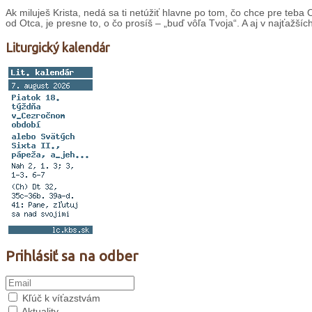
Ak miluješ Krista, nedá sa ti netúžiť hlavne po tom, čo chce pre teba O
od Otca, je presne to, o čo prosíš – „buď vôľa Tvoja“. A aj v najťažší
Liturgický kalendár
Prihlásiť sa na odber
Kľúč k víťazstvám
Aktuality