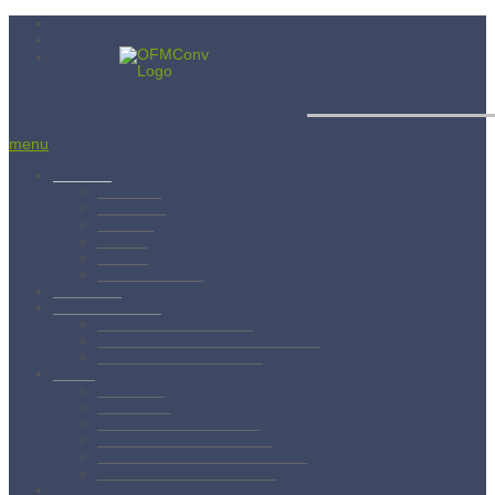
Menší bratia
menu
Aktuality
Albánsko
Bratislava
Juniorát
Brehov
Levoča
Spišský Štvrtok
Povolanie
Svätý František
Životopis sv. Františka
Chronológia života sv. Františka
Testament sv. Františka
O nás
Charizma
Spiritualita
Regula Menších bratov
Dejiny minoritov vo svete
Dejiny minoritov na Slovensku
Rytierstvo Nepoškvrnenej