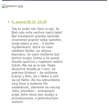
Kontakty
Kľúč k víťazstvám
8. august Mt 16, 24-28
Tak to snáď nie! Som si istý, že
Boh odo mňa nechce niečo také!
Byť kresťanom predsa nemôže
znamenať poprieť seba samého,
svoje plány a sny... V týchto
myšlienkach, ktoré sú nám
všetkým blízke, sa ukrýva
klamstvo: že sami môžeme byť
bohmi svojho života a že pravé
šťastie spočíva v naplnení našich
túžob. Ale nie je to tak. Naše
skutočné šťastie je v tom, že
patríme Kristovi – že môžeme
kráčať s Ním, žiť z Neho a učiť
sa od Neho. Ak mu odovzdáme
svoj život a budeme Ho
nasledovať, staneme sa naozaj
Jeho učeníkmi – schopnými
prijať Jeho slovo bez analýz a
posudzovania, s jednoduchým
srdcom.