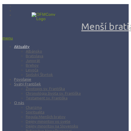
Menší bratia
menu
Aktuality
Albánsko
Bratislava
Juniorát
Brehov
Levoča
Spišský Štvrtok
Povolanie
Svätý František
Životopis sv. Františka
Chronológia života sv. Františka
Testament sv. Františka
O nás
Charizma
Spiritualita
Regula Menších bratov
Dejiny minoritov vo svete
Dejiny minoritov na Slovensku
Rytierstvo Nepoškvrnenej