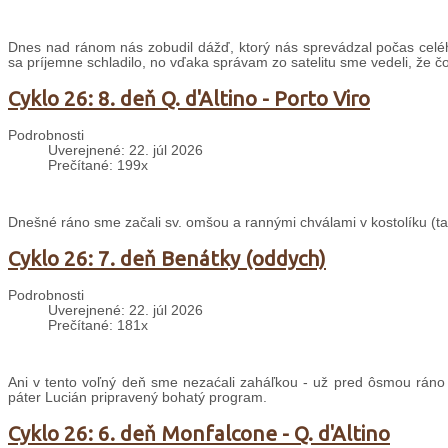
Dnes nad ránom nás zobudil dážď, ktorý nás sprevádzal počas celé
sa príjemne schladilo, no vďaka správam zo satelitu sme vedeli, že č
Cyklo 26: 8. deň Q. d'Altino - Porto Viro
Podrobnosti
Uverejnené: 22. júl 2026
Prečítané: 199x
Dnešné ráno sme začali sv. omšou a rannými chválami v kostolíku (taki
Cyklo 26: 7. deň Benátky (oddych)
Podrobnosti
Uverejnené: 22. júl 2026
Prečítané: 181x
Ani v tento voľný deň sme nezaćali zaháľkou - už pred ôsmou ráno
páter Lucián pripravený bohatý program.
Cyklo 26: 6. deň Monfalcone - Q. d'Altino