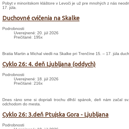
Pobyt v minoritskom kláštore v Levoči je už pre mnohých z nás neodm
17. júla.
Duchovné cvičenia na Skalke
Podrobnosti
Uverejnené: 20. júl 2026
Prečítané: 195x
Bratia Martin a Michal viedli na Skalke pri Trenčíne 15. – 17. júla d
Cyklo 26: 4. deň Ljubljana (oddych)
Podrobnosti
Uverejnené: 18. júl 2026
Prečítané: 216x
Dnes ráno sme si dopriali trochu dlhší spánok, deň nám začal sv
odchodom do mesta.
Cyklo 26: 3.deň Ptujska Gora - Ljubljana
Podrobnosti