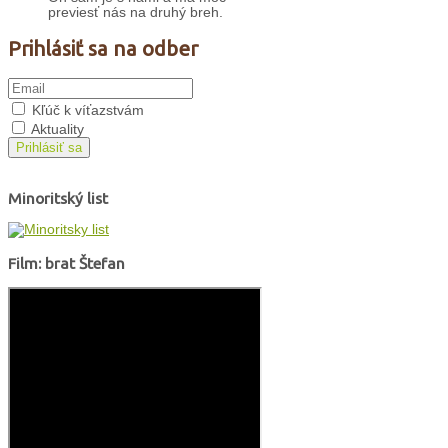
previesť nás na druhý breh.
Prihlásiť sa na odber
Kľúč k víťazstvám
Aktuality
Prihlásiť sa
Minoritský list
Film: brat Štefan