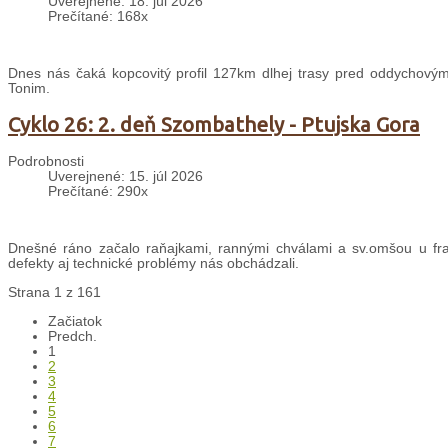
Uverejnené: 18. júl 2026
Prečítané: 168x
Dnes nás čaká kopcovitý profil 127km dlhej trasy pred oddychovým
Tonim.
Cyklo 26: 2. deň Szombathely - Ptujska Gora
Podrobnosti
Uverejnené: 15. júl 2026
Prečítané: 290x
Dnešné ráno začalo raňajkami, rannými chválami a sv.omšou u fran
defekty aj technické problémy nás obchádzali.
Strana 1 z 161
Začiatok
Predch.
1
2
3
4
5
6
7