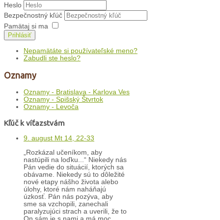
Heslo
Bezpečnostný kľúč
Pamätaj si ma
Prihlásiť
Nepamätáte si používateľské meno?
Zabudli ste heslo?
Oznamy
Oznamy - Bratislava - Karlova Ves
Oznamy - Spišský Štvrtok
Oznamy - Levoča
Kľúč k víťazstvám
9. august Mt 14, 22-33
„Rozkázal učeníkom, aby
nastúpili na loďku...“ Niekedy nás
Pán vedie do situácií, ktorých sa
obávame. Niekedy sú to dôležité
nové etapy nášho života alebo
úlohy, ktoré nám naháňajú
úzkosť. Pán nás pozýva, aby
sme sa vzchopili, zanechali
paralyzujúci strach a uverili, že to
On sám je s nami a má moc