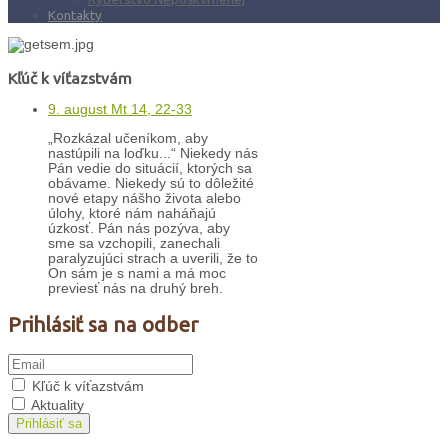
Kontakty
Kľúč k víťazstvám
9. august Mt 14, 22-33
„Rozkázal učeníkom, aby
nastúpili na loďku...“ Niekedy nás
Pán vedie do situácií, ktorých sa
obávame. Niekedy sú to dôležité
nové etapy nášho života alebo
úlohy, ktoré nám naháňajú
úzkosť. Pán nás pozýva, aby
sme sa vzchopili, zanechali
paralyzujúci strach a uverili, že to
On sám je s nami a má moc
previesť nás na druhý breh.
Prihlásiť sa na odber
Kľúč k víťazstvám
Aktuality
Prihlásiť sa