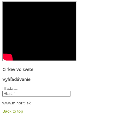
Cirkev vo svete
Vyhľadávanie
Hľadať...
www.minoriti.sk
Back to top