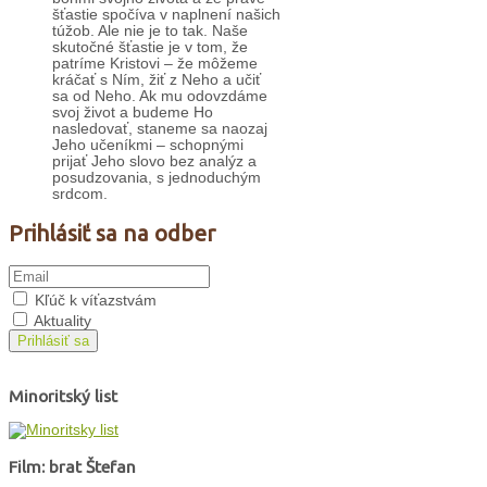
šťastie spočíva v naplnení našich
túžob. Ale nie je to tak. Naše
skutočné šťastie je v tom, že
patríme Kristovi – že môžeme
kráčať s Ním, žiť z Neho a učiť
sa od Neho. Ak mu odovzdáme
svoj život a budeme Ho
nasledovať, staneme sa naozaj
Jeho učeníkmi – schopnými
prijať Jeho slovo bez analýz a
posudzovania, s jednoduchým
srdcom.
Prihlásiť sa na odber
Kľúč k víťazstvám
Aktuality
Prihlásiť sa
Minoritský list
Film: brat Štefan