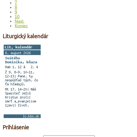
7
8
9
10
Nasl.
Koniec
Liturgický kalendár
Prihlásenie