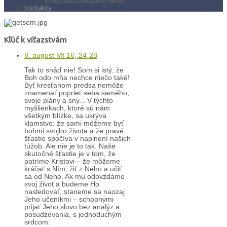
Kontakty
Kľúč k víťazstvám
8. august Mt 16, 24-28
Tak to snáď nie! Som si istý, že
Boh odo mňa nechce niečo také!
Byť kresťanom predsa nemôže
znamenať poprieť seba samého,
svoje plány a sny... V týchto
myšlienkach, ktoré sú nám
všetkým blízke, sa ukrýva
klamstvo: že sami môžeme byť
bohmi svojho života a že pravé
šťastie spočíva v naplnení našich
túžob. Ale nie je to tak. Naše
skutočné šťastie je v tom, že
patríme Kristovi – že môžeme
kráčať s Ním, žiť z Neho a učiť
sa od Neho. Ak mu odovzdáme
svoj život a budeme Ho
nasledovať, staneme sa naozaj
Jeho učeníkmi – schopnými
prijať Jeho slovo bez analýz a
posudzovania, s jednoduchým
srdcom.