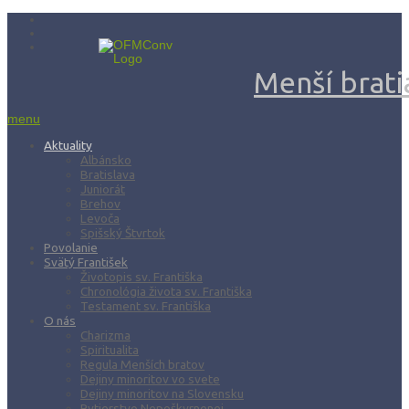
Menší bratia
menu
Aktuality
Albánsko
Bratislava
Juniorát
Brehov
Levoča
Spišský Štvrtok
Povolanie
Svätý František
Životopis sv. Františka
Chronológia života sv. Františka
Testament sv. Františka
O nás
Charizma
Spiritualita
Regula Menších bratov
Dejiny minoritov vo svete
Dejiny minoritov na Slovensku
Rytierstvo Nepoškvrnenej