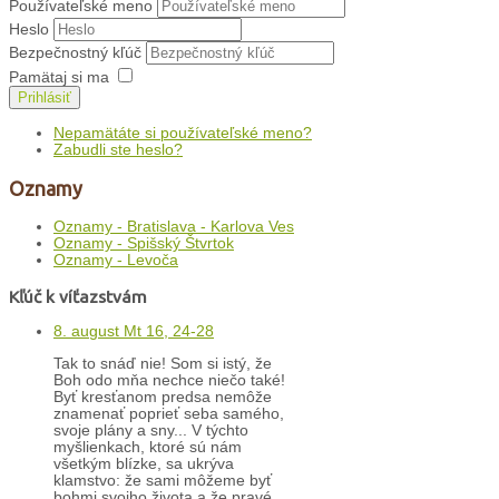
Používateľské meno
Heslo
Bezpečnostný kľúč
Pamätaj si ma
Prihlásiť
Nepamätáte si používateľské meno?
Zabudli ste heslo?
Oznamy
Oznamy - Bratislava - Karlova Ves
Oznamy - Spišský Štvrtok
Oznamy - Levoča
Kľúč k víťazstvám
8. august Mt 16, 24-28
Tak to snáď nie! Som si istý, že
Boh odo mňa nechce niečo také!
Byť kresťanom predsa nemôže
znamenať poprieť seba samého,
svoje plány a sny... V týchto
myšlienkach, ktoré sú nám
všetkým blízke, sa ukrýva
klamstvo: že sami môžeme byť
bohmi svojho života a že pravé