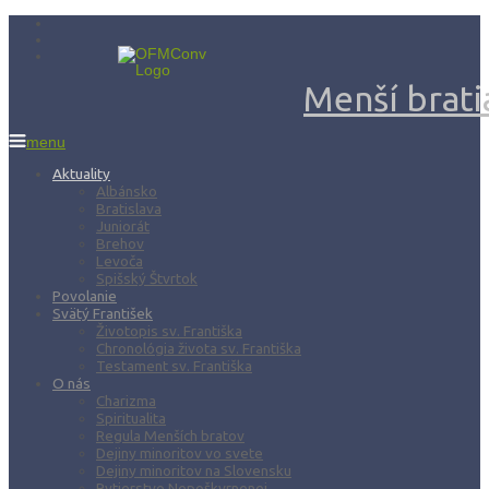
Menší bratia
menu
Aktuality
Albánsko
Bratislava
Juniorát
Brehov
Levoča
Spišský Štvrtok
Povolanie
Svätý František
Životopis sv. Františka
Chronológia života sv. Františka
Testament sv. Františka
O nás
Charizma
Spiritualita
Regula Menších bratov
Dejiny minoritov vo svete
Dejiny minoritov na Slovensku
Rytierstvo Nepoškvrnenej