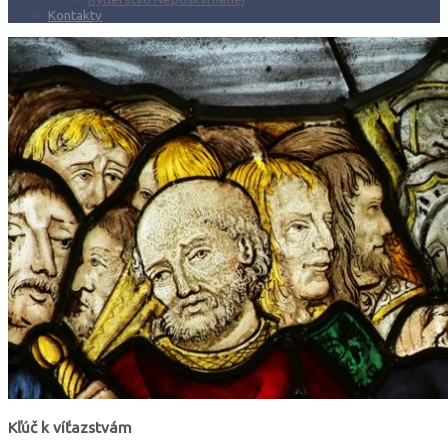
Kontakty
Kľúč k víťazstvám