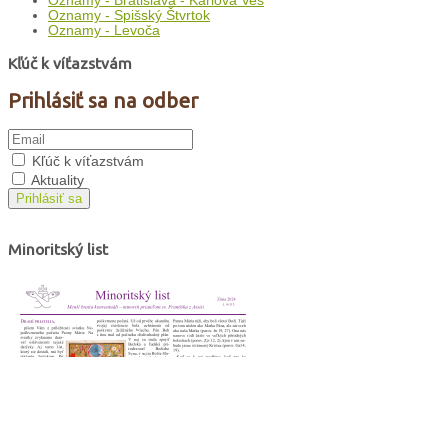
Oznamy - Bratislava - Karlova Ves
Oznamy - Spišský Štvrtok
Oznamy - Levoča
Kľúč k víťazstvám
Prihlásiť sa na odber
Kľúč k víťazstvám
Aktuality
Prihlásiť sa
Minoritský list