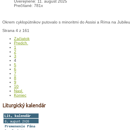
Uverejnené: 11. august 2025
Prečítané: 781x
Okrem cyklopútnikov putovalo s minoritmi do Assisi a Ríma na Jubileu
Strana 4 z 161
Začiatok
Predch.
1
2
3
4
5
6
7
8
9
10
Nasl.
Koniec
Liturgický kalendár