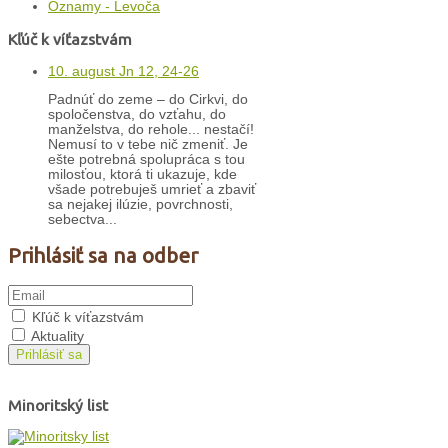
Oznamy - Levoča
Kľúč k víťazstvám
10. august Jn 12, 24-26
Padnúť do zeme – do Cirkvi, do
spoločenstva, do vzťahu, do
manželstva, do rehole... nestačí!
Nemusí to v tebe nič zmeniť. Je
ešte potrebná spolupráca s tou
milosťou, ktorá ti ukazuje, kde
všade potrebuješ umrieť a zbaviť
sa nejakej ilúzie, povrchnosti,
sebectva...
Prihlásiť sa na odber
Kľúč k víťazstvám
Aktuality
Prihlásiť sa
Minoritský list