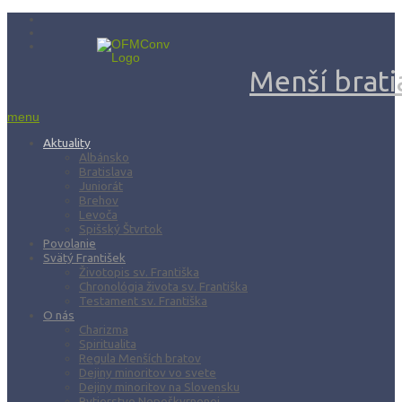
Menší bratia
menu
Aktuality
Albánsko
Bratislava
Juniorát
Brehov
Levoča
Spišský Štvrtok
Povolanie
Svätý František
Životopis sv. Františka
Chronológia života sv. Františka
Testament sv. Františka
O nás
Charizma
Spiritualita
Regula Menších bratov
Dejiny minoritov vo svete
Dejiny minoritov na Slovensku
Rytierstvo Nepoškvrnenej