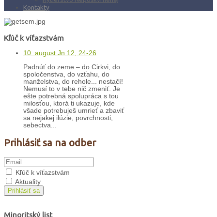
Kontakty
Kľúč k víťazstvám
10. august Jn 12, 24-26
Padnúť do zeme – do Cirkvi, do
spoločenstva, do vzťahu, do
manželstva, do rehole... nestačí!
Nemusí to v tebe nič zmeniť. Je
ešte potrebná spolupráca s tou
milosťou, ktorá ti ukazuje, kde
všade potrebuješ umrieť a zbaviť
sa nejakej ilúzie, povrchnosti,
sebectva...
Prihlásiť sa na odber
Kľúč k víťazstvám
Aktuality
Prihlásiť sa
Minoritský list