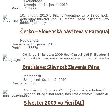
Podrobnosti
Uverejnené: 11. január 2010
Prečítané: 3722x
10. januára 2010 v Pilar v Argentíne sa o 19.00 hod.
generálny minister rádu P. Marco Tasca. Súčasťou otv
tanečnej skupiny ...
Česko – Slovenská návšteva v Paraguaj
Podrobnosti
Uverejnené: 09. január 2010
Prečítané: 3887x
Od 3. do 8. januára 2009 český provinciál P. Bogdan 
rádu v Argentíne, navštívili minoritských misionárov v Pa
Bratislava: Slávnosť Zjavenia Pána
Podrobnosti
Uverejnené: 06. január 2010
Prečítané: 3575x
Na slávnosť Zjavenia Pána býva v našej rehoľnej komun
pripadol bl. Apolinár More, náš brat v svätom Františku.
Silvester 2009 vo Fieri [AL]