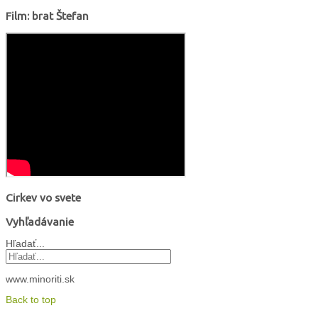
Film: brat Štefan
Cirkev vo svete
Vyhľadávanie
Hľadať...
www.minoriti.sk
Back to top