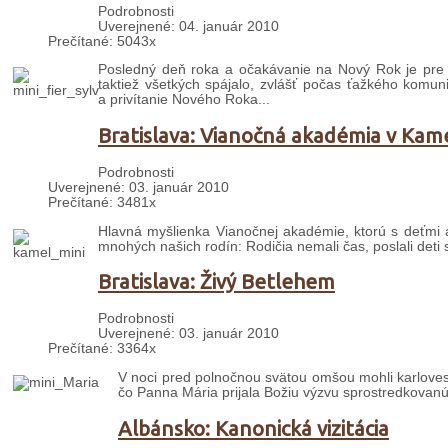
Podrobnosti
Uverejnené: 04. január 2010
Prečítané: 5043x
Posledný deň roka a očakávanie na Nový Rok je pre Al
taktiež všetkých spájalo, zvlášť počas ťažkého komu
a privítanie Nového Roka
...
Bratislava: Vianočná akadémia v Kam
Podrobnosti
Uverejnené: 03. január 2010
Prečítané: 3481x
Hlavná myšlienka Vianočnej akadémie, ktorú s deťmi a
mnohých našich rodín: Rodičia nemali čas, poslali deti s
Bratislava: Živý Betlehem
Podrobnosti
Uverejnené: 03. január 2010
Prečítané: 3364x
V noci pred polnočnou svätou omšou mohli karlovesk
čo Panna Mária prijala Božiu výzvu sprostredkovanú
Albánsko: Kanonická vizitácia