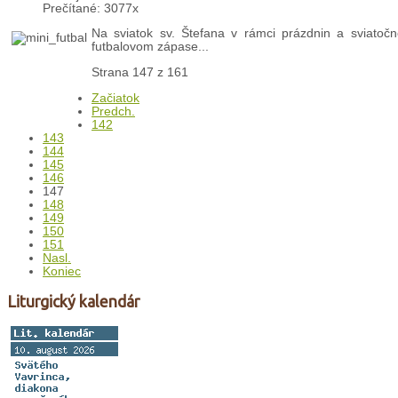
Prečítané: 3077x
Na sviatok sv. Štefana v rámci prázdnin a sviatočnej
futbalovom zápase...
Strana 147 z 161
Začiatok
Predch.
142
143
144
145
146
147
148
149
150
151
Nasl.
Koniec
Liturgický kalendár