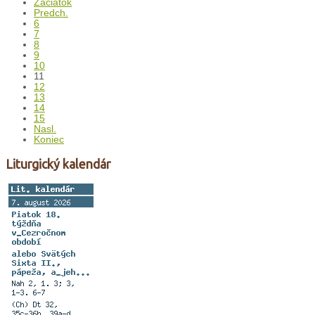
Začiatok
Predch.
6
7
8
9
10
11
12
13
14
15
Nasl.
Koniec
Liturgický kalendár