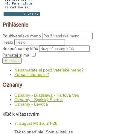
Prihlásenie
Používateľské meno
Heslo
Bezpečnostný kľúč
Pamätaj si ma
Prihlásiť
Nepamätáte si používateľské meno?
Zabudli ste heslo?
Oznamy
Oznamy - Bratislava - Karlova Ves
Oznamy - Spišský Štvrtok
Oznamy - Levoča
Kľúč k víťazstvám
7. august Mt 16, 24-28
Tak to snáď nie! Som si istý, že