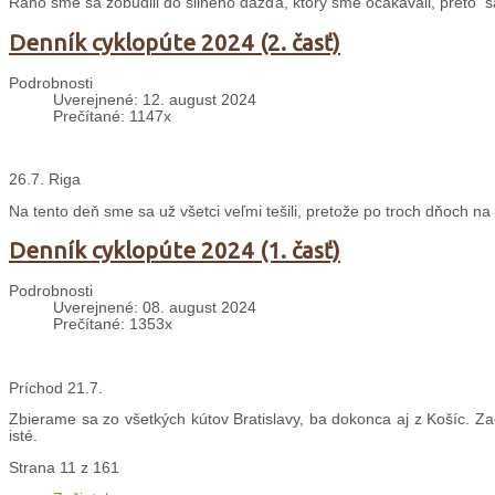
Ráno sme sa zobudili do silného dažďa, ktorý sme očakávali, preto 
Denník cyklopúte 2024 (2. časť)
Podrobnosti
Uverejnené: 12. august 2024
Prečítané: 1147x
26.7. Riga
Na tento deň sme sa už všetci veľmi tešili, pretože po troch dňoch 
Denník cyklopúte 2024 (1. časť)
Podrobnosti
Uverejnené: 08. august 2024
Prečítané: 1353x
Príchod 21.7.
Zbierame sa zo všetkých kútov Bratislavy, ba dokonca aj z Košíc. Z
isté.
Strana 11 z 161