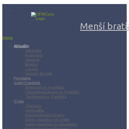
Menší bratia
menu
Aktuality
Albánsko
Bratislava
Juniorát
Brehov
Levoča
Spišský Štvrtok
Povolanie
Svätý František
Životopis sv. Františka
Chronológia života sv. Františka
Testament sv. Františka
O nás
Charizma
Spiritualita
Regula Menších bratov
Dejiny minoritov vo svete
Dejiny minoritov na Slovensku
Rytierstvo Nepoškvrnenej