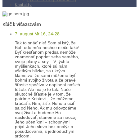
Kontakty
Kľúč k víťazstvám
7. august Mt 16, 24-28
Tak to snáď nie! Som si istý, že
Boh odo mňa nechce niečo také!
Byť kresťanom predsa nemôže
znamenať poprieť seba samého,
svoje plány a sny... V týchto
myšlienkach, ktoré sú nám
všetkým blízke, sa ukrýva
klamstvo: že sami môžeme byť
bohmi svojho života a že pravé
šťastie spočíva v naplnení našich
túžob. Ale nie je to tak. Naše
skutočné šťastie je v tom, že
patríme Kristovi – že môžeme
kráčať s Ním, žiť z Neho a učiť
sa od Neho. Ak mu odovzdáme
svoj život a budeme Ho
nasledovať, staneme sa naozaj
Jeho učeníkmi – schopnými
prijať Jeho slovo bez analýz a
posudzovania, s jednoduchým
srdcom.