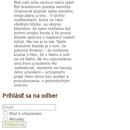
Boh odo mňa nechce niečo také!
Byť kresťanom predsa nemôže
znamenať poprieť seba samého,
svoje plány a sny... V týchto
myšlienkach, ktoré sú nám
všetkým blízke, sa ukrýva
klamstvo: že sami môžeme byť
bohmi svojho života a že pravé
šťastie spočíva v naplnení našich
túžob. Ale nie je to tak. Naše
skutočné šťastie je v tom, že
patríme Kristovi – že môžeme
kráčať s Ním, žiť z Neho a učiť
sa od Neho. Ak mu odovzdáme
svoj život a budeme Ho
nasledovať, staneme sa naozaj
Jeho učeníkmi – schopnými
prijať Jeho slovo bez analýz a
posudzovania, s jednoduchým
srdcom.
Prihlásiť sa na odber
Kľúč k víťazstvám
Aktuality
Prihlásiť sa