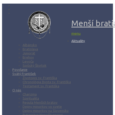
Menší bratia
menu
Aktuality
Albánsko
Bratislava
Juniorát
Brehov
Levoča
Spišský Štvrtok
Povolanie
Svätý František
Životopis sv. Františka
Chronológia života sv. Františka
Testament sv. Františka
O nás
Charizma
Spiritualita
Regula Menších bratov
Dejiny minoritov vo svete
Dejiny minoritov na Slovensku
Rytierstvo Nepoškvrnenej