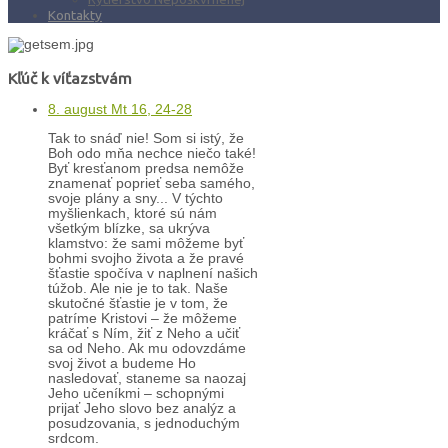
Kontakty
Kľúč k víťazstvám
8. august Mt 16, 24-28
Tak to snáď nie! Som si istý, že
Boh odo mňa nechce niečo také!
Byť kresťanom predsa nemôže
znamenať poprieť seba samého,
svoje plány a sny... V týchto
myšlienkach, ktoré sú nám
všetkým blízke, sa ukrýva
klamstvo: že sami môžeme byť
bohmi svojho života a že pravé
šťastie spočíva v naplnení našich
túžob. Ale nie je to tak. Naše
skutočné šťastie je v tom, že
patríme Kristovi – že môžeme
kráčať s Ním, žiť z Neho a učiť
sa od Neho. Ak mu odovzdáme
svoj život a budeme Ho
nasledovať, staneme sa naozaj
Jeho učeníkmi – schopnými
prijať Jeho slovo bez analýz a
posudzovania, s jednoduchým
srdcom.