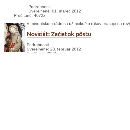
Podrobnosti
Uverejnené: 01. marec 2012
Prečítané: 4072x
V minoritskom ráde sa už niekoľko rokov pracuje na reví
Noviciát: Začiatok pôstu
Podrobnosti
Uverejnené: 28. február 2012
Prečítané: 3393x
"Posypme hlavy popolom" – slovami tejto piesne sme v p
Vatikán: Anjel Pána 26. 2. 2012
Podrobnosti
Uverejnené: 27. február 2012
Prečítané: 3229x
PWyQwnmtwuE
{youtube}
{/youtube}
Vatikán: Anglokatolícke povzbudenie
Podrobnosti
Uverejnené: 27. február 2012