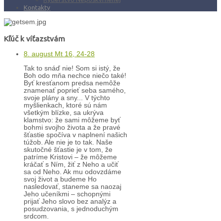
Kontakty
Kľúč k víťazstvám
8. august Mt 16, 24-28
Tak to snáď nie! Som si istý, že
Boh odo mňa nechce niečo také!
Byť kresťanom predsa nemôže
znamenať poprieť seba samého,
svoje plány a sny... V týchto
myšlienkach, ktoré sú nám
všetkým blízke, sa ukrýva
klamstvo: že sami môžeme byť
bohmi svojho života a že pravé
šťastie spočíva v naplnení našich
túžob. Ale nie je to tak. Naše
skutočné šťastie je v tom, že
patríme Kristovi – že môžeme
kráčať s Ním, žiť z Neho a učiť
sa od Neho. Ak mu odovzdáme
svoj život a budeme Ho
nasledovať, staneme sa naozaj
Jeho učeníkmi – schopnými
prijať Jeho slovo bez analýz a
posudzovania, s jednoduchým
srdcom.