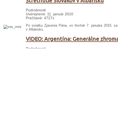
Stretnutie Slovákov v Albánsku
Podrobnosti
Uverejnené: 11. január 2010
Prečítané: 4727x
Po sviatku Zjavenia Pána, vo štvrtok 7. januára 2010, sa
v Albánsku.
VIDEO: Argentína: Generálne zhrom
Podrobnosti
Uverejnené: 11. január 2010
Prečítané: 3721x
10. januára 2010 v Pilar v Argentíne sa o 19.00 hod.
generálny minister rádu P. Marco Tasca. Súčasťou otv
tanečnej skupiny ...
Česko – Slovenská návšteva v Paraguaj
Podrobnosti
Uverejnené: 09. január 2010
Prečítané: 3887x
Od 3. do 8. januára 2009 český provinciál P. Bogdan 
rádu v Argentíne, navštívili minoritských misionárov v Pa