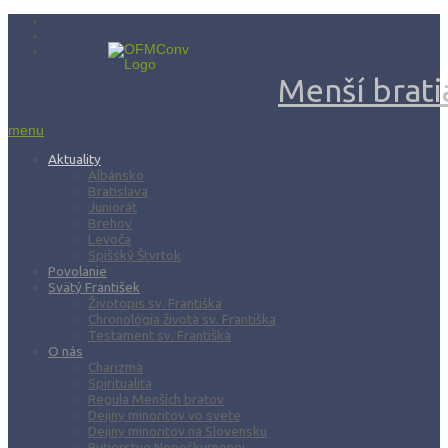
Menší bratia
menu
Aktuality
Albánsko
Bratislava
Juniorát
Brehov
Levoča
Spišský Štvrtok
Povolanie
Svätý František
Životopis sv. Františka
Chronológia života sv. Františka
Testament sv. Františka
O nás
Charizma
Spiritualita
Regula Menších bratov
Dejiny minoritov vo svete
Dejiny minoritov na Slovensku
Rytierstvo Nepoškvrnenej