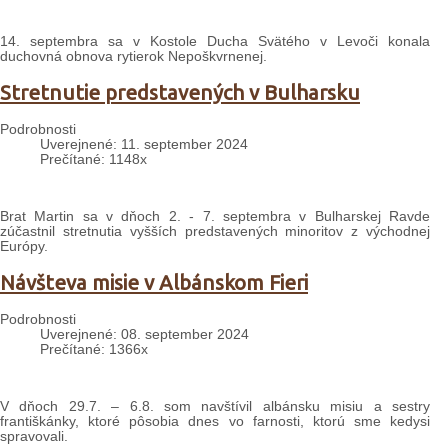
14. septembra sa v Kostole Ducha Svätého v Levoči konala
duchovná obnova rytierok Nepoškvrnenej.
Stretnutie predstavených v Bulharsku
Podrobnosti
Uverejnené: 11. september 2024
Prečítané: 1148x
Brat Martin sa v dňoch 2. - 7. septembra v Bulharskej Ravde
zúčastnil stretnutia vyšších predstavených minoritov z východnej
Európy.
Návšteva misie v Albánskom Fieri
Podrobnosti
Uverejnené: 08. september 2024
Prečítané: 1366x
V dňoch 29.7. – 6.8. som navštívil albánsku misiu a sestry
františkánky, ktoré pôsobia dnes vo farnosti, ktorú sme kedysi
spravovali.