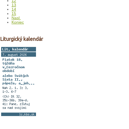
12
13
14
15
Nasl.
Koniec
Liturgický kalendár