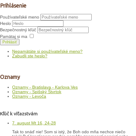
Prihlásenie
Používateľské meno
Heslo
Bezpečnostný kľúč
Pamätaj si ma
Prihlásiť
Nepamätáte si používateľské meno?
Zabudli ste heslo?
Oznamy
Oznamy - Bratislava - Karlova Ves
Oznamy - Spišský Štvrtok
Oznamy - Levoča
Kľúč k víťazstvám
7. august Mt 16, 24-28
Tak to snáď nie! Som si istý, že Boh odo mňa nechce niečo