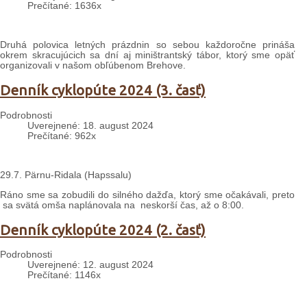
Prečítané: 1636x
Druhá polovica letných prázdnin so sebou každoročne prináša
okrem skracujúcich sa dní aj miništrantský tábor, ktorý sme opäť
organizovali v našom obľúbenom Brehove.
Denník cyklopúte 2024 (3. časť)
Podrobnosti
Uverejnené: 18. august 2024
Prečítané: 962x
29.7. Pärnu-Ridala (Hapssalu)
Ráno sme sa zobudili do silného dažďa, ktorý sme očakávali, preto
sa svätá omša naplánovala na neskorší čas, až o 8:00.
Denník cyklopúte 2024 (2. časť)
Podrobnosti
Uverejnené: 12. august 2024
Prečítané: 1146x