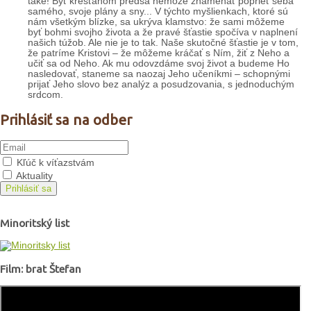
také! Byť kresťanom predsa nemôže znamenať poprieť seba
samého, svoje plány a sny... V týchto myšlienkach, ktoré sú
nám všetkým blízke, sa ukrýva klamstvo: že sami môžeme
byť bohmi svojho života a že pravé šťastie spočíva v naplnení
našich túžob. Ale nie je to tak. Naše skutočné šťastie je v tom,
že patríme Kristovi – že môžeme kráčať s Ním, žiť z Neho a
učiť sa od Neho. Ak mu odovzdáme svoj život a budeme Ho
nasledovať, staneme sa naozaj Jeho učeníkmi – schopnými
prijať Jeho slovo bez analýz a posudzovania, s jednoduchým
srdcom.
Prihlásiť sa na odber
Kľúč k víťazstvám
Aktuality
Prihlásiť sa
Minoritský list
Film: brat Štefan