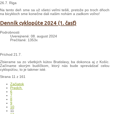
26.7. Riga
Na tento deň sme sa už všetci veľmi tešili, pretože po troch dňoch
na bicykloch sme konečne dali našim nohám a zadkom voľno!
Denník cyklopúte 2024 (1. časť)
Podrobnosti
Uverejnené: 08. august 2024
Prečítané: 1353x
Príchod 21.7.
Zbierame sa zo všetkých kútov Bratislavy, ba dokonca aj z Košíc.
Začíname skorým budíčkom, ktorý nás bude sprevádzať celou
cyklopúťou, to je takmer isté.
Strana 11 z 161
Začiatok
Predch.
6
7
8
9
10
11