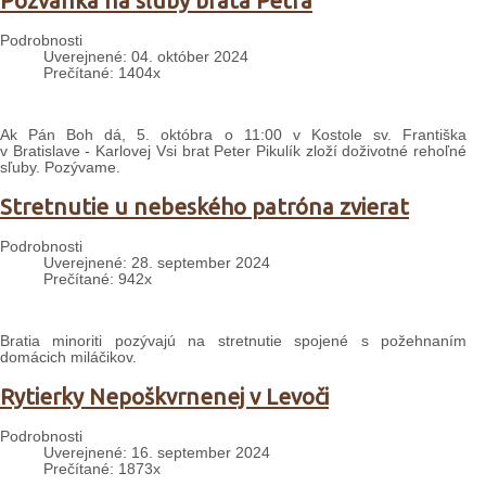
Pozvánka na sľuby brata Petra
Podrobnosti
Uverejnené: 04. október 2024
Prečítané: 1404x
Ak Pán Boh dá, 5. októbra o 11:00 v Kostole sv. Františka
v Bratislave - Karlovej Vsi brat Peter Pikulík zloží doživotné rehoľné
sľuby. Pozývame.
Stretnutie u nebeského patróna zvierat
Podrobnosti
Uverejnené: 28. september 2024
Prečítané: 942x
Bratia minoriti pozývajú na stretnutie spojené s požehnaním
domácich miláčikov.
Rytierky Nepoškvrnenej v Levoči
Podrobnosti
Uverejnené: 16. september 2024
Prečítané: 1873x