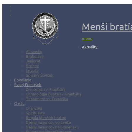
Menší bratia
menu
Aktuality
Albánsko
Bratislava
Juniorát
Brehov
Levoča
Spišský Štvrtok
Povolanie
Svätý František
Životopis sv. Františka
Chronológia života sv. Františka
Testament sv. Františka
O nás
Charizma
Spiritualita
Regula Menších bratov
Dejiny minoritov vo svete
Dejiny minoritov na Slovensku
Rytierstvo Nepoškvrnenej