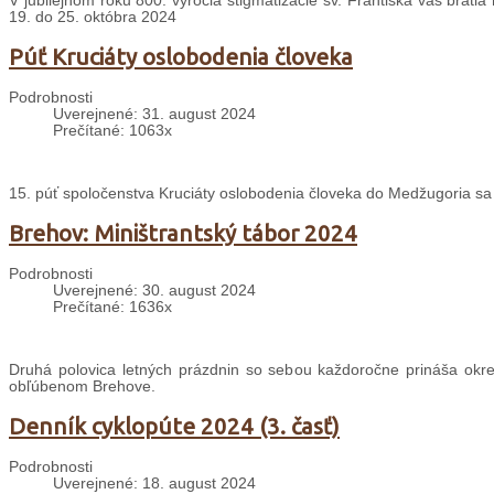
V jubilejnom roku 800. výročia stigmatizácie sv. Františka vás brati
19. do 25. októbra 2024
Púť Kruciáty oslobodenia človeka
Podrobnosti
Uverejnené: 31. august 2024
Prečítané: 1063x
15. púť spoločenstva Kruciáty oslobodenia človeka do Medžugoria sa
Brehov: Miništrantský tábor 2024
Podrobnosti
Uverejnené: 30. august 2024
Prečítané: 1636x
Druhá polovica letných prázdnin so sebou každoročne prináša okrem
obľúbenom Brehove.
Denník cyklopúte 2024 (3. časť)
Podrobnosti
Uverejnené: 18. august 2024