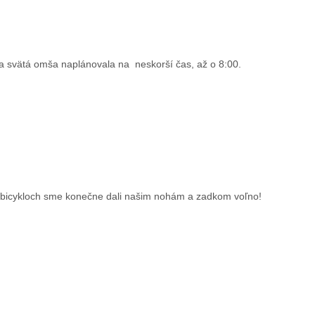
sa svätá omša naplánovala na neskorší čas, až o 8:00.
na bicykloch sme konečne dali našim nohám a zadkom voľno!