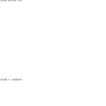
a bude konať od
zovali v našom