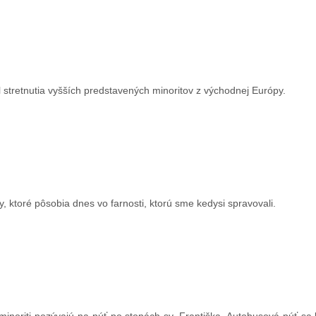
l stretnutia vyšších predstavených minoritov z východnej Európy.
y, ktoré pôsobia dnes vo farnosti, ktorú sme kedysi spravovali.