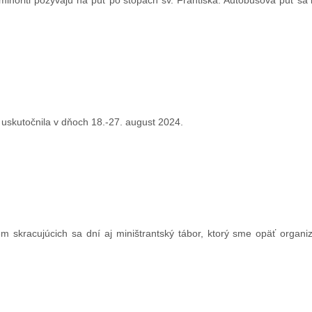
a minoriti pozývajú na púť po stopách sv. Františka. Autobusová púť s
 uskutočnila v dňoch 18.-27. august 2024.
 skracujúcich sa dní aj miništrantský tábor, ktorý sme opäť organi