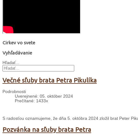
Cirkev vo svete
Vyhľadávanie
Hľadať...
Večné sľuby brata Petra Pikulíka
Podrobnosti
Uverejnené: 05. október 2024
Prečítané: 1433x
S radosťou oznamujeme, že dňa 5. októbra 2024 zložil brat Peter Piku
Pozvánka na sľuby brata Petra