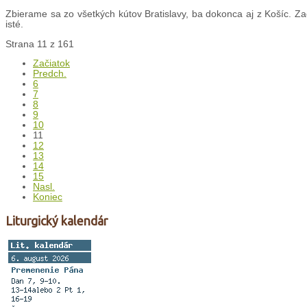
Zbierame sa zo všetkých kútov Bratislavy, ba dokonca aj z Košíc. Z
isté.
Strana 11 z 161
Začiatok
Predch.
6
7
8
9
10
11
12
13
14
15
Nasl.
Koniec
Liturgický kalendár