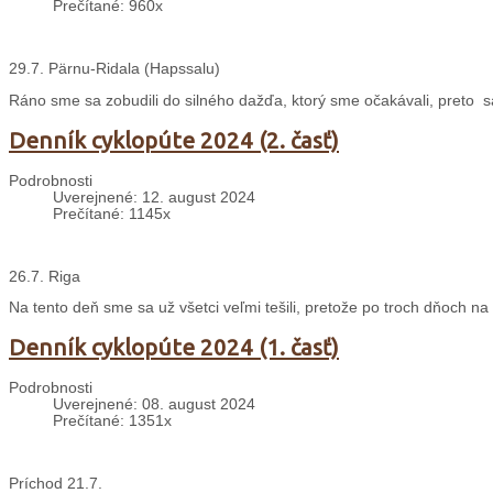
Prečítané: 960x
29.7. Pärnu-Ridala (Hapssalu)
Ráno sme sa zobudili do silného dažďa, ktorý sme očakávali, preto 
Denník cyklopúte 2024 (2. časť)
Podrobnosti
Uverejnené: 12. august 2024
Prečítané: 1145x
26.7. Riga
Na tento deň sme sa už všetci veľmi tešili, pretože po troch dňoch 
Denník cyklopúte 2024 (1. časť)
Podrobnosti
Uverejnené: 08. august 2024
Prečítané: 1351x
Príchod 21.7.