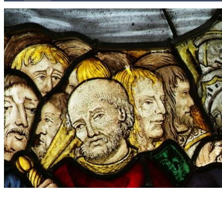
Kontakty
Kľúč k víťazstvám